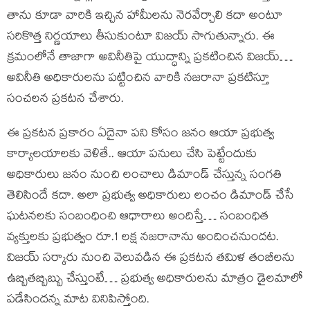
తాను కూడా వారికి ఇచ్చిన హామీలను నెరవేర్చాలి కదా అంటూ
సరికొత్త నిర్ణయాలు తీసుకుంటూ విజయ్ సాగుతున్నారు. ఈ
క్రమంలోనే తాజాగా అవినీతిపై యుద్ధాన్ని ప్రకటించిన విజయ్…
అవినీతి అధికారులను పట్టించిన వారికి నజరానా ప్రకటిస్తూ
సంచలన ప్రకటన చేశారు.
ఈ ప్రకటన ప్రకారం ఏదైనా పని కోసం జనం ఆయా ప్రభుత్వ
కార్యాలయాలకు వెళితే.. ఆయా పనులు చేసి పెట్టేందుకు
అధికారులు జనం నుంచి లంచాలు డిమాండ్ చేస్తున్న సంగతి
తెలిసిందే కదా. అలా ప్రభుత్వ అధికారులు లంచం డిమాండ్ చేసే
ఘటనలకు సంబంధించి ఆధారాలు అందిస్తే… సంబంధిత
వ్యక్తులకు ప్రభుత్వం రూ.1 లక్ష నజరానాను అందించనుందట.
విజయ్ సర్కారు నుంచి వెలువడిన ఈ ప్రకటన తమిళ తంబీలను
ఉబ్బితబ్బిబ్బు చేస్తుంటే… ప్రభుత్వ అధికారులను మాత్రం డైలమాలో
పడేసిందన్న మాట వినిపిస్తోంది.