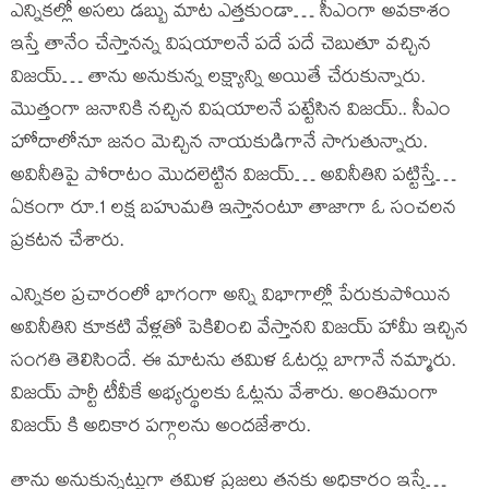
ఎన్నికల్లో అసలు డబ్బు మాట ఎత్తకుండా… సీఎంగా అవకాశం
ఇస్తే తానేం చేస్తానన్న విషయాలనే పదే పదే చెబుతూ వచ్చిన
విజయ్… తాను అనుకున్న లక్ష్యాన్ని అయితే చేరుకున్నారు.
మొత్తంగా జనానికి నచ్చిన విషయాలనే పట్టేసిన విజయ్.. సీఎం
హోదాలోనూ జనం మెచ్చిన నాయకుడిగానే సాగుతున్నారు.
అవినీతిపై పోరాటం మొదలెట్టిన విజయ్… అవినీతిని పట్టిస్తే…
ఏకంగా రూ.1 లక్ష బహుమతి ఇస్తానంటూ తాజాగా ఓ సంచలన
ప్రకటన చేశారు.
ఎన్నికల ప్రచారంలో భాగంగా అన్ని విభాగాల్లో పేరుకుపోయిన
అవినీతిని కూకటి వేళ్లతో పెకిలించి వేస్తానని విజయ్ హామీ ఇచ్చిన
సంగతి తెలిసిందే. ఈ మాటను తమిళ ఓటర్లు బాగానే నమ్మారు.
విజయ్ పార్టీ టీవీకే అభ్యర్థులకు ఓట్లను వేశారు. అంతిమంగా
విజయ్ కి అదికార పగ్గాలను అందజేశారు.
తాను అనుకున్నట్లుగా తమిళ ప్రజలు తనకు అధికారం ఇస్తే…