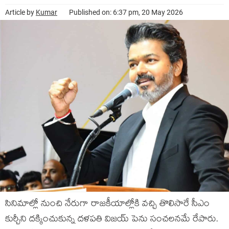
Article by
Kumar
Published on: 6:37 pm, 20 May 2026
సినిమాల్లో నుంచి నేరుగా రాజకీయాల్లోకి వచ్చి తొలిసారే సీఎం
కుర్చీని దక్కించుకున్న దళపతి విజయ్ పెను సంచలనమే రేపారు.