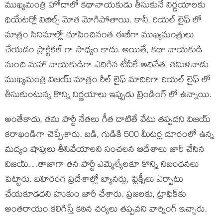
ముఖ్యమంత్రి హోదాలో కథానాయకుడు తీసుకునే నిర్ణయాలకు
థియేటర్లో విజిల్స్ మోత మోగిపోతాయి. కానీ, రియల్ లైఫ్ లో
మాత్రం సినిమాల్లో చూపించినంత ఈజీగా ముఖ్యమంత్రులు
చేయడం ప్రాక్టికల్ గా సాధ్యం కాదు. అయితే, కథా నాయకుడి
నుంచి మహా నాయకుడిగా ఎదిగిన టీవీకే అధినేత, తమిళనాడు
ముఖ్యమంత్రి విజయ్ మాత్రం రీల్ లైఫ్ మాదిరిగా రియల్ లైఫ్ లో
తీసుకుంటున్న కొన్ని నిర్ణయాలు ఇప్పుడు ట్రెండింగ్ లో ఉన్నాయి.
అంతేకాదు, తమ పార్టీ నేతలు గీత దాటితే వేటు తప్పదని విజయ్
కరాఖండిగా చెప్పేశారు. బడి, గుడికి 500 మీటర్ల దూరంలో ఉన్న
మద్యం షాపులు తీసివేయాలని సంచలన ఆదేశాలు జారీ చేసిన
విజయ్…తాజాగా తన పార్టీ ఎమ్మెల్యేలకూ కొన్ని నిబంధనలు
పెట్టారు. బహిరంగ ప్రదేశాల్లో బ్యానర్లు, ఫ్లెక్సీలు ఏర్పాటు
చేయకూడదని హుకుం జారీ చేశారు. ప్రజలకు, ట్రాఫిక్‌కు
అంతరాయం కలిగిస్తే కఠిన చర్యలు తప్పవని వార్నింగ్ ఇచ్చారు.