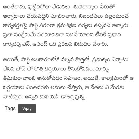
అంతేకాదు, పుట్టినరోజు వేడుకలు, శుభకార్యాల పేరుతో
ఆర్భాటాలు చేయవద్దని సూచించారు. నిబంధనలు ఉల్లంఘించే
కార్యకర్తలపై పార్టీ పరంగా క్రమశిక్షణ చర్యలు తప్పవని అన్నారు.
ప్రజా సంక్షేమమే పరమావధిగా పనిచేయాలని టీవీకే ప్రధాన
కార్యదర్శి ఎన్. ఆనంద్ ఒక ప్రకటన విడుదల చేశారు.
అయితే, పార్టీ అధికారంలోకి వచ్చిన కొత్తలో, ప్రభుత్వం ఏర్పాటు
చేసిన జోష్ లో కొత్త నిర్ణయాలు తీసుకోవడం, మార్పు
తీసుకురావాలని అనుకోవడం సహజం. అయితే, కాలక్రమంలో ఆ
నిర్ణయాలు ఎంతవరకు అమలు చేస్తారు, ఆ నేతలు ఏ మేరకు
పాటిస్తారు అన్నది మిలియన్ డాలర్ల ప్రశ్న.
Tags
Vijay