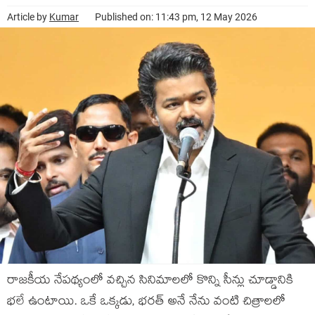
Article by
Kumar
Published on: 11:43 pm, 12 May 2026
రాజకీయ నేపథ్యంలో వచ్చిన సినిమాలలో కొన్ని సీన్లు చూడ్డానికి
భలే ఉంటాయి. ఒకే ఒక్కడు, భరత్ అనే నేను వంటి చిత్రాలలో