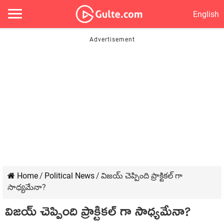
English
Home
/
Political News
/
విజయ్ చెప్పింది ప్రాక్టికల్ గా
సాధ్యమేనా?
విజయ్ చెప్పింది ప్రాక్టికల్ గా సాధ్యమేనా?