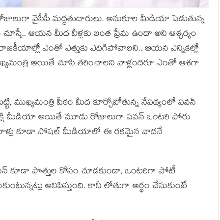
ోజులుగా వైసీపీ మద్దతుదారులు. అనుకూల మీడియా పెడుతున్న
లు చూస్తే.. ఆయన మీద వీళ్లకు ఇంత ప్రేమ ఉందా అని ఆశ్చర్యం
రాజకీయాల్లో ఎంతో ఎత్తుకు ఎదిగిపోవాలని.. ఆయన ఎన్నికల్లో
ముఖ్యమంత్రి అయితే చూసి తరించాలని వాళ్లందరూ ఎంతో ఆశగా
బట్టి, ముఖ్యమంత్రి పీఠం మీద కూర్చోబోతున్న నేపథ్యంలో పవన్
. సాక్షి మీడియా అయితే మూడు రోజులుగా పవన్ ఒంటరి పోరు
సీపీ వాళ్లు కూడా సోషల్ మీడియాలో ఈ రకమైన వాదనే
గే పవన్ కూడా పొత్తుల కోసం చూడకుండా, ఒంటరిగా పోటీ
ున్నట్లు అనిపిస్తుంది. కానీ లోతుగా అర్థం చేసుకుంటే