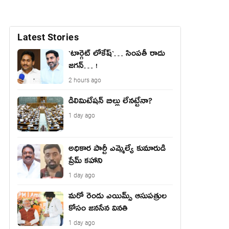
Latest Stories
`టార్గెట్ లోకేష్‌`… సింప‌తీ రాదు
జ‌గ‌న్‌… !
2 hours ago
డీలిమిటేషన్ బిల్లు లేన‌ట్టేనా?
1 day ago
అధికార పార్టీ ఎమ్మెల్యే కుమారుడి
ప్రేమ్ కహాని
1 day ago
మరో రెండు ఎయిమ్స్ ఆసుపత్రుల
కోసం జనసేన వినతి
1 day ago