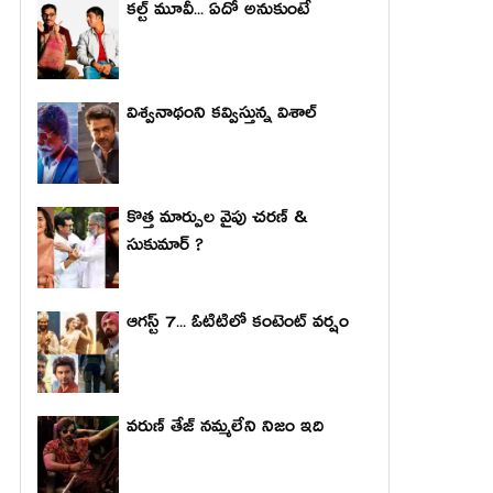
కల్ట్ మూవీ... ఏదో అనుకుంటే
విశ్వనాథంని కవ్విస్తున్న విశాల్
కొత్త మార్పుల వైపు చరణ్ &
సుకుమార్ ?
ఆగస్ట్ 7... ఓటిటిలో కంటెంట్ వర్షం
వరుణ్ తేజ్ నమ్మలేని నిజం ఇది