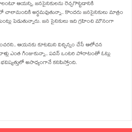
ాలంటూ ఆయన్ని, జనసైనికులను రెచ్చగొట్టడానికి
తున్నారో చాలామందికి అర్థమవుతున్నా.. కొందరు జనసైనికులు మాత్రం
కామెంట్లు పెడుతున్నారు. జన సైనికులు ఇది గ్రహించి మౌనంగా
 చలించరని.. ఆయనకు కూటమిని విచ్ఛిన్నం చేసే ఆలోచన
 వాళ్లు ఎంత గింజుకున్నా.. పవన్ ఒంటరి పోరాటంతో ఓట్లు
విష్యత్తులో అసాధ్యంగానే కనిపిస్తోంది.