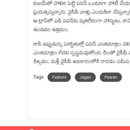
విజయ్‌తో పోలిక పెట్టి పవన్ ఒంటరిగా పోటీ చేయ
ప్రయత్నిస్తున్నారు. వైసీపీ వాళ్లు ఎందుకిలా చేస్
ఆ ట్రాప్‌లో పడి పవన్‌కు వ్యతిరేకంగా పోస్టులు, 
ఉండడం ఉత్తమం.
కానీ ఇప్పుడున్న పరిస్థితుల్లో పవన్ ఎంతమాత్రం
ఎంతమాత్రం లేదని స్పష్టమవుతోంది. దీంతో వైసీపీ
చీల్చడం, మళ్లీ వైసీపీ అధికారంలోకి రావడం సమీప భ
Tags
Feature
Jagan
Pawan