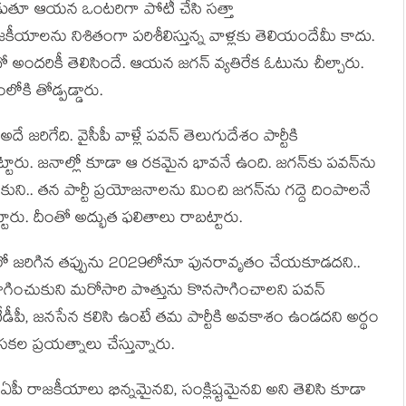
పడుతూ ఆయన ఒంటరిగా పోటీ చేసి సత్తా
ాలను నిశితంగా పరిశీలిస్తున్న వాళ్లకు తెలియందేమీ కాదు.
ో అందరికీ తెలిసిందే. ఆయన జగన్ వ్యతిరేక ఓటును చీల్చారు.
లోకి తోడ్పడ్డారు.
 జరిగేది. వైసీపీ వాళ్లే పవన్‌ తెలుగుదేశం పార్టీకి
ట్టారు. జనాల్లో కూడా ఆ రకమైన భావనే ఉంది. జగన్‌కు పవన్‌ను
కుని.. తన పార్టీ ప్రయోజనాలను మించి జగన్‌ను గద్దె దింపాలనే
ట్టారు. దీంతో అద్భుత ఫలితాలు రాబట్టారు.
2019లో జరిగిన తప్పును 2029లోనూ పునరావృతం చేయకూడదని..
ోగించుకుని మరోసారి పొత్తును కొనసాగించాలని పవన్
 టీడీపీ, జనసేన కలిసి ఉంటే తమ పార్టీకి అవకాశం ఉండదని అర్థం
సకల ప్రయత్నాలు చేస్తున్నారు.
ీ రాజకీయాలు భిన్నమైనవి, సంక్లిష్టమైనవి అని తెలిసి కూడా