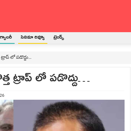
్యాలరీ
సినిమా రివ్యూ
ట్రెండ్స్
్రాప్ లో పడొద్దు…
త ట్రాప్ లో పడొద్దు…
026