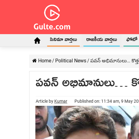
సినిమా వార్తలు
రాజకీయ వార్తలు
ఫోటో గ
Home
/
Political News
/
పవన్ అభిమానులు… కొత్త ట
పవన్ అభిమానులు… కొత్
Article by
Kumar
Published on: 11:34 am, 9 May 2