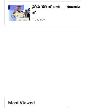
వైసీపీ ‘జెన్ జీ’ కాదు… ‘గంజాయ్
జీ’
1 day ago
Most Viewed