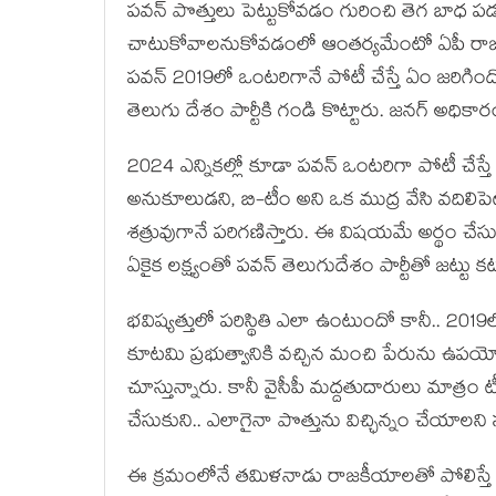
పవన్ పొత్తులు పెట్టుకోవడం గురించి తెగ బాధ 
చాటుకోవాలనుకోవడంలో ఆంతర్యమేంటో ఏపీ రాజకీయ
పవన్ 2019లో ఒంటరిగానే పోటీ చేస్తే ఏం జరిగింద
తెలుగు దేశం పార్టీకి గండి కొట్టారు. జనగ్ అధికారం
2024 ఎన్నికల్లో కూడా పవన్ ఒంటరిగా పోటీ చేస్తే అదే
అనుకూలుడని, బి-టీం అని ఒక ముద్ర వేసి వదిలిపె
శత్రువుగానే పరిగణిస్తారు. ఈ విషయమే అర్థం చేసు
ఏకైక లక్ష్యంతో పవన్ తెలుగుదేశం పార్టీతో జట్టు క
భవిష్యత్తులో పరిస్థితి ఎలా ఉంటుందో కానీ.. 
కూటమి ప్రభుత్వానికి వచ్చిన మంచి పేరును ఉపయ
చూస్తున్నారు. కానీ వైసీపీ మద్దతుదారులు మాత్రం
చేసుకుని.. ఎలాగైనా పొత్తును విచ్ఛిన్నం చేయాలని 
ఈ క్రమంలోనే తమిళనాడు రాజకీయాలతో పోలిస్తే ఏప