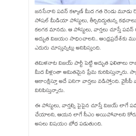
జనసేనాని పవన్ కళ్యాణ్ మీద గత రెండు మూడు ర
సోషల్ మీడియా పోస్టులు, తీర్చిదిద్దుతున్న కథనా
కలగక మానదు. ఆ పోస్టులు, వార్తలు చూస్తే పవన్ 
అద్భుత విజయం సాధించాలని.. ఆంధ్రప్రదేశ్‌కు 
ఎదురు చూస్తున్నట్లు అనిపిస్తుంది.
తమిళనాట విజయ్ పార్టీ పెట్టి అద్భుత ఫలితాలు రా
మీద వీళ్లంతా అమితమైన ప్రేమ కురిపిస్తున్నారు
ఆకాంక్షిస్తూ అదే పనిగా వార్తలు వడిస్తోంది. వై
వినిపిస్తున్నారు.
ఈ పోస్టులు, వార్తల్ని పైపైన చూస్తే విజయ్ లా
చేయాలని, ఆయన లాగే సీఎం అయిపోవాలని కోరుకుంట
అసలు విషయం బోధ పడుతుంది.