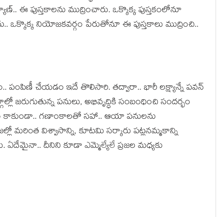
ాణ్‌.. ఈ పుస్త‌కాల‌ను ముద్రించారు. ఒక్కొక్క పుస్త‌కంలోనూ
ఒక్కొక్క నియోజ‌క‌వ‌ర్గం పేరుతోనూ ఈ పుస్త‌కాలు ముద్రించి..
. పంపిణీ చేయ‌డం ఇదే తొలిసారి. త‌ద్వారా.. భారీ లక్ష్యాన్నే ప‌వ‌న్
్గాల్లో జ‌రుగుతున్న ప‌నులు, అభివృద్ధికి సంబంధించి సంద‌ర్భం
ప్ప‌డం కాకుండా.. గ‌ణాంకాల‌తో స‌హా.. ఆయా ప‌నుల‌ను
లో మ‌రింత విశ్వాసాన్ని, కూట‌మి స‌ర్కారు ప‌ట్ల‌న‌మ్మ‌కాన్ని
 ఏదేమైనా.. దీనిని కూడా ఎమ్మెల్యేలే ప్ర‌జ‌ల మ‌ధ్య‌కు