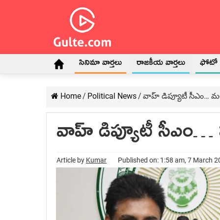
సినిమా వార్తలు
రాజకీయ వార్తలు
ఫోటో గ
Home
/
Political News
/
వాహ్ డిప్యూటీ సీఎం… మళ
వాహ్ డిప్యూటీ సీఎం… మ
Article by
Kumar
Published on: 1:58 am, 7 March 