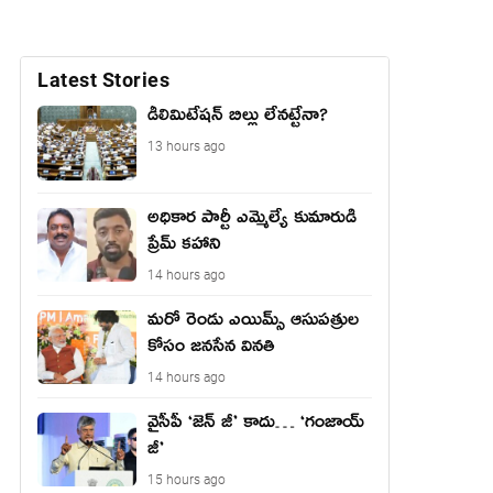
Latest Stories
డీలిమిటేషన్ బిల్లు లేన‌ట్టేనా?
13 hours ago
అధికార పార్టీ ఎమ్మెల్యే కుమారుడి
ప్రేమ్ కహాని
14 hours ago
మరో రెండు ఎయిమ్స్ ఆసుపత్రుల
కోసం జనసేన వినతి
14 hours ago
వైసీపీ ‘జెన్ జీ’ కాదు… ‘గంజాయ్
జీ’
15 hours ago