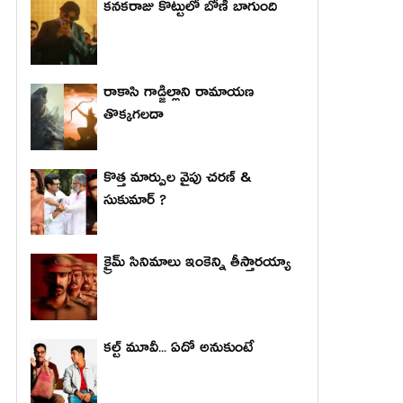
కనకరాజు కొట్టులో బోణీ బాగుంది
రాకాసి గాడ్జిల్లాని రామాయణ
తొక్కగలదా
కొత్త మార్పుల వైపు చరణ్ &
సుకుమార్ ?
క్రైమ్ సినిమాలు ఇంకెన్ని తీస్తారయ్యా
కల్ట్ మూవీ... ఏదో అనుకుంటే