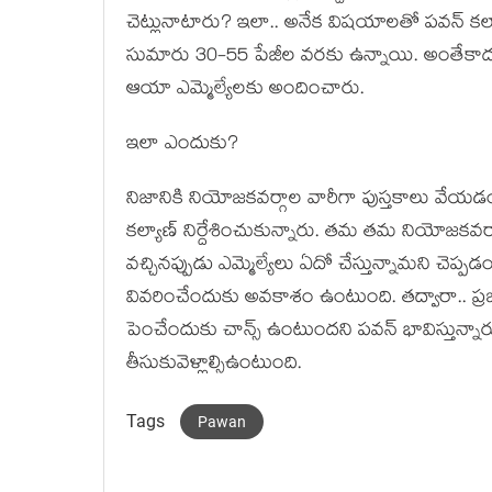
చెట్లునాటారు? ఇలా.. అనేక విష‌యాల‌తో ప‌వ‌న్ క‌ల్య
సుమారు 30-55 పేజీల వ‌ర‌కు ఉన్నాయి. అంతేకాదు.. 
ఆయా ఎమ్మెల్యేల‌కు అందించారు.
ఇలా ఎందుకు?
నిజానికి నియోజ‌క‌వ‌ర్గాల వారీగా పుస్త‌కాలు వేయ‌డం.
క‌ల్యాణ్ నిర్దేశించుకున్నారు. త‌మ త‌మ నియోజ‌క‌వ‌ర
వ‌చ్చిన‌ప్పుడు ఎమ్మెల్యేలు ఏదో చేస్తున్నామ‌ని చె
వివ‌రించేందుకు అవ‌కాశం ఉంటుంది. త‌ద్వారా.. ప్ర‌జ‌ల్
పెంచేందుకు చాన్స్ ఉంటుంద‌ని ప‌వ‌న్ భావిస్తున్నారు.
తీసుకువెళ్లాల్సిఉంటుంది.
Tags
Pawan