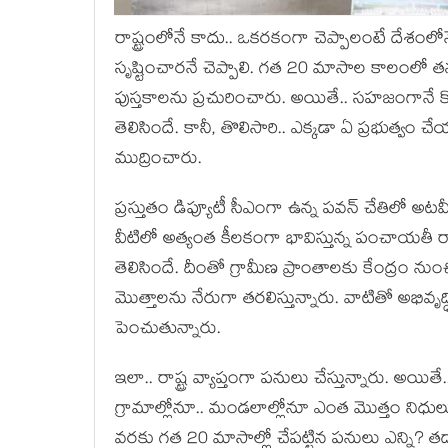
రాష్ట్రంలోనే కాదు.. ఒక‌ర‌కంగా చెప్పాలంటే దేశంలోనే 
సృష్టించార‌నే చెప్పాలి. గ‌త 20 మాసాల కాలంలో త‌న
పుస్త‌కాలను ప్ర‌చురించారు. అయితే.. స‌హ‌జంగానే కొ
తెలిసిందే. కానీ, తొలిసారి.. ఎక్క‌డా ఏ ప్ర‌భుత్వం చ
ముద్రించారు.
ప్ర‌స్తుతం డిప్యూటీ సీఎంగా ఉన్న ప‌వ‌న్ చేతిలో అట
వీటిలో అత్యంత కీల‌కంగా భావిస్తున్న పంచాయ‌తీ రాజ్‌,
తెలిసిందే. దీంతో గ్రామీణ ప్రాంతాల‌కు కేంద్రం నుం
మొత్తాల‌ను నేరుగా త‌ర‌లిస్తున్నారు. వాటితో అభివ
పెంచుతున్నారు.
ఇలా.. రాష్ట్ర వ్యాప్తంగా ప‌నులు చేస్తున్నారు. అయి
గ్రామాల్లోనూ.. మండ‌లాల్లోనూ ఎంత మొత్తం నిధులు 
వ‌ర‌కు గ‌త 20 మాసాల్లో చేప‌ట్టిన ప‌నులు ఎన్ని? త‌ద్