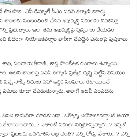
తొలిసారి.. ఏపీ డిప్యూటీ సీఎం ప‌వ‌న్ క‌ల్యాణ్ రికార్డు
 శాఖ‌ల‌కు సంబంధించి చేసిన అభివృద్ధి ప‌నుల‌ను వివ‌రిస్తూ
న్ని ప్ర‌భుత్వాలు ఇలా త‌మ అభివృద్ధిపై పుస్త‌కాలు వేయ‌డం
ేయ‌ని విధంగా నియోజ‌క‌వ‌ర్గాల వారీగా చేప‌ట్టిన ప‌నుల‌పై పుస్త‌కాలు
‌వీ శాఖ‌, పంచాయ‌తీరాజ్‌, శాస్త్ర సాంకేతిక రంగాలు ఉన్నాయి.
 అట‌వీ శాఖ‌ల‌పై ప‌వ‌న్ క‌ల్యాణ్ ప్ర‌త్యేక దృష్టి పెట్టిన విష‌యం
చి వ‌చ్చే సాస్కీ నిధులు స‌హా ఆర్థిక సంఘాలు కేటాయించే
ృద్ధి ప‌నులు కూడా చేప‌డుతున్నారు. అలాగే అట‌వీ సంప‌ద‌ను
తే.. దీనిని కామ‌న్‌గా చూడ‌కుండా.. ఒక్కొక్క నియోజకవ‌ర్గానికి ఆయా
కేటాయించారు..? ఎలాంటి ప‌నులు నిర్వ‌హిస్తున్నారు..? ఇప్ప‌టి
వారా ప్ర‌జ‌ల‌కు ఒన‌గూరిన ల‌బ్ధి ఎంత‌? ఎన్ని రోడ్లు వేశారు.. ? ఎన్ని