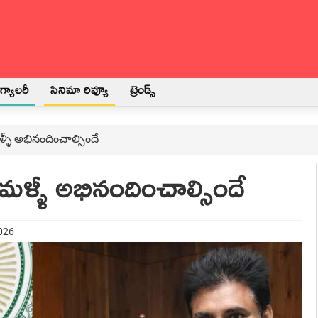
్యాలరీ
సినిమా రివ్యూ
ట్రెండ్స్
్ళీ అభినందించాల్సిందే
ళ్ళీ అభినందించాల్సిందే
2026