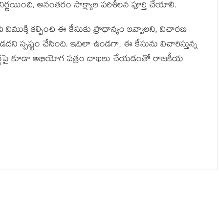
్ణయించి, అనంతరం సాక్ష్యాల పరిశీలన పూర్తి చేయాలి.
విముక్తి కల్పించి ఈ కేసుకు ప్రాధాన్యం ఇవ్వాలని, విచారణ
దని స్పష్టం చేసింది. ఇదిలా ఉండగా, ఈ కేసును విచారిస్తున్న
ష్మీదుర్గపై కూడా అభియోగ పత్రం దాఖలు చేయడంతో రాజకీయ