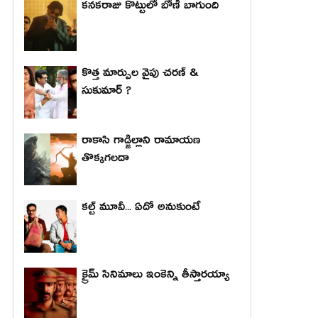
కనకరాజు కొట్టులో బోణీ బాగుంది
కొత్త మార్పుల వైపు చరణ్ &
సుకుమార్ ?
రాకాసి గాడ్జిల్లాని రామాయణ
తొక్కగలదా
కల్ట్ మూవీ... ఏదో అనుకుంటే
క్రైమ్ సినిమాలు ఇంకెన్ని తీస్తారయ్యా