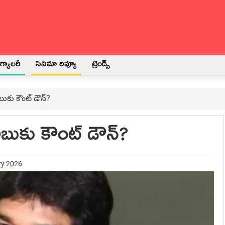
్యాలరీ
సినిమా రివ్యూ
ట్రెండ్స్
బుకు కౌంట్ డౌన్?
ాబుకు కౌంట్ డౌన్?
ry 2026