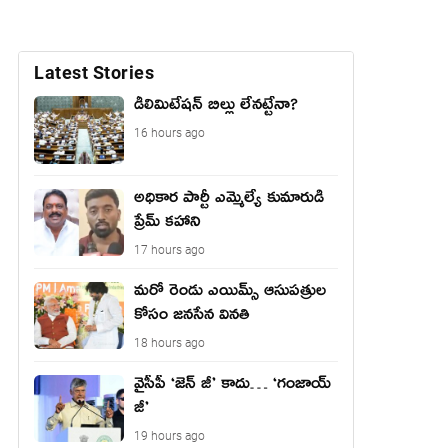
Latest Stories
డీలిమిటేషన్ బిల్లు లేన‌ట్టేనా?
16 hours ago
అధికార పార్టీ ఎమ్మెల్యే కుమారుడి
ప్రేమ్ కహాని
17 hours ago
మరో రెండు ఎయిమ్స్ ఆసుపత్రుల
కోసం జనసేన వినతి
18 hours ago
వైసీపీ ‘జెన్ జీ’ కాదు… ‘గంజాయ్
జీ’
19 hours ago