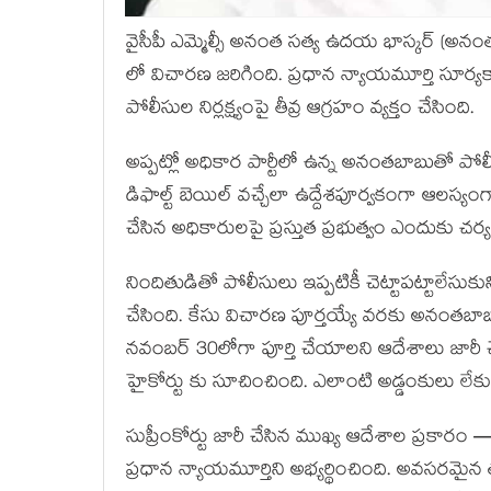
వైసీపీ ఎమ్మెల్సీ అనంత సత్య ఉదయ భాస్కర్ (అనంతబాబ
లో విచారణ జరిగింది. ప్రధాన న్యాయమూర్తి సూర్యకా
పోలీసుల నిర్లక్ష్యంపై తీవ్ర ఆగ్రహం వ్యక్తం చేసింది.
అప్పట్లో అధికార పార్టీలో ఉన్న అనంతబాబుతో పోల
డిఫాల్ట్ బెయిల్ వచ్చేలా ఉద్దేశపూర్వకంగా ఆలస్య
చేసిన అధికారులపై ప్రస్తుత ప్రభుత్వం ఎందుకు చర్యల
నిందితుడితో పోలీసులు ఇప్పటికీ చెట్టాపట్టాలేసుకుని
చేసింది. కేసు విచారణ పూర్తయ్యే వరకు అనంతబాబుక
నవంబర్ 30లోగా పూర్తి చేయాలని ఆదేశాలు జారీ 
హైకోర్టు కు సూచించింది. ఎలాంటి అడ్డంకులు లేకు
సుప్రీంకోర్టు జారీ చేసిన ముఖ్య ఆదేశాల ప్రకార
ప్రధాన న్యాయమూర్తిని అభ్యర్థించింది. అవసరమైన త