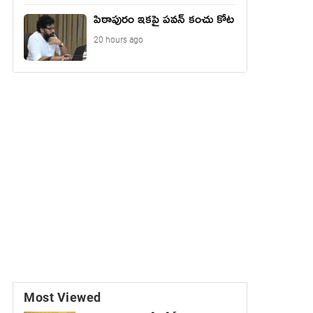
పిఠాపురం ఇకపై పవన్ కంచు కోట
20 hours ago
Most Viewed