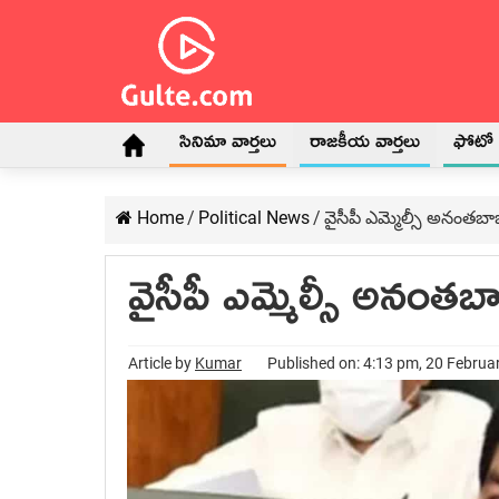
సినిమా వార్తలు
రాజకీయ వార్తలు
ఫోటో గ
Home
/
Political News
/
వైసీపీ ఎమ్మెల్సీ అనంతబా
వైసీపీ ఎమ్మెల్సీ అనంతబ
Article by
Kumar
Published on: 4:13 pm, 20 Februa