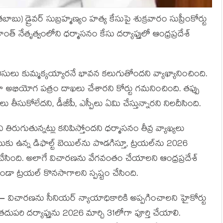
ు) డ్రైవర్ సుబ్రహ్మణ్యం హత్య కేసుపై శుక్రవారం సుప్రీంకోర్టు
ంత్ నేతృత్వంలోని ధర్మాసనం కేసు దర్యాప్తులో ఆంధ్రప్రదేశ్
ీసులు కుమ్మక్కయ్యారనే భావన కలుగుతోందని వ్యాఖ్యానించింది.
ంగా అభియోగ పత్రం దాఖలు చేశారని కోర్టు గమనించింది. తప్పు
ు తీసుకోలేదని, డీజీపీ, ఎస్పీలు ఏమి చేస్తున్నారని నిలదీసింది.
 తిరుగుతున్నట్లు కనిపిస్తోందని ధర్మాసనం తీవ్ర వ్యాఖ్యలు
ు ఉన్న డిఫాల్ట్ బెయిల్‌ను పొడగిస్తూ, ట్రయల్‌ను 2026
చేసింది. అలాగే విచారణను వేగవంతం చేయాలని ఆంధ్రప్రదేశ్
ండా ట్రయల్ కొనసాగాలని స్పష్టం చేసింది.
ం — విచారణను సీనియర్ న్యాయాధికారికి అప్పగించాలని హైకోర్టు
దుపరి దర్యాప్తును 2026 మార్చి 31లోగా పూర్తి చేయాలి.