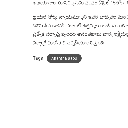
అభియోగాల రూపకల్పనను 2026 ఏప్రిల్ 18లోగా నిర
ట్రయల్ కోర్టు న్యాయమూర్తిని ఇతర బాధ్యతల నుంచి 
నిలిపివేయడానికి ఎలాంటి ఉత్తర్వులు జారీ చేయకూడ
ప్రత్యేక దర్యాప్తు బృందం అనంతబాబు భార్య లక్
వర్గాల్లో మరోసారి చర్చనీయాంశమైంది.
Tags
Anantha Babu