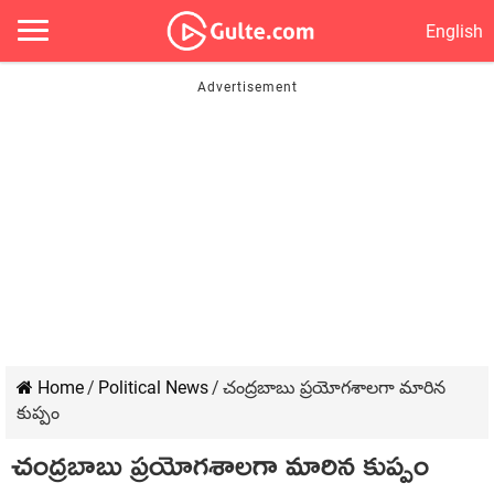
English
Home
/
Political News
/
చంద్రబాబు ప్రయోగశాలగా మారిన
కుప్పం
చంద్రబాబు ప్రయోగశాలగా మారిన కుప్పం