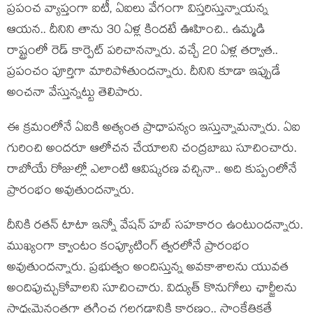
ప్ర‌పంచ వ్యాప్తంగా ఐటీ, ఏఐలు వేగంగా విస్త‌రిస్తున్నాయ‌న్న
ఆయ‌న‌.. దీనిని తాను 30 ఏళ్ల కింద‌టే ఊహించి.. ఉమ్మ‌డి
రాష్ట్రంలో రెడ్ కార్పెట్ ప‌రిచాన‌న్నారు. వ‌చ్చే 20 ఏళ్ల త‌ర్వాత‌..
ప్ర‌పంచం పూర్తిగా మారిపోతుంద‌న్నారు. దీనిని కూడా ఇప్పుడే
అంచ‌నా వేస్తున్న‌ట్టు తెలిపారు.
ఈ క్ర‌మంలోనే ఏఐకి అత్యంత ప్రాధాప‌న్యం ఇస్తున్నామ‌న్నారు. ఏఐ
గురించి అందరూ ఆలోచన చేయాలని చంద్ర‌బాబు సూచించారు.
రాబోయే రోజుల్లో ఎలాంటి ఆవిష్క‌ర‌ణ వ‌చ్చినా.. అది కుప్పంలోనే
ప్రారంభం అవుతుంద‌న్నారు.
దీనికి ర‌త‌న్ టాటా ఇన్నో వేష‌న్ హ‌బ్ స‌హ‌కారం ఉంటుంద‌న్నారు.
ముఖ్యంగా క్వాంటం కంప్యూటింగ్ త్వ‌ర‌లోనే ప్రారంభం
అవుతుంద‌న్నారు. ప్రభుత్వం అందిస్తున్న అవకాశాలను యువ‌త
అందిపుచ్చుకోవాల‌ని సూచించారు. విద్యుత్ కొనుగోలు ఛార్జీలను
సాధ్య‌మైనంత‌గా త‌గ్గించ గ‌ల‌గ‌డానికి కార‌ణం.. సాంకేతికతే