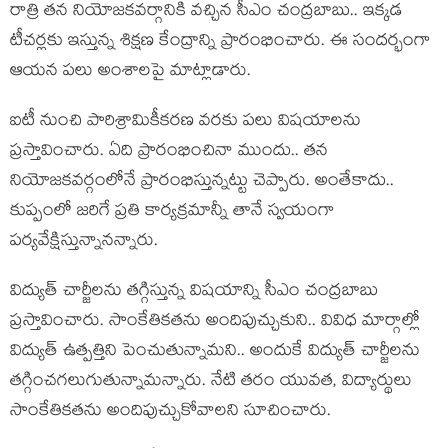
రాత్రి త‌న నియోజ‌క‌వర్గానికి వ‌చ్చిన సీఎం చంద్ర‌బాబు.. ఇక్క‌డ
టీచ‌ర్ల‌కు ఇస్తున్న శిక్ష‌ణ కేంద్రాన్ని ప్రారంభించారు. ఈ సంద‌ర్భంగా
ఆయ‌న ప‌లు అంశాల‌పై మాట్లాడారు.
ఐటీ నుంచి పారిశ్రామికీక‌ర‌ణ వ‌ర‌కు ప‌లు విషయాల‌ను
ప్ర‌స్తావించారు. ఏది ప్రారంభించినా ముందు.. త‌న
నియోజ‌క‌వ‌ర్గంలోనే ప్రారంభిస్తున్న‌ట్టు చెప్పారు. అంతేకాదు..
కుప్పంలో జ‌రిగే ప్ర‌తి కార్య‌క్ర‌మాన్నీ తానే స్వ‌యంగా
ప‌ర్య‌వేక్షిస్తున్నాన‌న్నారు.
విద్యుత్ చార్జీల‌ను త‌గ్గిస్తున్న విష‌యాన్ని సీఎం చంద్ర‌బాబు
ప్ర‌స్తావించారు. సాంకేతిక‌త‌ను అందిపుచ్చుకుని.. వివిధ మార్గాల్లో
విద్యుత్ ఉత్ప‌త్తిని పెంచుతున్నామ‌ని.. అందుకే విద్యుత్ చార్జీల‌ను
త‌గ్గించ‌గ‌లుగుతున్నామ‌న్నారు. నేటి త‌రం యువ‌త‌, విద్యార్థులు
సాంకేతిక‌త‌ను అందిపుచ్చుకోవాల‌ని సూచించారు.