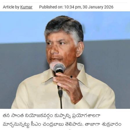
Article by
Kumar
Published on: 10:34 pm, 30 January 2026
త‌న సొంత నియోజ‌కవ‌ర్గం కుప్పాన్ని ప్ర‌యోగ‌శాల‌గా
మార్చ‌నున్న‌ట్టు సీఎం చంద్ర‌బాబు తెలిపారు. తాజాగా శుక్ర‌వారం