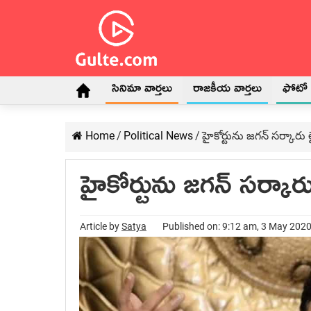
సినిమా వార్తలు
రాజకీయ వార్తలు
ఫోటో గ
Home
/
Political News
/
హైకోర్టును జగన్ సర్కారు
హైకోర్టును జగన్ సర్కా
Article by
Satya
Published on: 9:12 am, 3 May 202