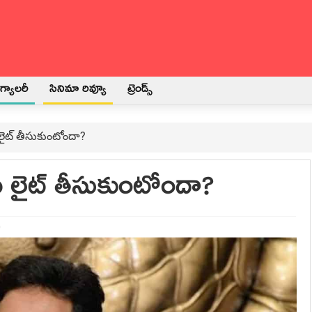
్యాలరీ
సినిమా రివ్యూ
ట్రెండ్స్
 లైట్ తీసుకుంటోందా?
రు లైట్ తీసుకుంటోందా?
0