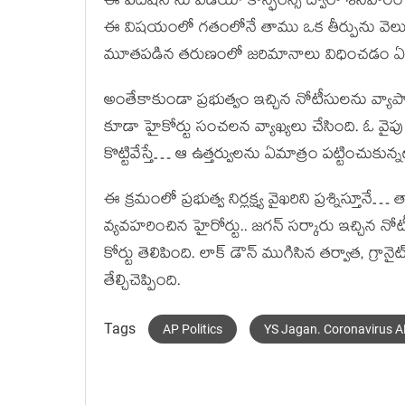
ఈ పిటిషన్ ను వీడియో కాన్ఫరెన్స్ ద్వారా శనివారం 
ఈ విషయంలో గతంలోనే తాము ఒక తీర్పును వెలువరి
మూతపడిన తరుణంలో జరిమానాలు విధించడం ఏమిటన
అంతేకాకుండా ప్రభుత్వం ఇచ్చిన నోటీసులను వ్యాపా
కూడా హైకోర్టు సంచలన వ్యాఖ్యలు చేసింది. ఓ వ
కొట్టివేస్తే… ఆ ఉత్తర్వులను ఏమాత్రం పట్టించుకున్న
ఈ క్రమంలో ప్రభుత్వ నిర్లక్ష్య వైఖరిని ప్రశ్నిస్త
వ్యవహరించిన హైరోర్టు.. జగన్ సర్కారు ఇచ్చిన నో
కోర్టు తెలిపింది. లాక్ డౌన్ ముగిసిన తర్వాత, గ్రా
తేల్చిచెప్పింది.
Tags
AP Politics
YS Jagan. Coronavirus 