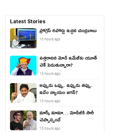
Latest Stories
ప్రోగ్రెస్ రిపోర్టు ఇచ్చిన చంద్ర‌బాబు
10 hours ago
ఉత్త‌రాదిన మోడీ ఇమేజ్‌కు యూత్
చెక్ పెడుతున్నారా?
13 hours ago
అప్పుడు ఒప్పు.. ఇప్పుడు తప్పు..
ఇదేం న్యాయం జగన్?
13 hours ago
మార్క్ మామా… మోదీజీకి సారీ
చెప్పాల్సిందే
15 hours ago