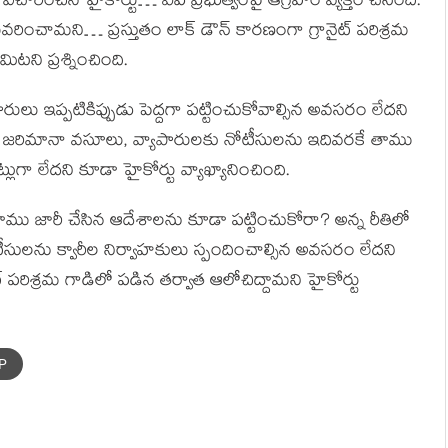
విచారించిన హైకోర్టు… ఏపీ ప్రభుత్వంపై ఆగ్రహం వ్యక్తం చేసింది.
ంచామని… ప్రస్తుతం లాక్ డౌన్ కారణంగా గ్రానైట్ పరిశ్రమ
ి ప్రశ్నించింది.
రులు ఇప్పటికిప్పుడు పెద్దగా పట్టించుకోవాల్సిన అవసరం లేదని
ైపు జరిమానా వసూలు, వ్యాపారులకు నోటీసులను ఇదివరకే తాము
ట్లుగా లేదని కూడా హైకోర్టు వ్యాఖ్యానించింది.
ూనే… తాము జారీ చేసిన ఆదేశాలను కూడా పట్టించుకోరా? అన్న రీతిలో
టీసులను క్వారీల నిర్వాహకులు స్పందించాల్సిన అవసరం లేదని
నైట్ పరిశ్రమ గాడిలో పడిన తర్వాత ఆలోచిద్దామని హైకోర్టు
AP