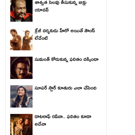
శాశ్వత సెలవు తీసుకున్న బిక్షు
యాదవ్
క్రేజీ దర్శకుడు హీరో అయితే సౌండ్
లేదేంటి
సుమంత్ కోరుకున్న ఫలితం దక్కిందా
సూపర్ స్టార్ కూతురు ఎలా చేసింది
డాటరాఫ్ రవీనా... ఫలితం కూడా
అదేనా