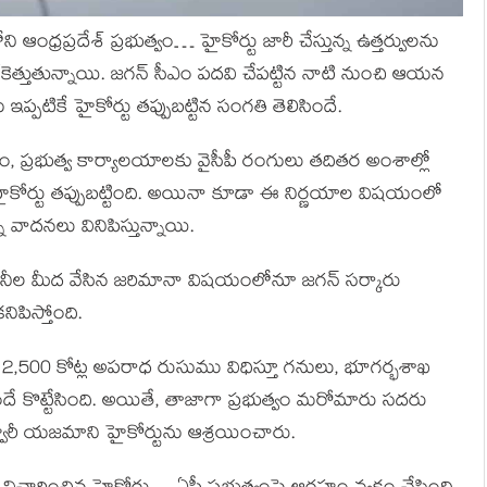
ి ఆంధ్రప్రదేశ్ ప్రభుత్వం… హైకోర్టు జారీ చేస్తున్న ఉత్తర్వులను
ెత్తుతున్నాయి. జగన్ సీఎం పదవి చేపట్టిన నాటి నుంచి ఆయన
ఇప్పటికే హైకోర్టు తప్పుబట్టిన సంగతి తెలిసిందే.
యమం, ప్రభుత్వ కార్యాలయాలకు వైసీపీ రంగులు తదితర అంశాల్లో
హైకోర్టు తప్పుబట్టింది. అయినా కూడా ఈ నిర్ణయాల విషయంలో
న వాదనలు వినిపిస్తున్నాయి.
పెనీల మీద వేసిన జరిమానా విషయంలోనూ జగన్ సర్కారు
నిపిస్తోంది.
రూ. 2,500 కోట్ల అపరాధ రుసుము విధిస్తూ గనులు, భూగర్భశాఖ
ే కొట్టేసింది. అయితే, తాజాగా ప్రభుత్వం మరోమారు సదరు
క్వారీ యజమాని హైకోర్టును ఆశ్రయించారు.