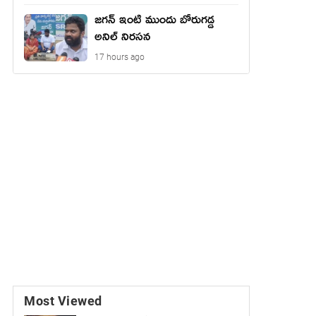
జగన్ ఇంటి ముందు బోరుగడ్డ
అనిల్ నిరసన
17 hours ago
Most Viewed