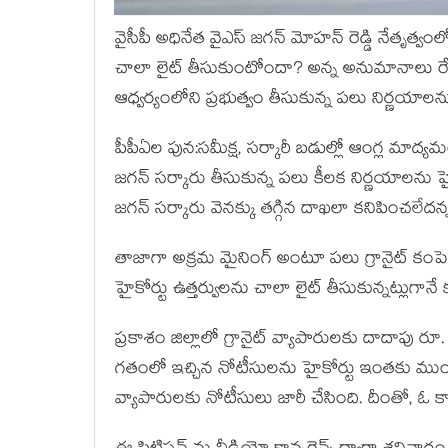
వైసీపీ అధినేత వైఎస్ జగన్ మోహన్ రెడ్డి నేతృత్వంలోన
చాలా లైట్ తీసుకుంటోందా? అన్న అనుమానాలు రేక
ఆధ్వర్యంలోని ప్రభుత్వం తీసుకున్న పలు నిర్ణయాలను 
పీపీఏల పున:సమీక్ష, సర్కారీ బడుల్లో ఆంగ్ల మాద్
జగన్ సర్కారు తీసుకున్న పలు కీలక నిర్ణయాలను 
జగన్ సర్కారు వెనక్కు తగ్గిన దాఖలా కనిపించలేదన్
తాజాగా అక్రమ మైనింగ్ అంటూ పలు గ్రానైట్ కం
హైకోర్టు ఉత్తర్వులను చాలా లైట్ తీసుకున్నట్లుగానే క
ప్రకాశం జిల్లాలో గ్రానైట్ వ్యాపారులకు దాదాపు 
గతంలో ఇచ్చిన నోటీసులను హైకోర్టు ఇంతకు ముంద
వ్యాపారులకు నోటీసులు జారీ చేసింది. దీంతో, ఓ 