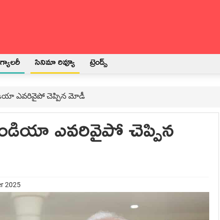
్యాలరీ
సినిమా రివ్యూ
ట్రెండ్స్
డియా ఎవరివైపో చెప్పిన మోడీ
ఇండియా ఎవరివైపో చెప్పిన
er 2025