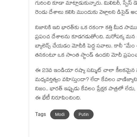
గురించి కూడా మాట్లాడుకున్నారు. మిలిటరీ, స్పేస్ డ
రెండు దేశాలు కలిసి ముందుకు వెళ్లాలని డిసైడ్ అ
నిజానికి ఇది భారత్‌కు ఒక రకంగా కత్తి మీద సామ
ప్రపంచ దేశాలను కూడగడుతోంది. మరోపక్క మన చి
బ్యాలెన్స్ చేయడం మోదీకి పెద్ద సవాలు. కానీ “మేం శ
తనకంటూ ఒక సొంత స్టాండ్ ఉందని మోదీ ప్రపంచాన
ఈ 23వ ఇండియా రష్యా సమ్మిట్ చాలా కీలకమ
మధ్యవర్తిత్వం వహిస్తుందా? లేదా కేవలం వాణిజ్యా
నిజం.. భారత్ ఇప్పుడు కేవలం ప్రేక్షక పాత్రలో లేదు,
ఈ భేటీ నిరూపించింది.
Tags
Modi
Putin