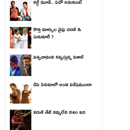
కల్ట్ మూవీ... ఏదో అనుకుంటే
కొత్త మార్పుల వైపు చరణ్ &
సుకుమార్ ?
విశ్వనాథంని కవ్విస్తున్న విశాల్
డిసి సినిమాలో అంత విశేషముందా
వరుణ్ తేజ్ నమ్మలేని నిజం ఇది