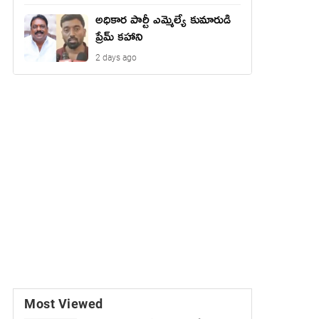
అధికార పార్టీ ఎమ్మెల్యే కుమారుడి
ప్రేమ్ కహాని
2 days ago
Most Viewed