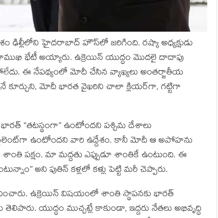
ిల్లీలోని హైదరాబాద్ హౌస్‌లో జరిగింది. రష్యా అధ్యక్షుడు
ముఖాముఖి భేటీ అయ్యారు. ఉక్రెయిన్ యుద్ధం మొదలై దాదాపు
ోలేదు. ఈ నేపథ్యంలో మోదీ చేసిన వ్యాఖ్యలు అంతర్జాతీయ
ే కూర్చుని, మోదీ భారత వైఖరిని చాలా క్లియర్‌గా, గట్టిగా
భారత్ “తటస్థంగా” ఉంటోందని పశ్చిమ దేశాలు
సైలెంట్‌గా ఉంటోందని వారి ఉద్దేశం. కానీ మోదీ ఆ అపోహను
ం శాంతి పక్షం. మా మద్దతు ఎప్పుడూ శాంతికే ఉంటుంది. ఈ
్నాం” అని పుతిన్ కళ్లలో కళ్లు పెట్టి మరీ చెప్పారు.
ంచారు. ఉక్రెయిన్ విషయంలో శాంతి స్థాపనకు భారత్
ఞతలు తెలిపారు. యుద్ధం ముచ్చట్లే కాకుండా, ఇద్దరు నేతలు అభివృద్ధి