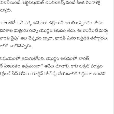
ెవలప్‌మెంట్, ఆర్టిఫిషియల్ ఇంటెలిజెన్స్ వంటి కీలక రంగాల్లో
య్యారు.
ు లాంటిదే. ఒక పక్క అమెరికా ఉక్రెయిన్ శాంతి ఒప్పందం కోసం
రకాల మిత్రుడు రష్యా యుద్ధం ఆపడం లేదు. ఈ రెండింటి మధ్య
ాంతి వైపు” అని చెప్పడం ద్వారా, భారత్ ఎవరి ఒత్తిడికి తలొగ్గదని,
ికి చాటిచెప్పారు.
ైన సమయంలో జరుగుతోంది. యుద్ధం ఆపడంలో భారత్
నికే పరిమితం అవుతుందా? అనేది చూడాలి. కానీ ఒక్కటి మాత్రం
 గ్లోబల్ పీస్ కోసం యాక్టివ్ రోల్ ప్లే చేయడానికి సిద్ధంగా ఉందని