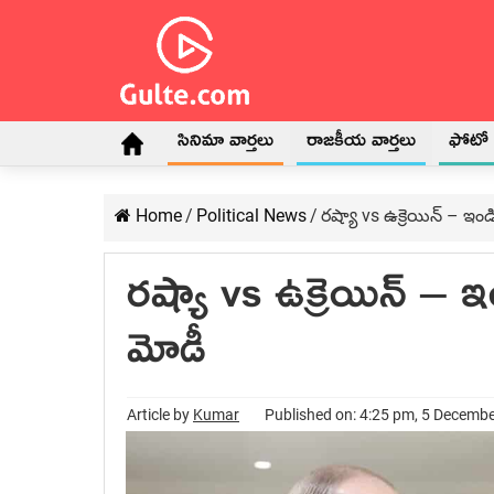
సినిమా వార్తలు
రాజకీయ వార్తలు
ఫోటో గ
Home
/
Political News
/
రష్యా vs ఉక్రెయిన్ – ఇం
రష్యా vs ఉక్రెయిన్ – 
మోడీ
Article by
Kumar
Published on: 4:25 pm, 5 Decemb