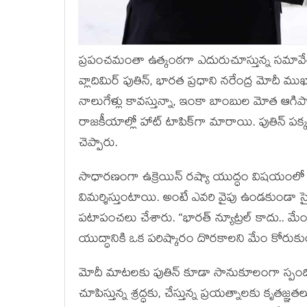
ప్రపంచమంతా ఉత్కంఠగా ఎదురుచూస్తున్న సమావేశం ఢ
వ్లాదిమిర్ పుతిన్, భారత ప్రధాని నరేంద్ర మోదీ 
నాలుగేళ్లు కావస్తున్నా, ఇంకా బాంబుల మోత ఆగిప
రాజకీయాల్లో హాట్ టాపిక్‌గా మారాయి. పుతిన్ పక్కన
చెప్పారు.
సాధారణంగా ఉక్రెయిన్ రష్యా యుద్ధం విషయంలో 
విమర్శిస్తుంటాయి. అంటే ఎవరి వైపు ఉండకుండా 
పటాపంచలు చేశారు. “భారత్ న్యూట్రల్ కాదు.. మే
యుద్ధానికి ఒక పరిష్కారం దొరకాలని మేం కోరుకుంటున
మోదీ మాటలకు పుతిన్ కూడా సానుకూలంగా స్పంది
చూపిస్తున్న శ్రద్ధకు, చేస్తున్న ప్రయత్నాలకు కృతజ్