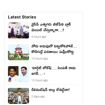
Latest Stories
వైసీపీ ఎత్తుగ‌డ‌: బీజేపీని బ్లాక్
మెయిల్ చేస్తున్నారా…?
4 hours ago
నోరు అదుపులో పెట్టుకోక‌పోతే…
కోడిగుడ్లే ప‌డ‌తాయి: సుప్రీంకోర్టు
10 hours ago
`టార్గెట్ లోకేష్‌`… సింప‌తీ రాదు
జ‌గ‌న్‌… !
13 hours ago
డీలిమిటేషన్ బిల్లు లేన‌ట్టేనా?
2 days ago