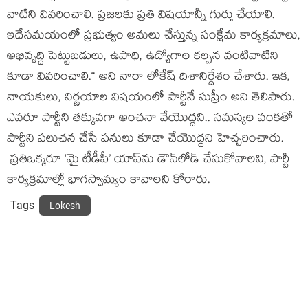
వాటిని వివ‌రించాలి. ప్ర‌జ‌ల‌కు ప్ర‌తి విష‌యాన్నీ గుర్తు చేయాలి.
ఇదేస‌మ‌యంలో ప్ర‌భుత్వం అమ‌లు చేస్తున్న సంక్షేమ కార్య‌క్ర‌మాలు,
అభివృద్ధి పెట్టుబ‌డులు, ఉపాధి, ఉద్యోగాల క‌ల్ప‌న వంటివాటిని
కూడా వివ‌రించాలి.“ అని నారా లోకేష్ దిశానిర్దేశం చేశారు. ఇక‌,
నాయ‌కులు, నిర్ణ‌యాల విష‌యంలో పార్టీనే సుప్రీం అని తెలిపారు.
ఎవ‌రూ పార్టీని త‌క్కువ‌గా అంచ‌నా వేయొద్ద‌ని.. స‌మ‌స్య‌ల వంక‌తో
పార్టీని ప‌లుచ‌న చేసే ప‌నులు కూడా చేయొద్ద‌ని హెచ్చ‌రించారు.
ప్రతిఒక్కరూ ‘మై టీడీపీ’ యాప్‌ను డౌన్‌లోడ్ చేసుకోవాలని, పార్టీ
కార్య‌క్ర‌మాల్లో భాగ‌స్వామ్యం కావాల‌ని కోరారు.
Tags
Lokesh