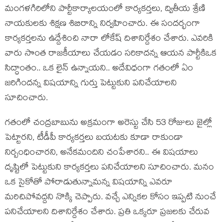
మంగ‌ళ‌గిరిలోని పార్టీకార్యాల‌యంలో కార్య‌క‌ర్త‌లు, ద్వితీయ శ్రేణి
నాయ‌కుల‌కు శిక్ష‌ణ శిబిరాన్ని నిర్వ‌హించారు. ఈ సంద‌ర్భంగా
కార్య‌క‌ర్త‌ల‌ను ఉద్దేశించి నారా లోకేష్ దిశానిర్దేశం చేశారు. ఎవ‌రికి
వారు సొంత రాజ‌కీయాలు చేయ‌డం స‌రికాద‌న్న ఆయ‌న పార్టీకిఒక
సిద్ధాంతం.. ఒక లైన్ ఉన్నాయ‌ని.. అదేవిధంగా గ‌తంలో ఏం
జ‌రిగింద‌న్న విష‌యాన్ని గుర్తు పెట్టుకుని ప‌నిచేయాల‌ని
సూచించారు.
గ‌తంలో చంద్ర‌బాబును అక్ర‌మంగా అరెస్టు చేసి 53 రోజులు జైల్లో
పెట్టార‌ని, టీడీపీ కార్య‌క‌ర్త‌లు బ‌య‌ట‌కు కూడా రాకుండా
నిర్బంధించార‌ని, అనేక‌మందిని చంపేశార‌ని.. ఈ విష‌యాలు
దృష్టిలో పెట్టుకుని కార్య‌కర్త‌లు ప‌నిచేయాల‌ని సూచించారు. మ‌నం
ఒక సైకోతో పోరాడుతున్నామ‌న్న విష‌యాన్ని ఎవ‌రూ
మ‌రిచిపోవ‌ద్ద‌ని నొక్కి చెప్పారు. వ‌చ్చే ఎన్నిక‌ల కోసం ఇప్ప‌టి నుంచే
ప‌నిచేయాల‌ని దిశానిర్దేశం చేశారు. ప్ర‌తి ఒక్క‌రూ ప్ర‌జ‌ల‌కు చేరువ