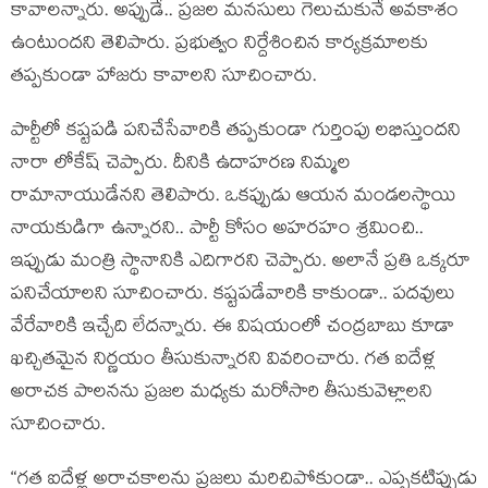
కావాల‌న్నారు. అప్పుడే.. ప్ర‌జ‌ల మ‌న‌సులు గెలుచుకునే అవ‌కాశం
ఉంటుంద‌ని తెలిపారు. ప్ర‌భుత్వం నిర్దేశించిన కార్య‌క్ర‌మాల‌కు
త‌ప్ప‌కుండా హాజ‌రు కావాల‌ని సూచించారు.
పార్టీలో క‌ష్ట‌ప‌డి ప‌నిచేసేవారికి త‌ప్ప‌కుండా గుర్తింపు ల‌భిస్తుంద‌ని
నారా లోకేష్ చెప్పారు. దీనికి ఉదాహ‌ర‌ణ నిమ్మ‌ల
రామానాయుడేన‌ని తెలిపారు. ఒక‌ప్పుడు ఆయ‌న మండ‌ల‌స్థాయి
నాయ‌కుడిగా ఉన్నార‌ని.. పార్టీ కోసం అహ‌ర‌హం శ్ర‌మించి..
ఇప్పుడు మంత్రి స్థానానికి ఎదిగార‌ని చెప్పారు. అలానే ప్ర‌తి ఒక్క‌రూ
ప‌నిచేయాల‌ని సూచించారు. క‌ష్ట‌ప‌డేవారికి కాకుండా.. ప‌ద‌వులు
వేరేవారికి ఇచ్చేది లేద‌న్నారు. ఈ విష‌యంలో చంద్ర‌బాబు కూడా
ఖ‌చ్చిత‌మైన నిర్ణ‌యం తీసుకున్నార‌ని వివ‌రించారు. గ‌త ఐదేళ్ల
అరాచ‌క పాల‌న‌ను ప్ర‌జ‌ల మ‌ధ్య‌కు మ‌రోసారి తీసుకువెళ్లాల‌ని
సూచించారు.
“గ‌త ఐదేళ్ల అరాచ‌కాల‌ను ప్ర‌జ‌లు మ‌రిచిపోకుండా.. ఎప్ప‌క‌టిప్పుడు