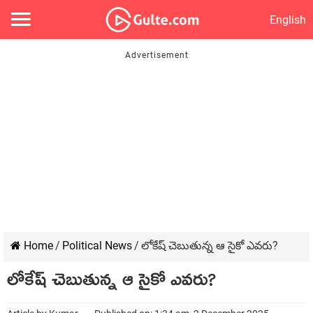
English
Home
/
Political News
/
లోకేష్ చెబుతున్న ఆ సైకో ఎవరు?
లోకేష్ చెబుతున్న ఆ సైకో ఎవరు?