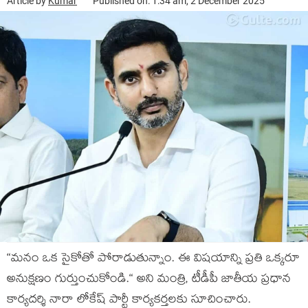
Article by
Kumar
Published on: 1:34 am, 2 December 2025
“మనం ఒక సైకోతో పోరాడుతున్నాం. ఈ విష‌యాన్ని ప్ర‌తి ఒక్క‌రూ
అనుక్ష‌ణం గుర్తుంచుకోండి.“ అని మంత్రి, టీడీపీ జాతీయ ప్ర‌ధాన
కార్య‌ద‌ర్శి నారా లోకేష్ పార్టీ కార్య‌క‌ర్త‌ల‌కు సూచించారు.