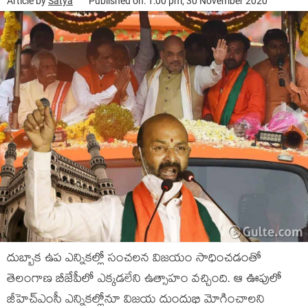
Article by
Satya
Published on: 1:00 pm, 30 November 2020
దుబ్బాక ఉప ఎన్నికల్లో సంచలన విజయం సాధించడంతో
తెలంగాణ బీజేపీలో ఎక్కడలేని ఉత్సాహం వచ్చింది. ఆ ఊపులో
జీహెచ్ఎంసీ ఎన్నికల్లోనూ విజయ దుందుభి మోగించాలని