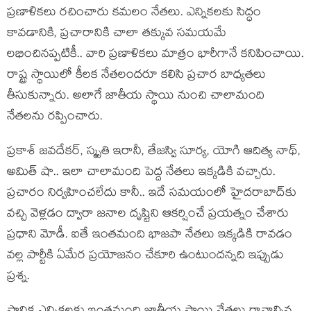
ప్రణాళికలు రచించారు కమలం నేతలు. ఎన్నికలకు సిద్ధం
కావడానికి, ప్రచారానికి చాలా తక్కువ సమయమే
లభించినప్పటికీ.. వారి ప్రణాళికలు మాత్రం భారీగానే కనిపించాయి.
రాష్ట్ర స్థాయిలో కీలక నేతలందరూ కలిసి ప్రచార బాధ్యతలు
తీసుకున్నారు. అలాగే జాతీయ స్థాయి నుంచి చాలామంది
నేతలను రప్పించారు.
ప్రకాశ్ జవదేకర్, స్మృతి ఇరానీ, తేజస్వి సూర్య, యోగి ఆదిత్య నాథ్,
అమిత్ షా.. ఇలా చాలామంది పెద్ద నేతలు ఇక్కడికి వచ్చారు.
ప్రచారం నిర్వహించలేదు కానీ.. ఇదే సమయంలో హైదరాబాద్‌కు
వచ్చి వెళ్లడం ద్వారా జనాల దృష్టిని ఆకర్షించే ప్రయత్నం చేశారు
ప్రధాని మోడీ. ఐతే ఇంతమంది భాజపా నేతలు ఇక్కడికి రావడం
వల్ల పార్టీకి ఏమేర ప్రయోజనం చేకూరి ఉంటుందన్నది ఇప్పుడు
ప్రశ్న.