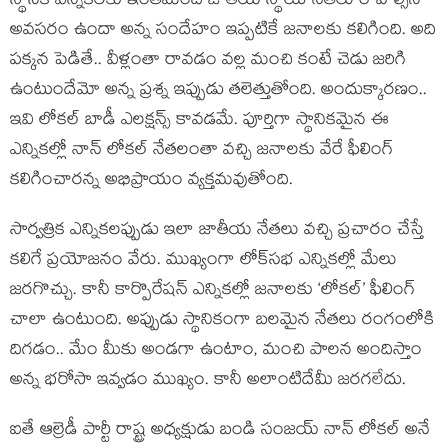
స్థానిక ఎన్నికలకు ఇంతమంది జాతీయ స్థాయి నేతలు రావాల్సిన
అవసరం ఉందా అన్న సందేహం ఇప్పటికే జనాలకు కలిగింది. అది
పక్కన పెడితే.. వీళ్లంతా రావడం వల్ల మంచి కంటే చెడు జరిగి
ఉంటుందేమో అన్న ప్రశ్న ఇప్పుడు తలెత్తుతోంది. అందుక్కారణం..
ఇవి లోకల్ బాడీ ఎలక్షన్స్ కావడమే. పూర్తిగా స్థానికమైన ఈ
ఎన్నికల్లో నాన్ లోకల్ నేతలంతా వచ్చి జనాలకు వేరే ఫీలింగ్
కలిగించారన్న అభిప్రాయం వ్యక్తమవుతోంది.
సార్వత్రిక ఎన్నికలప్పుడు ఇలా జాతీయ నేతలు వచ్చి ప్రచారం చేస్తే
కలిగే ప్రయోజనం వేరు. ముఖ్యంగా లోక్‌సభ ఎన్నికల్లో మేలు
జరగొచ్చు. కానీ కార్పొరేషన్ ఎన్నికల్లో జనాలకు ‘లోకల్’ ఫీలింగ్
చాలా ఉంటుంది. అప్పుడు స్థానికంగా బలమైన నేతలు రంగంలోకి
దిగడం.. మేం మీకు అండగా ఉంటాం, మంచి పాలన అందిస్తాం
అన్న భరోసా ఇవ్వడం ముఖ్యం. కానీ అలాంటిదేమీ జరగలేదు.
ఐతే ఆల్రెడీ పార్టీ రాష్ట్ర అధ్యక్షుడు బండి సంజయ్ నాన్ లోకల్ అనే