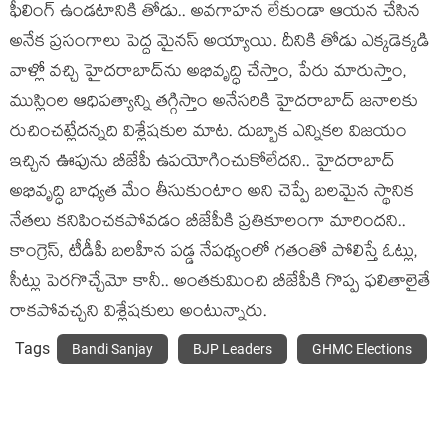
ఫీలింగ్ ఉండటానికి తోడు.. అవగాహన లేకుండా ఆయన చేసిన
అనేక ప్రసంగాలు పెద్ద మైనస్ అయ్యాయి. దీనికి తోడు ఎక్కడెక్కడి
వాళ్లో వచ్చి హైదరాబాద్‌ను అభివృద్ధి చేస్తాం, పేరు మారుస్తాం,
ముస్లింల ఆధిపత్యాన్ని తగ్గిస్తాం అనేసరికి హైదరాబాద్ జనాలకు
రుచించట్లేదన్నది విశ్లేషకుల మాట. దుబ్బాక ఎన్నికల విజయం
ఇచ్చిన ఊపును బీజేపీ ఉపయోగించుకోలేదని.. హైదరాబాద్
అభివృద్ధి బాధ్యత మేం తీసుకుంటాం అని చెప్పే బలమైన స్థానిక
నేతలు కనిపించకపోవడం బీజేపీకి ప్రతికూలంగా మారిందని..
కాంగ్రెస్, టీడీపీ బలహీన పడ్డ నేపథ్యంలో గతంతో పోలిస్తే ఓట్లు,
సీట్లు పెరగొచ్చేమో కానీ.. అంతకుమించి బీజేపీకి గొప్ప ఫలితాలైతే
రాకపోవచ్చని విశ్లేషకులు అంటున్నారు.
Tags
Bandi Sanjay
BJP Leaders
GHMC Elections