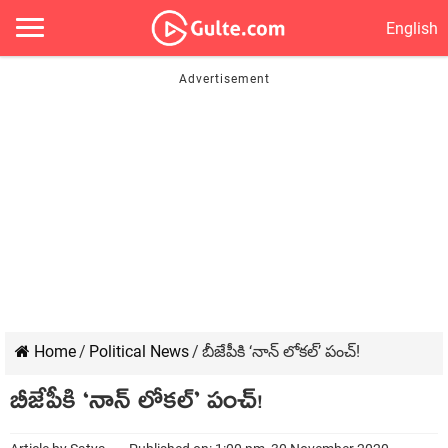
English
Home
/
Political News
/
బీజేపీకి ‘నాన్ లోకల్’ పంచ్!
బీజేపీకి ‘నాన్ లోకల్’ పంచ్!