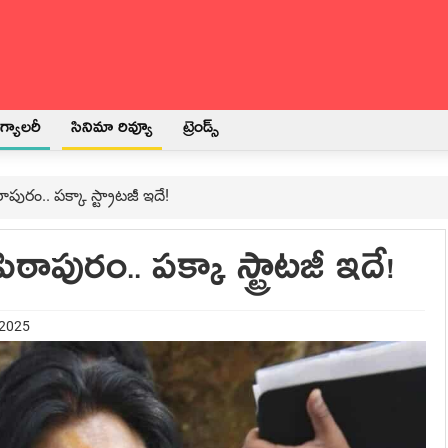
్యాలరీ
సినిమా రివ్యూ
ట్రెండ్స్
పురం.. ప‌క్కా స్ట్రాట‌జీ ఇదే!
ాపురం.. ప‌క్కా స్ట్రాట‌జీ ఇదే!
 2025