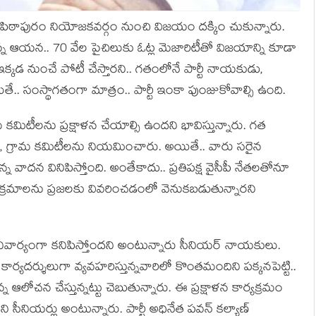
‌ల్లో పిఠాపురం నియోజ‌క‌వ‌ర్గం నుంచి విజ‌యం ద‌క్కిం చుకున్నారు.
న్న ఆయ‌న‌.. 70 వేల పైచిలుకు ఓట్ల మెజారిటీతో విజ‌యాన్ని కూడా
్క‌డ నుంచే పోటీ చేస్తార‌ని.. గ‌తంలోనే పార్టీ నాయ‌కుడు,
ితే.. సంస్థాగతంగా మాత్రం.. పార్టీ ఇంకా పుంజుకోవాల్సి ఉంది.
‌మిటీలను ప్ర‌క్షాళ‌న చేయాల్సి ఉంద‌ని భావిస్తున్నారు. గ‌త
, గ్రామ క‌మిటీల‌ను నియ‌మించారు. అయితే.. వారు స‌రైన
 వాద‌న వినిపిస్తోంది. అంతేకాదు.. ప్ర‌తిప‌క్ష వైసీపీ నేత‌ల‌తోనూ
క్ర‌మాల‌ను ప్ర‌జ‌ల‌కు వివ‌రించ‌డంలో వెనుక‌బ‌డుతున్నార‌ని
నివార్యంగా క‌నిపిస్తోందని అంటున్నారు సీనియ‌ర్ నాయ‌కులు.
్య‌ద‌ర్శులుగా వ్య‌వ‌హ‌రిస్తున్న‌వారిలో కొంత‌మందిని ప‌క్క‌న‌పెట్టి..
న ఆలోచ‌న చేస్తున్నట్టు చెబుతున్నారు. ఈ ప్ర‌క్షాళ‌న కార్య‌క్ర‌మం
నియ‌ర్లు అంటున్నారు. పార్టీ అధినేత ప‌వ‌న్ క‌ల్యాణ్