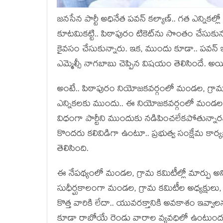
జ‌న‌సేన పార్టీ అధినేత ప‌వ‌న్ క‌ల్యాణ్‌.. గ‌త ఎన్నిక
కూట‌మిక‌ట్టి.. పిఠాపురం టికెట్‌ను సొంతం చేసుకు
కైవ‌సం చేసుకున్నారు. ఇక‌, ముందు కూడా.. ప‌వ‌న్ ఇక
ఎమ్మెల్సీ నాగ‌బాబు చెప్పిన విష‌యం తెలిసిందే. అయ
అంటే.. పిఠాపురం నియోజ‌క‌వ‌ర్గంలో మండ‌ల‌, గ్రామ క
ఎన్నిక‌ల‌కు ముందు.. ఈ నియోజ‌క‌వ‌ర్గంలో మండ‌ల
విధంగా పార్టీని ముందుకు న‌డిపించ‌లేకపోతున్నార‌న్న
కొంద‌రు క‌లివిడిగా ఉంటూ.. ప్ర‌భుత్వ సంక్షేమ కార్య‌
తెలిసింది.
ఈ నేప‌థ్యంలో మండ‌ల‌, గ్రామ క‌మిటీల్లో మార్పు అ
సుధీర్ఘ‌కాలంగా మండ‌ల‌, గ్రామ క‌మిటీల అధ్య‌క్షులు, కార
కొత్త వారికి లేదా.. యువ‌రక్తానికి అవ‌కాశం ఇవ్వాల‌న్
కూడా రాబోయే రెండు వారాల వ్య‌వ‌ధిలో ఉంటుంద‌ని సీ