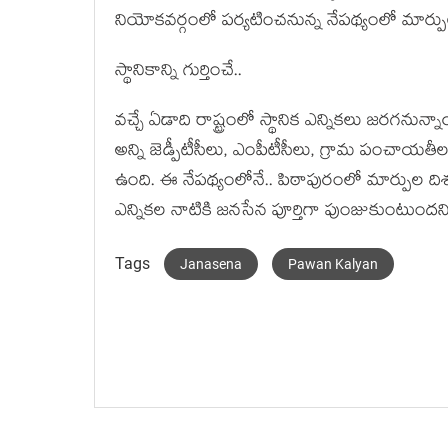
నియోక‌వ‌ర్గంలో ప‌ర్య‌టించ‌నున్న నేప‌థ్యంలో మార్పుల
స్థానికాన్ని గుర్తించే..
వ‌చ్చే ఏడాది రాష్ట్రంలో స్థానిక ఎన్నిక‌లు జ‌ర‌గ
అన్ని జెడ్పీటీసీలు, ఎంపీటీసీలు, గ్రామ పంచాయ‌తీల‌ను
ఉంది. ఈ నేప‌థ్యంలోనే.. పిఠాపురంలో మార్పుల దిశ‌గా
ఎన్నిక‌ల నాటికి జ‌న‌సేన పూర్తిగా పుంజుకుంటుంద‌న
Tags
Janasena
Pawan Kalyan