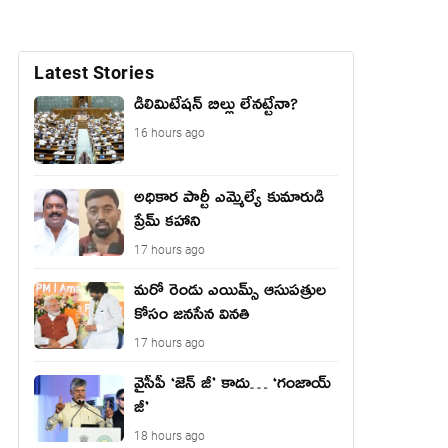
Latest Stories
డీలిమిటేషన్ బిల్లు లేన‌ట్టేనా?
16 hours ago
అధికార పార్టీ ఎమ్మెల్యే కుమారుడి
ప్రేమ్ కహాని
17 hours ago
మరో రెండు ఎయిమ్స్ ఆసుపత్రుల
కోసం జనసేన వినతి
17 hours ago
వైసీపీ ‘జెన్ జీ’ కాదు… ‘గంజాయ్
జీ’
18 hours ago