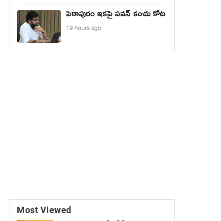
పిఠాపురం ఇకపై పవన్ కంచు కోట
19 hours ago
Most Viewed