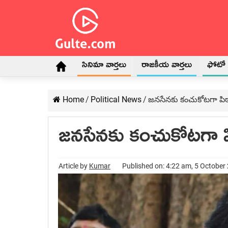
సినిమా వార్తలు
రాజకీయ వార్తలు
ఫోటో గ
Home
/
Political News
/
జ‌న‌సేన‌కు కంచుకోట‌గా పిఠా
జ‌న‌సేన‌కు కంచుకోట‌గా పిఠ
Article by
Kumar
Published on: 4:22 am, 5 October