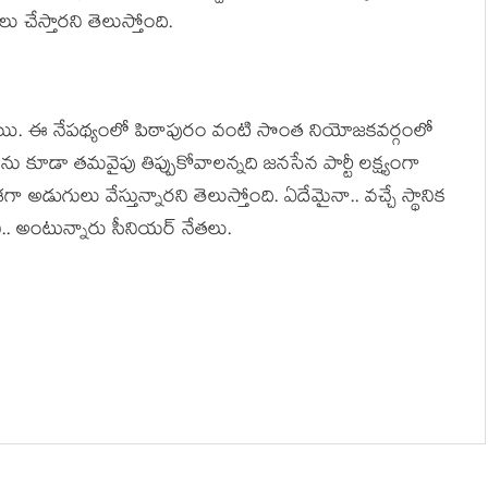
ు చేస్తార‌ని తెలుస్తోంది.
‌నున్నాయి. ఈ నేప‌థ్యంలో పిఠాపురం వంటి సొంత నియోజక‌వ‌ర్గంలో
 కూడా త‌మ‌వైపు తిప్పుకోవాల‌న్న‌ది జ‌న‌సేన పార్టీ ల‌క్ష్యంగా
 అడుగులు వేస్తున్నార‌ని తెలుస్తోంది. ఏదేమైనా.. వ‌చ్చే స్థానిక
ి.. అంటున్నారు సీనియ‌ర్ నేత‌లు.