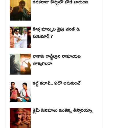
కనకరాజు కొట్టులో బోణీ బాగుంది
కొత్త మార్పుల వైపు చరణ్ &
సుకుమార్ ?
రాకాసి గాడ్జిల్లాని రామాయణ
తొక్కగలదా
కల్ట్ మూవీ... ఏదో అనుకుంటే
క్రైమ్ సినిమాలు ఇంకెన్ని తీస్తారయ్యా