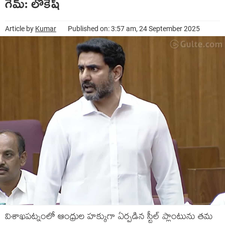
గేమ్‌: లోకేష్‌
Article by
Kumar
Published on: 3:57 am, 24 September 2025
విశాఖప‌ట్నంలో ఆంధ్రుల హక్కుగా ఏర్ప‌డిన స్టీల్ ప్లాంటును త‌మ