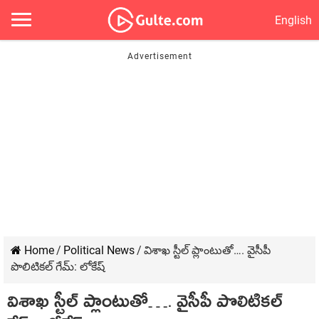
English
Home
/
Political News
/
విశాఖ స్టీల్ ప్లాంటుతో…. వైసీపీ
పొలిటిక‌ల్ గేమ్‌: లోకేష్‌
విశాఖ స్టీల్ ప్లాంటుతో…. వైసీపీ పొలిటిక‌ల్