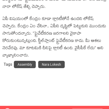
నారా లోకేష్ తేల్చి చెప్పారు.
ఏపీ విష‌యంలో కేంద్రం కూడా క్లారిటీతోనే ఉంద‌ని లోకేష్
చెప్పారు. కేంద్రం ఏం చేసినా.. ఏపీని దృష్టిలో పెట్టుకుని ముందుకు
సాగుతోంద‌న్నారు. “ప్రైవేటీకరణ జరగాలని వైకాపా
కోరుకుంటున్నట్లుంది. స్టీల్‌ప్లాంట్‌ ప్రైవేటీకరణ కాదు. మీ ఆశ‌లు
నెర‌వేర‌వు. మా కూట‌మికి దీనిపై క్లారిటీ ఉంది. వైసీపీకే లేదు“ అని
వ్యాఖ్యానించారు.
Tags
Assembly
Nara Lokesh