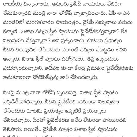
రాజ‌కీయ విన్యాసాల‌కు.. ఆట‌ల‌కు వైసీపీ నాయ‌కులు వేదిక‌గా
చేసుకున్నార‌ని మంత్రి నారా లోకేష్ వ్యాఖ్యానించారు. ఏపీ శాస‌న
మండ‌లిలో మంగ‌ళ‌వారం సాయంత్రం.. వైసీపీ స‌భ్యురాలు వ‌రుదు
క‌ల్యాణి.. విశాఖ ప‌ట్నం స్టీల్ ప్లాంటును ప్రైవేటీక‌రిస్తున్నారా? లేక
నిలుపుద‌ల చేస్తున్నారా? అని ప్ర‌శ్నించారు. కూట‌మి ప్ర‌భుత్వం
దీనిని నిలుపుద‌ల చేసేందుకు ఎలాంటి చ‌ర్య‌లు చేప‌ట్ట‌డం లేద‌ని
అన్నారు. విశాఖ స్టీల్ ప్లాంటు ఉద్యోగులు.. తీవ్ర ఇబ్బందులు
ఎదుర్కొంటున్నారని, ఇటీవ‌ల కూడా కేంద్ర ప్ర‌భుత్వం ప్రైవేటీక‌ర‌ణ‌కు
అనుకూలంగా నోటిఫికేష్లన్లు జారీ చేసింద‌న్నారు.
దీనిపై మంత్రి నారా లోకేష్ స్పందిస్తూ.. విశాఖ స్టీల్ ప్లాంటు
ఎక్క‌డికీ పోద‌న్నారు. దీనిని ప్రైవేటీక‌రించ‌కుండా నిలుపుద‌ల
చేసేందుకు కూట‌మి ప్ర‌య‌త్నం ఇప్ప‌టికే ప్ర‌య‌త్నాలు
చేసింద‌న్నారు. దీంతో ప్రైవేటీక‌ర‌ణ అనేది లేకుండా పోయింద‌ని
తెలిపారు. అయితే.. వైసీపీకి మాత్రం విశాఖ స్టీల్ ప్లాంటును