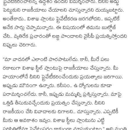
ప్రైవేటీక‌రించాల‌న్న ఉద్దేశం ఉంద‌ని విమ‌ర్శించారు. దీనిని అడ్డు
పెట్టుకుని రాజ‌కీయాలు చేయాల‌ని చూస్తున్నార‌ని దుయ్య‌బ‌ట్టారు.
అంతేకాదు.. విశాఖ ప్లాంటు ప్రైవేటీక‌ర‌ణ జ‌ర‌గ‌బోద‌ని.. ఇప్ప‌టికే
అనేక సార్లు చెప్పామ‌న్నారు. ఈ విష‌యంలో త‌మను బుల్డోజ్
చేసి.. వ్య‌తిరేక ప్ర‌చారంతో ల‌బ్ధి పొందాల‌ని వైసీపీ ప్ర‌య‌త్నిస్తోంద‌ని
నిప్పులు చెరిగారు.
“మా వాద‌న‌లో ఎలాంటి పొర‌పాటులేదు. కానీ, మీరే ప‌లు
ర‌కాలుగా విశాఖ స్టీల్ ప్లాంటుపై రాజ‌కీయాలు చేస్తున్నారు. మీ
హ‌యాంలోనే దీనిని ప్రైవేటీక‌రించేందుకు ప్ర‌య‌త్నాలు జ‌రిగాయి.
అప్పుడు మౌనంగా ఉన్నారు. క‌నీసం.. ఉ ద్యోగుల‌ను కూడా
ప‌రామ‌ర్శించ‌లేదు. కానీ, ఇప్పుడు మ‌మ్మల్ని ప్ర‌శ్నిస్తున్నారు. మాపై
ఒత్తిడి తీసుకువ‌చ్చేందుకు ప్ర‌య‌త్నం చేస్తున్నారు. దీనిని
రాజ‌కీయం చేసి వివాదాల‌కు దిగాల‌ని.. చూస్తున్నారు. ఎప్ప‌టికీ
మీకు ఆ అవ‌కాశం ఇవ్వం. విశాఖ స్టీలు ప్లాంటును ఎట్టి
ప‌రిస్థితిలోనూ ప్రైవేటుప‌రం కాకుండా చూసుకుంటాం.“ అని మంత్రి