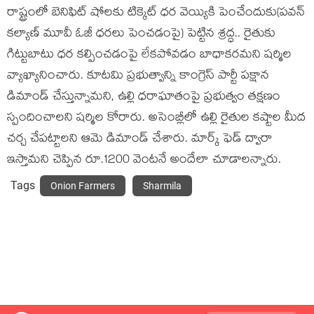
రాష్ట్రంలో బెనిఫిట్ షోలకు టిక్కెట్ ధర వెయ్యికి పెంచేందుకు(ప‌వ‌న్
క‌ల్యాణ్ మూవీ ఓజీ ధ‌ర‌లు పెంచ‌డంపై) పెట్టిన శ్రద్ధ.. రైతుకు
గిట్టుబాటు ధర కల్పించడంపై లేకపోవడం బాధాకరమ‌ని ష‌ర్మిల
వ్యాఖ్యానించారు. కూటమి ప్రభుత్వాన్ని కాంగ్రెస్ పార్టీ పక్షాన
డిమాండ్ చేస్తున్నామ‌ని, ఉల్లి ధరాఘాతంపై ప్రభుత్వం తక్షణం
స్పందించాలని ష‌ర్మిల కోరారు. అసెంబ్లీలో ఉల్లి రైతుల కష్టాల మీద
చర్చ చేపట్టాల‌ని ఆమె డిమాండ్ చేశారు. మార్క్ ఫెడ్ ద్వారా
ఇస్తామని చెప్పిన రూ.1200 వెంటనే అందేలా చూడాల‌న్నారు.
Tags
Onion Farmers
Sharmila