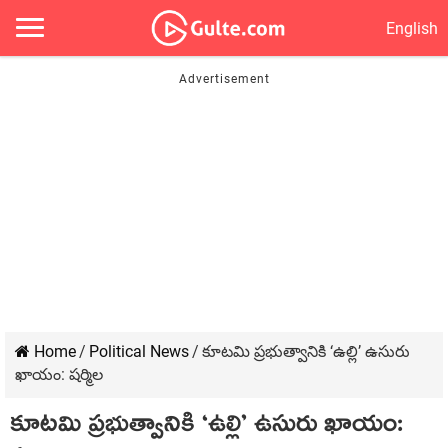
English
Home
/
Political News
/
కూట‌మి ప్ర‌భుత్వానికి ‘ఉల్లి’ ఉసురు
ఖాయం: ష‌ర్మిల‌
కూట‌మి ప్ర‌భుత్వానికి ‘ఉల్లి’ ఉసురు ఖాయం: