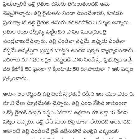
ప్ర‌భుత్వానికి ఉల్లి రైతుల ఉసురు త‌గులుతుంద‌ని ఆమె
చెప్పుకొచ్చారు. ఉల్లి రైతులను నిండా ముంచేశారని, కూటమి
ప్రభుత్వానికి ఉల్లి రైతుల ఉసురు తగలకపోద ని ష‌ర్మిల అన్నారు.
రైతుల కంట కన్నీళ్ళు పెట్టించిన పాపం ముఖ్యమంత్రి
చంద్రబాబుదేన‌న్నారు. ఉల్లి ఎండినా నష్టమే..ఇప్పుడు పండినా
నష్టమే అన్న‌ట్టుగా ప్ర‌స్తుత ప‌రిస్థితి ఉంద‌ని ష‌ర్మిల వ్యాఖ్యానించారు.
ఎకరాకు రూ.1.20 లక్షల పెట్టుబడి పోసి పండిస్తే.. ప్ర‌భుత్వం ఇచ్చే
ధర కిలోకి 50 పైసలా ? క్వింటాకు 50 రూపాయలా ? అని ష‌ర్మిల
ప్ర‌శ్నించారు.
ఆరుగాలం కష్టించి ఉల్లి పండిస్తే రైతుకి దక్కిన ఆదాయం ఎకరాకు
రూ.3 వేలు మాత్రమేనని చెప్పారు. ఉల్లి పంట వేసిన కారణంగా
ఒక్కో రైతుకి వచ్చిన నష్టం ఎకరాకు అక్షరాల రూ.లక్షా 15 వేలని
ష‌ర్మిల చెప్పారు. ఉల్లి చేసే మేలు తల్లి కూడా చేయదని అంటార‌ని,
అలాంటి ఉల్లి పండించే రైతే ఉరేసుకొనే పరిస్థితి వచ్చింద‌ని