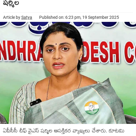
ష‌ర్మిల‌
Article by
Satya
Published on: 6:23 pm, 19 September 2025
ఏపీసీసీ చీఫ్ వైఎస్ ష‌ర్మిల ఆస‌క్తిక‌ర వ్యాఖ్య‌లు చేశారు. కూట‌మి