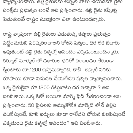
వ్యాఖ్యానించారు. ఉల్లి రైతులను అప్పుల పాలు చేయడమా రైతు
సంక్షేమ ప్రభుత్వం అంటే అని ప్ర‌శ్నించారు. ఉల్లి రైతు కన్నీళ్లు
పెడుతుంటే రాష్ట్రం సుభిక్షంగా ఎలా ఉంటుందన్నారు.
రాష్ట్ర వ్యాప్తంగా ఉల్లి రైతులు ప‌డుతున్న క‌ష్టాలు ప్ర‌భుత్వం
ప‌ట్టించుకుని ప‌రిష్క‌రించాల‌ని కోరిన ష‌ర్మిల‌.. ధర లేక బేజారు
అవుతుంటే ఉల్లి రైతు కళ్ళల్లో ఆనందం ఎక్కడుంటుందన్నారు.
కర్నూల్ మార్కెట్ లో దళారుల ధరతో సంబంధం లేకుండా
క్వింటాకు రూ.1200 ఇస్తామ‌న్నార‌ని, కానీ.. ఇప్ప‌టి వ‌ర‌కు
రూపాయి కూడా విడుద‌ల చేయ‌లేద‌ని షర్మిల వ్యాఖ్యానించారు.
ఒక్క రైతుకైనా రూ.1200 గిట్టుబాటు ధర ఇచ్చారా ? అని
నిల‌దీశారు. ఒక్క కిలో అయినా మార్క్ ఫెడ్ సేకరించిందా అని
ప్ర‌శ్నించారు. 50 పైసలకు అమ్ముకోలేక మార్కెట్ లోనే ఉల్లిని
వదిలేస్తుంటే, కూలి ఖర్చులు కూడా రాలేదని బోరున విలపిస్తుంటే
ఎక్కడుంది రైతు కళ్ళల్లో ఆనందం? అని నిల‌దీశారు.