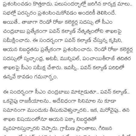
ప్ర‌శంసించడం కొత్త‌కాదు. ప‌లుసంద‌ర్భాల్లో జ‌రిగిన కార్య‌క్ర మాలు..
స‌భ‌ల్లో ప‌ర‌స్ప‌రం ప్ర‌శంసించుకోవ‌డం అంద‌రికీ తెలిసిందే.
అయితే.. తాజాగా రెండో రోజు క‌లెక్ట‌ర్ల స‌ద‌స్సు లో సీఎం
చంద్ర‌బాబు ప్ర‌త్యేకంగా ప‌వ‌న్ క‌ల్యాణ్ నేతృత్వంలోని శాఖ‌ల‌పై
స‌మీక్షించారు. ఈ సంద‌ర్భంగా ప‌వ‌న్ క‌ల్యాణ్ చేస్తున్న కృషిని,
ఆయ‌న నిబ‌ద్ధ‌త‌ను ప్ర‌త్యేకంగా ప్ర‌శంసించారు. రెండో రోజు కలెక్టర్ల
సదస్సులో స్వచ్ఛాంధ్ర, అటవీ, మున్సిపల్, పంచాయితీరాజ్ తదితర
శాఖలపై సీఎం సమీక్ష చేశారు. ఇవ‌న్నీ.. ప‌వ‌న్ క‌ల్యాణ్ ప‌రిధిలో
ఉన్న‌వే కావ‌డం గ‌మ‌నార్హం.
ఈ సంద‌ర్భంగా సీఎం చంద్రబాబు మాట్లాడుతూ.. ప‌వ‌న్ క‌ల్యాణ్‌..
ఒక‌వైపు రాజ‌కీయాల‌ను.. అదేవిధంగా సినిమాల ను కూడా
స‌మానంగా ముందుకు తీసుకువెళ్తున్నార‌ని.. ఇక‌, మ‌రోవైపు.. త‌న
శాఖ‌ల విష‌యంలోనూ ఆయ‌న ప‌క్కా నిబద్ధ‌త‌తో
వ్య‌వ‌హ‌రిస్తున్నార‌ని చెప్పారు. గ్రామీణ ప్రాంతాలు, గిరిజ‌న