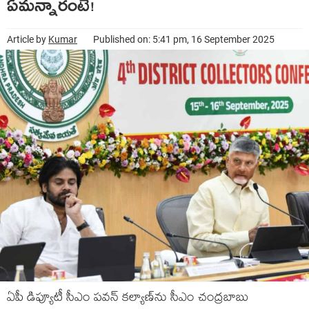
ఏమ‌న్నారంటే!
Article by
Kumar
Published on: 5:41 pm, 16 September 2025
ఏపీ డిప్యూటీ సీఎం ప‌వ‌న్ క‌ల్యాణ్‌ను సీఎం చంద్ర‌బాబు