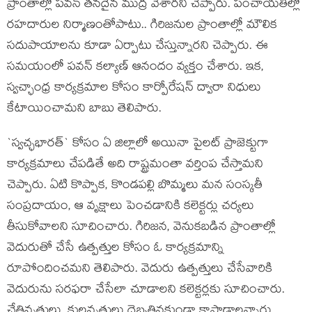
ప్రాంతాల్లో ప‌వ‌న్ త‌న‌దైన ముద్ర వేశార‌ని చెప్పారు. పంచాయ‌తీల్లో
ర‌హ‌దారుల నిర్మాణంతోపాటు.. గిరిజ‌నుల ప్రాంతాల్లో మౌలిక
స‌దుపాయాల‌ను కూడా ఏర్పాటు చేస్తున్నారని చెప్పారు. ఈ
స‌మ‌యంలో ప‌వ‌న్ క‌ల్యాణ్ ఆనందం వ్య‌క్తం చేశారు. ఇక,
స్వచ్ఛాంధ్ర కార్యక్రమాల కోసం కార్పోరేషన్ ద్వారా నిధులు
కేటాయించామ‌ని బాబు తెలిపారు.
`స్వచ్ఛభారత్` కోసం ఏ జిల్లాలో అయినా పైలట్ ప్రాజెక్టుగా
కార్యక్రమాలు చేపడితే అది రాష్ట్రమంతా వర్తింప చేస్తామ‌ని
చెప్పారు. ఏటి కొప్పాక, కొండపల్లి బొమ్మలు మన సంస్కతీ
సంప్రదాయం, ఆ వృక్షాలు పెంచడానికి కలెక్టర్లు చర్యలు
తీసుకోవాలని సూచించారు. గిరిజన, వెనుకబడిన ప్రాంతాల్లో
వెదురుతో చేసే ఉత్పత్తుల కోసం ఓ కార్యక్రమాన్ని
రూపోందించమ‌ని తెలిపారు. వెదురు ఉత్పత్తులు చేసేవారికి
వెదురును సరఫరా చేసేలా చూడాలని కలెక్టర్లకు సూచించారు.
చేతివృత్తులు, కులవృత్తులు దెబ్బతినకుండా కాపాడాల‌న్నారు.