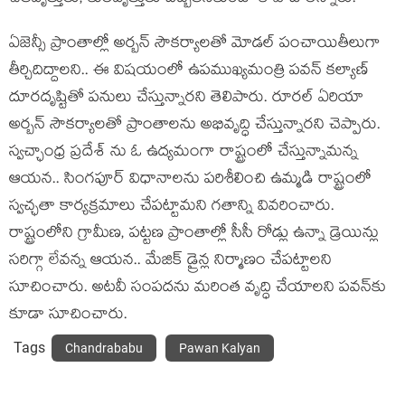
ఏజెన్సీ ప్రాంతాల్లో అర్బన్ సౌకర్యాలతో మోడల్ పంచాయితీలుగా
తీర్చిదిద్దాల‌ని.. ఈ విష‌యంలో ఉప‌ముఖ్య‌మంత్రి ప‌వ‌న్ క‌ల్యాణ్
దూరదృష్టితో ప‌నులు చేస్తున్నార‌ని తెలిపారు. రూరల్ ఏరియా
అర్బన్ సౌకర్యాలతో ప్రాంతాలను అభివృద్ధి చేస్తున్నార‌ని చెప్పారు.
స్వచ్ఛాంధ్ర ప్రదేశ్ ను ఓ ఉద్యమంగా రాష్ట్రంలో చేస్తున్నామ‌న్న
ఆయ‌న‌.. సింగపూర్ విధానాలను పరిశీలించి ఉమ్మడి రాష్ట్రంలో
స్వచ్ఛతా కార్యక్రమాలు చేపట్టామ‌ని గ‌తాన్ని వివ‌రించారు.
రాష్ట్రంలోని గ్రామీణ, పట్టణ ప్రాంతాల్లో సీసీ రోడ్లు ఉన్నా డ్రెయిన్లు
సరిగ్గా లేవన్న ఆయ‌న‌.. మేజిక్ డ్రైన్ల నిర్మాణం చేపట్టాలని
సూచించారు. అట‌వీ సంప‌ద‌ను మ‌రింత వృద్ధి చేయాల‌ని ప‌వ‌న్‌కు
కూడా సూచించారు.
Tags
Chandrababu
Pawan Kalyan