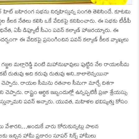
 హిట్ బహిరంగ సభను నిర్వహిస్తున్న సంగతి తెలిసిందే. కూటమి
టీల కీలక నేతలు కలిసి ఒకే వేదికపై కనిపించారు. ఈ సభకు టీడీపీ
ినేత, ఏపీ డిప్యూటీ సీఎం పవన్ కల్యాణ్ హాజరయ్యారు. ఈ
్భంగా ఈ వేదికపై ప్రసంగించిన పవన్ కల్యాణ్ కీలక వ్యాఖ్యలు
ు, గజ్జల మల్లారెడ్డి వంటి మహానుభావులు పుట్టిన నేల రాయలసీమ
టే రుతువు అది కరువు రుతువు అని..కాలాలెన్నయినా
ెప్పారు. రాయల సీమను రతనాల సీమగా మార్చే దిశగా
్పారు. రాష్ట్రం ఆర్థిక ఇబ్బందుల్లో ఉన్నప్పటికీ ప్రజా శ్రేయస్సు
ు చేస్తున్నామని పవన్ అన్నారు. యువత, మహిళల భవిష్యత్తు కోసం
ు వేశారని…అందుకే వారు కోరుకున్నట్లు పాలన
కు ఇచ్చిన హామీ ప్రకారం సూపర్‌ సిక్స్‌ హామీలు