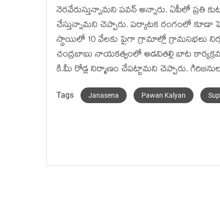
నెరవేరుస్తున్నామని పవన్ అన్నారు. ఏపీలో ప్రతి
చేస్తున్నామని చెప్పారు. పర్యాటక రంగంలో కూడా పెట
స్థాయిలో 10 వేలకు పైగా గ్రామాల్లో గ్రామసభలు 
చంద్రబాబు నాయకత్వంలో అడవితల్లి బాట కార్యక్
కి.మీ రోడ్ల నిర్మాణం చేపట్టామని చెప్పారు. గిరి
Tags
Janasena
Pawan Kalyan
Sup