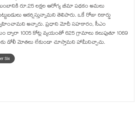
 కుటుంబానికి రూ.25 లక్షల ఆరోగ్య బీమా పథకం అమలు
్టుబడులు ఆకర్షిస్తున్నామని తెలిపారు. ఒకే రోజు రికార్డు
నిర్వహించామని అన్నారు. ప్రధాని మోదీ సహకారం, సీఎం
రమం ద్వారా 1005 కోట్ల వ్యయంతో 625 గ్రామాలు కలుపుతూ 1069
జనులకు డోలీ మోతలు లేకుండా చూస్తామని హామీనిచ్చాచు.
er Six