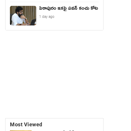
పిఠాపురం ఇకపై పవన్ కంచు కోట
1 day ago
Most Viewed