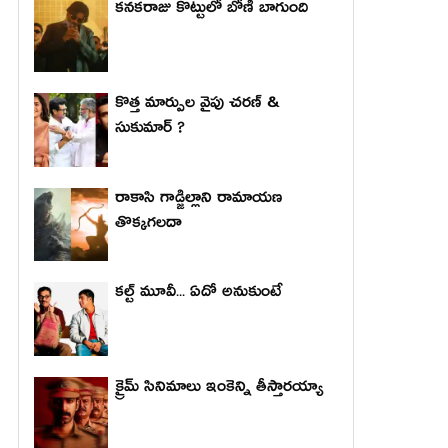
కనకరాజు కొట్టులో బోణీ బాగుంది
కొత్త మార్పుల వైపు చరణ్ &
సుకుమార్ ?
రాకాసి గాడ్జిల్లాని రామాయణ
తొక్కగలదా
కల్ట్ మూవీ... ఏదో అనుకుంటే
క్రైమ్ సినిమాలు ఇంకెన్ని తీస్తారయ్యా