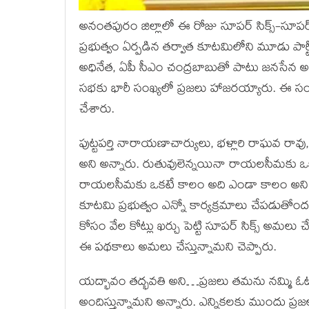
అనంతపురం జిల్లాలో ఈ రోజు సూపర్ సిక్స్-సూపర్
ప్రభుత్వం ఏర్పడిన తర్వాత కూటమిలోని మూడు పార్
అధినేత, ఏపీ సీఎం చంద్రబాబుతో పాటు జనసేన అధ
సభకు భారీ సంఖ్యలో ప్రజలు హాజరయ్యారు. ఈ సందర
చేశారు.
పుట్టపర్తి నారాయణాచార్యులు, భళ్లారి రాఘవ రావ
అని అన్నారు. రుతువులెన్నయినా రాయలసీమకు ఒక
రాయలసీమకు ఒకటే కాలం అది ఎండా కాలం అని చ
కూటమి ప్రభుత్వం ఎన్నో కార్యక్రమాలు చేపడుతోందని చెప
కోసం వేల కోట్లు ఖర్చు పెట్టి సూపర్ సిక్స్ అమల
ఈ పథకాలు అమలు చేస్తున్నామని చెప్పారు.
యద్భావం తద్భవతి అని…ప్రజలు తమను నమ్మి ఓట
అందిస్తున్నామని అన్నారు. ఎన్నికలకు ముందు ప్రజల