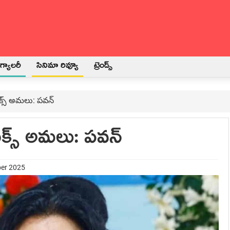
్యాలరీ
సినిమా రివ్యూ
ట్రెండ్స్
క్స్ అమలు: పవన్
ిక్స్ అమలు: పవన్
ber 2025