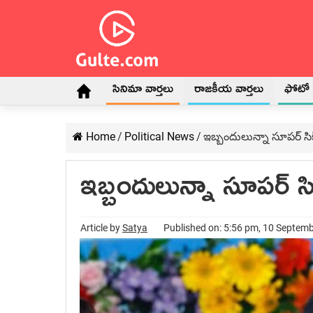
సినిమా వార్తలు
రాజకీయ వార్తలు
ఫోటో గ
Home
/
Political News
/
ఇబ్బందులున్నా సూపర్ సి
ఇబ్బందులున్నా సూపర్ స
Article by
Satya
Published on: 5:56 pm, 10 Septem