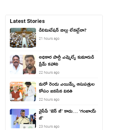
Latest Stories
డీలిమిటేషన్ బిల్లు లేన‌ట్టేనా?
21 hours ago
అధికార పార్టీ ఎమ్మెల్యే కుమారుడి
ప్రేమ్ కహాని
22 hours ago
మరో రెండు ఎయిమ్స్ ఆసుపత్రుల
కోసం జనసేన వినతి
22 hours ago
వైసీపీ ‘జెన్ జీ’ కాదు… ‘గంజాయ్
జీ’
23 hours ago