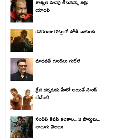
శాశ్వత సెలవు తీసుకున్న బిక్షు
యాదవ్
కనకరాజు కొట్టులో బోణీ బాగుంది
మాధ‌వ‌న్ గుండెలు గుబేల్‌
క్రేజీ దర్శకుడు హీరో అయితే సౌండ్
లేదేంటి
సందీప్ కిషన్ కరికాల... 2 పార్టులు...
నాలుగు నెలలు!