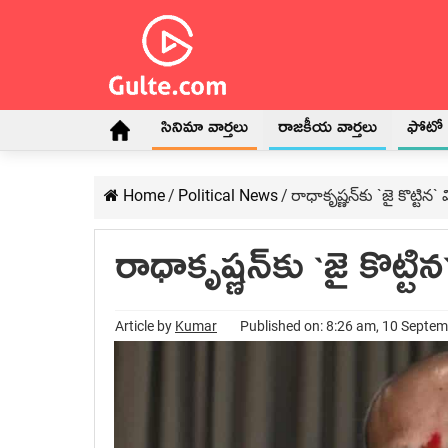
సినిమా వార్తలు
రాజకీయ వార్తలు
ఫోటో గ
Home
/
Political News
/
రాధాకృష్ణ‌న్‌కు `జై కొట్టి
రాధాకృష్ణ‌న్‌కు `జై కొట్
Article by
Kumar
Published on: 8:26 am, 10 Septe