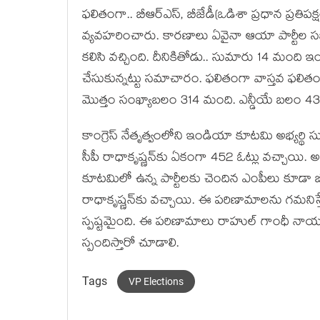
ఫ‌లితంగా.. బీఆర్ఎస్‌, బీజేడీ(ఒడిశా ప్ర‌ధాన ప్ర‌తిప
వ్య‌వ‌హ‌రించారు. కార‌ణాలు ఏవైనా ఆయా పార్టీల స
క‌లిసి వ‌చ్చింది. దీనికితోడు.. సుమారు 14 మంది 
చేసుకున్న‌ట్టు స‌మాచారం. ఫ‌లితంగా వాస్త‌వ ఫ‌ల
మొత్తం సంఖ్యాబ‌లం 314 మంది. ఎన్డీయే బ‌లం 438
కాంగ్రెస్ నేతృత్వంలోని ఇండియా కూట‌మి అభ్య‌ర్థి సుద‌
సీపీ రాధాకృష్ణ‌న్‌కు ఏకంగా 452 ఓట్లు వ‌చ్చాయి. అ
కూట‌మిలో ఉన్న పార్టీల‌కు చెందిన ఎంపీలు కూడా బీజ
రాధాకృష్ణ‌న్‌కు వ‌చ్చాయి. ఈ ప‌రిణామాల‌ను గ‌మ‌నిస్
స్ప‌ష్ట‌మైంది. ఈ ప‌రిణామాలు రాహుల్ గాంధీ నాయ‌క
స్పందిస్తారో చూడాలి.
Tags
VP Elections