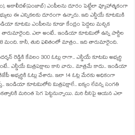
క్షం), అకాలీద‌ళ్‌(పంజాబ్‌) ఎంపీల‌ను దూరం పెట్టేలా వ్యూహాత్మ‌కంగా
‌భ్యులు ఈ ఎన్నిక‌ల‌కు దూరంగా ఉన్నారు. ఇది ఎన్డీయే కూట‌మికి
ఇండియా కూట‌మి ఎంపీల‌ను కూడా కేంద్రం పెద్ద‌లు మ‌చ్చిక
ితం తారుమారైంది. ఎలా అంటే.. ఇండియా కూట‌మిలో ఉన్న పార్టీల
 మంది. కానీ, తుది ఫ‌లితంలో మాత్రం.. ఇది తారుమారైంది.
ర్శ‌న్ రెడ్డికి కేవ‌లం 300 ఓట్లు రాగా.. ఎన్డీయే కూట‌మి అభ్య‌ర్థి
ంటే.. ఎన్డీయే మిత్ర‌ప‌క్షాలు కాని వారు.. మాత్ర‌మే కాదు.. ఇండియా
ేపీ అభ్య‌ర్థికి ఓట్లు వేశారు. ఇలా 14 ఓట్ల మేర‌కు అధికంగా
తే.. ఇండియా కూట‌మిలోని మిత్ర‌ప‌క్షాలే.. ఐక్యం లేవ‌న్న సంగ‌తి
‌త్వానికి మ‌రింత సెగ పెట్ట‌నున్నాయి. మ‌రి దీనిపై ఆయ‌న ఎలా