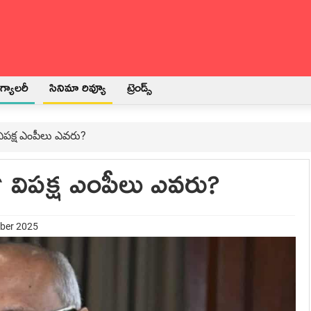
్యాలరీ
సినిమా రివ్యూ
ట్రెండ్స్
న` విపక్ష ఎంపీలు ఎవరు?
టిన` విపక్ష ఎంపీలు ఎవరు?
mber 2025