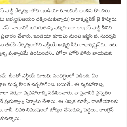
ంగ్రెస్ పార్టీ నేతృత్వంలోని ఇండియా కూట‌మికి చెందిన కొంద‌రు
భ్య‌ర్థి(విజ‌యం ద‌క్కించుకున్నారు) రాధాకృష్ణ‌న్‌కే జై కొట్టారు.
ఎస్` వాదానికి జ‌రుగుతున్న ఎన్నిక‌లుగా కాంగ్రెస్ పార్టీ దీనిని
 ప్ర‌చారం చేశారు. ఇండియా కూట‌మి నుంచి జ‌స్టిస్ బీ. సుద‌ర్శ‌న్
బీజేపీ నేతృత్వంలోని ఎన్డీయే అభ్య‌ర్థి సీపీ రాధాకృష్ణ‌న్‌కు.. ఇటు
మ‌ధ్య స్వ‌ల్ప వ్య‌త్యాస‌మే ఉంటుంద‌ని.. హోరా హోరీ పోరు ఖాయ‌మ‌ని
త‌వ‌మే. దీంతో ఎన్డీయే కూట‌మి సందిగ్ధంలో ప‌డింది. ఏం
ాల మ‌ధ్య కొంత చ‌ర్చ‌సాగింది. అయితే.. ఈ వ్య‌వ‌హారాన్ని
లా చ‌క్క‌గా వ్య‌వ‌హారాన్ని న‌డిపించారు. వాస్త‌వానికి ప్ర‌స్తుతం
నే ప్ర‌భుత్వాన్ని ఏర్పాటు చేశారు. ఈ ఎన్నిక చూస్తే.. రాజ‌కీయాల‌కు
నీ, చివ‌రి నిముషంలో జోక్యం చేసుకున్న పెద్ద‌లు.. కాంగ్రెస్
ువ‌చ్చారు.