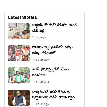
Latest Stories
జార్ఖండ్ లో మరో సోనమ్ వాంగ్
చుక్ దీక్ష
1 hour ago
పోలీసు దెబ్బ: వైసీపీలో `ర‌ప్పా-
ర‌ప్పా` పోయిందే
17 hours ago
జ‌గ‌న్ భద్రతపై వైసీపీ నేతల
ఆందోళన
18 hours ago
రాజ్యసభలో జగన్ కేసులను
ప్రస్తావించిన టీడీపీ యువ రక్తం
19 hours ago