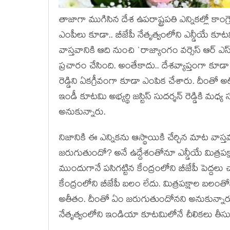
తాజాగా ముగిసిన దేశ ఉప‌రాష్ట్ర‌ప‌తి ఎన్నిక‌ల్లో కా
ఎంపీలు కూడా.. బీజేపీ నేతృత్వంలోని ఎన్డీయే కూట‌మి అ
వాస్త‌వానికి ఆది నుంచి `రాజ్యాంగం వ‌ర్సెస్ ఆర్ ఎస్ 
ప్ర‌చారం చేసింది. అంతేకాదు.. దేశ‌వ్యాప్తంగా కూడా
రెడ్డిని ఏక‌గ్రీవంగా కూడా ఎంపిక చేశారు. దీంతో అటు 
ఇండీ కూట‌మి అభ్య‌ర్థి జ‌స్టిస్ సుద‌ర్శ‌న్ రెడ్డికి 
అనుకున్నారు.
నిజానికి ఈ ఎన్నిక‌ను ఆస్థాయికి చేర్చిన మాట వాస్
జ‌రుగుతుందో? అనే ఉద్దేశంతోనూ ఎన్డీయే మిత్ర‌ప‌క్ష
ముందుగానే ప‌సిగ‌ట్టిన కేంద్రంలోని బీజేపీ పెద్ద‌లు చా
కేంద్రంలోని బీజేపీ బ‌లం లేదు. మిత్ర‌ప‌క్షాల బ‌లంతో
అతీతం. దీంతో ఏం జ‌రుగుతుందోన‌ని అనుకున్నారు. కా
నేతృత్వంలోని ఇండియా కూట‌మిలోనే చీలిక‌లు తీసుక