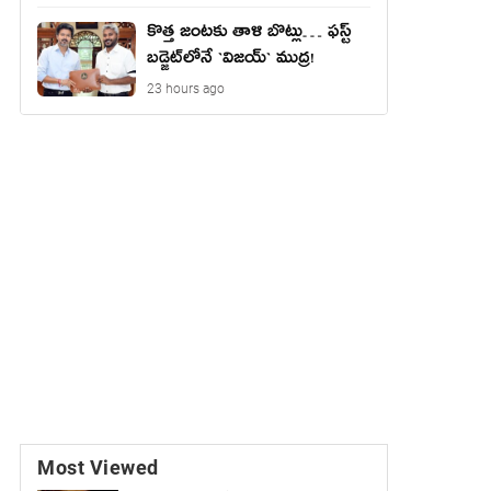
కొత్త జంట‌కు తాళి బొట్లు… ఫ‌స్ట్
బ‌డ్జెట్‌లోనే `విజ‌య్` ముద్ర‌!
23 hours ago
Most Viewed