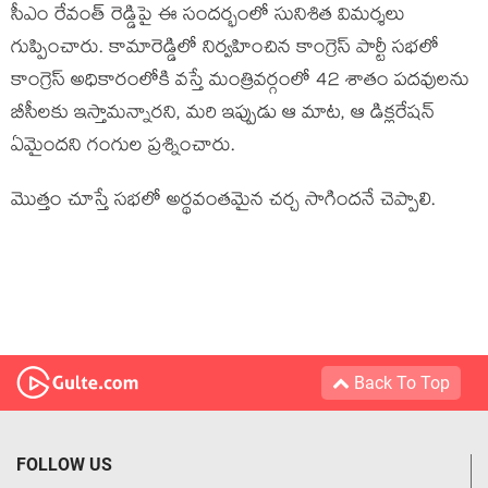
సీఎం రేవంత్ రెడ్డిపై ఈ సందర్భంలో సునిశిత విమర్శలు
గుప్పించారు. కామారెడ్డిలో నిర్వహించిన కాంగ్రెస్ పార్టీ సభలో
కాంగ్రెస్ అధికారంలోకి వస్తే మంత్రివర్గంలో 42 శాతం పదవులను
బీసీలకు ఇస్తామన్నారని, మరి ఇప్పుడు ఆ మాట, ఆ డిక్లరేషన్
ఏమైందని గంగుల ప్రశ్నించారు.
మొత్తం చూస్తే సభలో అర్థవంతమైన చర్చ సాగిందనే చెప్పాలి.
Back To Top
FOLLOW US