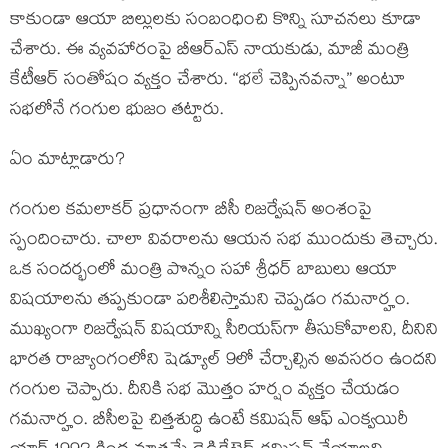
కాకుండా ఆయా బిల్లులకు సంబంధించి కొన్ని సూచనలు కూడా
చేశారు. ఈ వ్యవహారంపై బీఆర్‌ఎస్ నాయకుడు, మాజీ మంత్రి
కేటీఆర్ సంతోషం వ్యక్తం చేశారు. “భలే చెప్పినవన్నా” అంటూ
సభలోనే గంగుల భుజం తట్టారు.
ఏం మాట్లాడారు?
గంగుల కమలాకర్ ప్రధానంగా బీసీ రిజర్వేషన్ అంశంపై
స్పందించారు. చాలా వివరాలను ఆయన సభ ముందుకు తెచ్చారు.
ఒక సందర్భంలో మంత్రి పొన్నం సహా శ్రీధర్ బాబులు ఆయా
విషయాలను తప్పకుండా పరిశీలిస్తామని చెప్పడం గమనార్హం.
ముఖ్యంగా రిజర్వేషన్ విషయాన్ని సీరియస్‌గా తీసుకోవాలని, దీనిని
భారత రాజ్యాంగంలోని షెడ్యూల్ 9లో చేర్చాల్సిన అవసరం ఉందని
గంగుల చెప్పారు. దీనికి సభ మొత్తం హర్షం వ్యక్తం చేయడం
గమనార్హం. బీసీలపై చిత్తశుద్ధి ఉంటే కమిషన్ ఆఫ్ ఎంక్వయిరీ