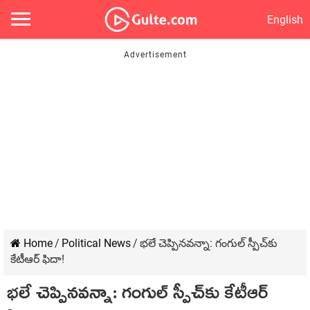
English
Home
/
Political News
/
భలే చెప్పినవన్నా: గంగుల్ స్పీచ్‌కు
కేటీఆర్ ఫిదా!
భలే చెప్పినవన్నా: గంగుల్ స్పీచ్‌కు కేటీఆర్