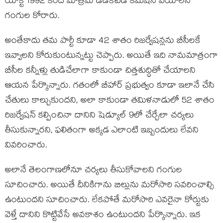
యాక్ట్ 1992 కింద మాత్రమే డెడికేటెడ్ కమిషన్ వేయాలని
గంగుల కోరారు.
అంతేకాదు తమ పార్టీ కూడా 42 శాతం రిజర్వేషన్లను బీసీలకే
ఇవ్వాలని కోరుకుంటున్నట్టు చెప్పారు. అయితే ఇది నామమాత్రంగా
బీసీల కన్నీళ్లు తుడిచేలాగా కాకుండా చిత్తశుద్ధితో చేయాలని
ఆయన పేర్కొన్నారు. గతంలో బీహార్ ప్రభుత్వం కూడా ఇలానే చేసి
చేతులు కాల్చుకుందని, అలా కాకుండా తమిళనాడులో 52 శాతం
రిజర్వేషన్ కల్పించినా దానిని షెడ్యూల్ 9లో చేర్చేలా చర్యలు
తీసుకున్నారని, ఫలితంగా అక్కడ ఎలాంటి ఇబ్బందులు లేవని
వివరించారు.
అలానే తెలంగాణలోనూ చర్యలు తీసుకోవాలని గంగుల
సూచించారు. అయితే దీనికిగాను బిల్లును మరోసారి సవరించాల్సి
ఉంటుందని సూచించారు. లేకపోతే మరోసారి ఎవరైనా కోర్టుకు
వెళ్తే దానిని కొట్టివేసే అవకాశం ఉంటుందని పేర్కొన్నారు. ఇక