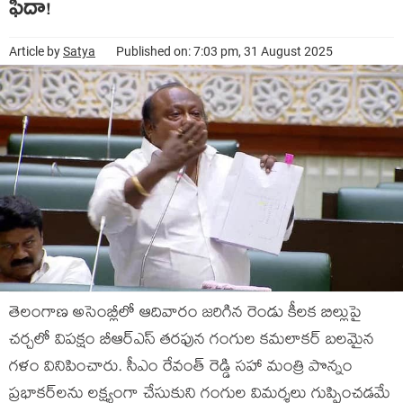
ఫిదా!
Article by
Satya
Published on: 7:03 pm, 31 August 2025
తెలంగాణ అసెంబ్లీలో ఆదివారం జరిగిన రెండు కీలక బిల్లుపై
చర్చలో విపక్షం బీఆర్‌ఎస్ తరఫున గంగుల కమలాకర్ బలమైన
గళం వినిపించారు. సీఎం రేవంత్ రెడ్డి సహా మంత్రి పొన్నం
ప్రభాకర్‌లను లక్ష్యంగా చేసుకుని గంగుల విమర్శలు గుప్పించడమే