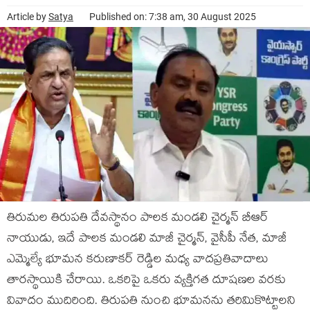
Article by
Satya
Published on: 7:38 am, 30 August 2025
తిరుమల తిరుపతి దేవస్థానం పాలక మండలి చైర్మన్ బీఆర్
నాయుడు, ఇదే పాలక మండలి మాజీ చైర్మన్, వైసీపీ నేత, మాజీ
ఎమ్మెల్యే భూమన కరుణాకర్ రెడ్డిల మధ్య వాదప్రతివాదాలు
తారస్థాయికి చేరాయి. ఒకరిపై ఒకరు వ్యక్తిగత దూషణల వరకు
వివాదం ముదిరింది. తిరుపతి నుంచి భూమనను తరిమికొట్టాలని