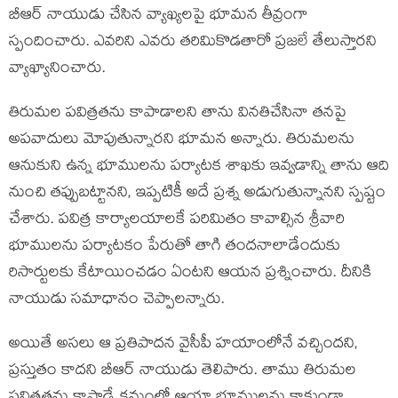
బీఆర్ నాయుడు చేసిన వ్యాఖ్యలపై భూమన తీవ్రంగా
స్పందించారు. ఎవ‌రిని ఎవరు తరిమికొడతారో ప్రజలే తేలుస్తారని
వ్యాఖ్యానించారు.
తిరుమల పవిత్రతను కాపాడాలని తాను వినతిచేసినా తనపై
అపవాదులు మోపుతున్నారని భూమన అన్నారు. తిరుమలను
ఆనుకుని ఉన్న భూములను పర్యాటక శాఖకు ఇవ్వడాన్ని తాను ఆది
నుంచి తప్పుబట్టానని, ఇప్పటికీ అదే ప్రశ్న అడుగుతున్నానని స్పష్టం
చేశారు. పవిత్ర కార్యాలయాలకే పరిమితం కావాల్సిన శ్రీవారి
భూములను పర్యాటకం పేరుతో తాగి తందనాలాడేందుకు
రిసార్టులకు కేటాయించడం ఏంటని ఆయన ప్రశ్నించారు. దీనికి
నాయుడు సమాధానం చెప్పాలన్నారు.
అయితే అసలు ఆ ప్రతిపాదన వైసీపీ హయాంలోనే వచ్చిందని,
ప్రస్తుతం కాదని బీఆర్ నాయుడు తెలిపారు. తాము తిరుమల