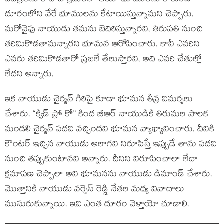
పవిత్రతను కాపాడే క్రమంలో ఆయా భూములను కాకుండా
దూరంలోని వేరే భూములను కేటాయిస్తున్నామని చెప్పారు.
మరోవైపు నాయుడు తమను బెదిరిస్తున్నారని, తిరుపతి నుంచి
తరిమికొడతామన్నారని భూమన ఆరోపించారు. కానీ ఎవ‌రిని
ఎవరు తరిమికొడతారో ప్రజలే తేలుస్తారని, అది ఎవరి చేతుల్లో
లేదని అన్నారు.
ఇక నాయుడు చైర్మన్ గిరిపై కూడా భూమన తీవ్ర విమర్శలు
చేశారు. “క్విడ్ ప్రో కో” కింద బీఆర్ నాయుడికి తిరుమల పాలక
మండలి చైర్మన్ పదవి వచ్చిందని భూమన వ్యాఖ్యానించారు. దీనికి
కౌంటర్ ఇచ్చిన నాయుడు అలాగని నిరూపిస్తే ఇప్పుడే తాను పదవి
నుంచి తప్పుకుంటానని అన్నారు. దీనిని నిరూపించాలా లేదా
క్షమాపణ చెప్పాలా అని భూమనను నాయుడు డిమాండ్ చేశారు.
మొత్తానికి నాయుడు వర్సెస్ రెడ్డి నేతల మధ్య వివాదాలు
ముసురుకున్నాయి. ఇవి ఎంత దూరం వెళ్తాయో చూడాలి.