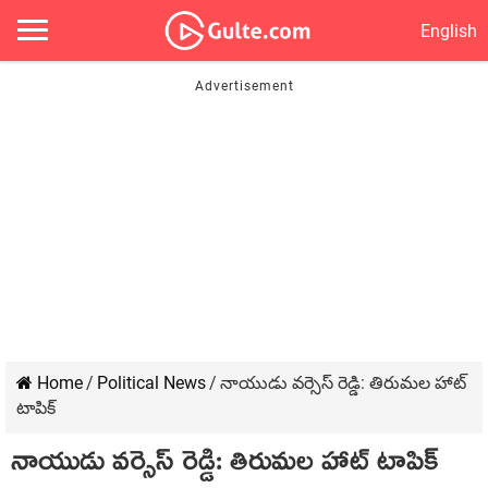
English
Home
/
Political News
/
నాయుడు వర్సెస్ రెడ్డి: తిరుమల హాట్
టాపిక్
నాయుడు వర్సెస్ రెడ్డి: తిరుమల హాట్ టాపిక్