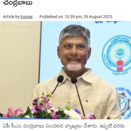
చంద్ర‌బాబు
Article by
Kumar
Published on: 10:39 pm, 29 August 2025
ఏపీ సీఎం చంద్ర‌బాబు సంచ‌ల‌న వ్యాఖ్య‌లు చేశారు. ఇప్ప‌టి వ‌ర‌కు