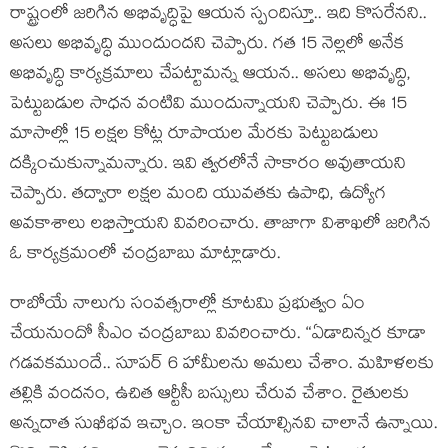
రాష్ట్రంలో జ‌రిగిన అభివృద్ధిపై ఆయ‌న స్పందిస్తూ.. ఇది కొసరేన‌ని..
అస‌లు అభివృద్ధి ముందుంద‌ని చెప్పారు. గ‌త 15 నెల్లలో అనేక
అభివృద్ధి కార్య‌క్ర‌మాలు చేప‌ట్టామ‌న్న ఆయ‌న‌.. అస‌లు అభివృద్ధి,
పెట్టుబ‌డుల సాధ‌న వంటివి ముందున్నాయ‌ని చెప్పారు. ఈ 15
మాసాల్లో 15 ల‌క్ష‌ల కోట్ల రూపాయ‌ల మేర‌కు పెట్టుబ‌డులు
ద‌క్కించుకున్నామ‌న్నారు. ఇవి త్వ‌ర‌లోనే సాకారం అవుతాయ‌ని
చెప్పారు. త‌ద్వారా ల‌క్ష‌ల మంది యువ‌త‌కు ఉపాధి, ఉద్యోగ
అవ‌కాశాలు ల‌భిస్తాయ‌ని వివ‌రించారు. తాజాగా విశాఖ‌లో జ‌రిగిన
ఓ కార్య‌క్ర‌మంలో చంద్ర‌బాబు మాట్లాడారు.
రాబోయే నాలుగు సంవ‌త్స‌రాల్లో కూట‌మి ప్ర‌భుత్వం ఏం
చేయ‌నుందో సీఎం చంద్ర‌బాబు వివ‌రించారు. “ఏడాదిన్న‌ర కూడా
గ‌డ‌వ‌క‌ముందే.. సూప‌ర్ 6 హామీల‌ను అమ‌లు చేశాం. మ‌హిళ‌ల‌కు
త‌ల్లికి వంద‌నం, ఉచిత ఆర్టీసీ బ‌స్సులు చేరువ చేశాం. రైతుల‌కు
అన్న‌దాత సుఖీభ‌వ ఇచ్చాం. ఇంకా చేయాల్సిన‌వి చాలానే ఉన్నాయి.