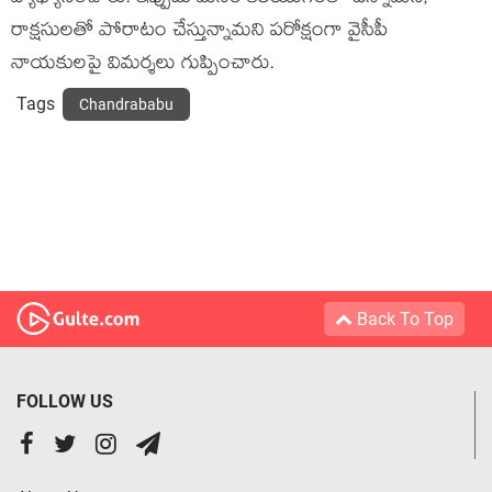
రాక్ష‌సుల‌తో పోరాటం చేస్తున్నామ‌ని ప‌రోక్షంగా వైసీపీ
నాయ‌కుల‌పై విమ‌ర్శ‌లు గుప్పించారు.
Tags
Chandrababu
Back To Top
FOLLOW US