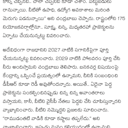
కొన్ని చెప్పిన‌వి.. చాలా చెప్ప‌నివి కూడా చేశాం. పెట్టుబ‌డులు
రానున్నాయి. వీటితో ఉపాధి, ఉద్యోగ అవ‌కాశాలు మ‌రింత
మెరుగు ప‌డ‌నున్నాయి“ అని చంద్ర‌బాబు చెప్పారు. రాష్ట్రంలోని 175
నియోజ‌క‌వ‌ర్గాల్లోనూ.. సూక్ష్మ‌, చిన్న‌, మ‌ధ్య‌త‌ర‌హా ప్రాజెక్టుల‌ను
ఏర్పాటు చేయ‌నున్న‌ట్టు వివ‌రించారు.
అదేవిధంగా రాజ‌ధానిని 2027 నాటికి స‌గానికిపైగా పూర్తి
చేయ‌నున్నట్టు వివ‌రించారు. 2029 నాటికి పోల‌వ‌రం పూర్తి చేసి
నీరు అందిస్తామ‌ని చంద్ర‌బాబు తెలిపారు. బ‌న‌క‌చ‌ర్ల విష‌యంపై
కేంద్రాన్ని ఒప్పించే ప్ర‌య‌త్నంలో ఉన్నామ‌ని, దీనికి సంబంధించి
డీపీఆర్ కూడా రెడీ అవుతోంద‌న్నారు. అయితే.. ఏదైనా పెద్ద
ప్రాజెక్టును సంక‌ల్పించిన‌ప్పుడు చిన్న చిన్న అవాంత‌రాలు
వ‌స్తాయ‌ని, కానీ, వీటిని వైసీపీ నేత‌లు పెద్ద‌వి చేసి చూపిస్తున్నార‌ని
వ్యాఖ్యానించారు. వీటిని న‌మ్మొద్ద‌ని ప్ర‌జ‌ల‌కు సూచించారు.
“రాముడంత‌టి వాడికి కూడా క‌ష్టాలు త‌ప్ప‌లేదు.“ అని
వ్యాఖ్యానించారు. ఇప్పుడు మ‌నం క‌లియుగంలో ఉన్నామ‌ని,