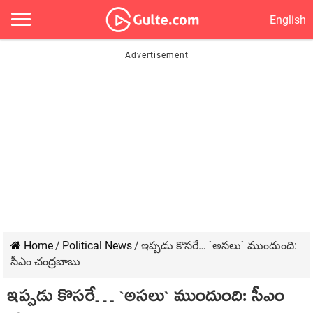
English
Home
/
Political News
/
ఇప్ప‌డు కొస‌రే… `అస‌లు` ముందుంది:
సీఎం చంద్ర‌బాబు
ఇప్ప‌డు కొస‌రే… `అస‌లు` ముందుంది: సీఎం