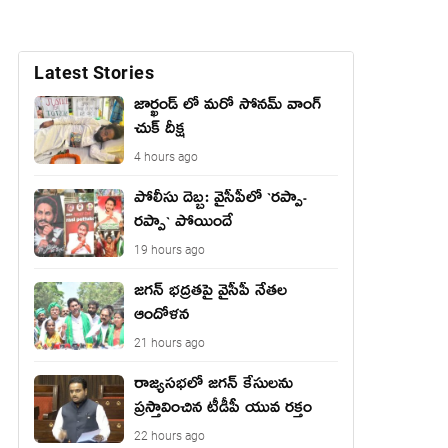
Latest Stories
జార్ఖండ్ లో మరో సోనమ్ వాంగ్
చుక్ దీక్ష
4 hours ago
పోలీసు దెబ్బ: వైసీపీలో `ర‌ప్పా-
ర‌ప్పా` పోయిందే
19 hours ago
జ‌గ‌న్ భద్రతపై వైసీపీ నేతల
ఆందోళన
21 hours ago
రాజ్యసభలో జగన్ కేసులను
ప్రస్తావించిన టీడీపీ యువ రక్తం
22 hours ago