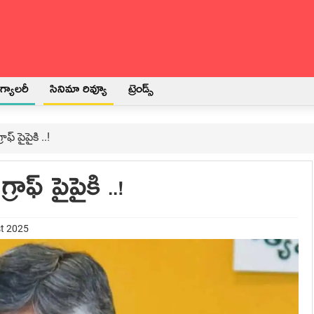
్యాలరీ
సినిమా రివ్యూ
ట్రెండ్స్
ఫ్ పైపైకి ..!
ాఫ్ పైపైకి ..!
st 2025