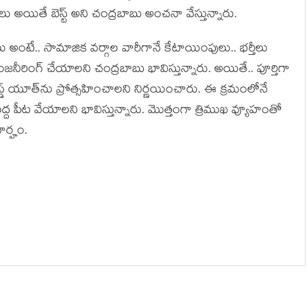
యితే బెస్ట్ అని చంద్ర‌బాబు అంచ‌నా వేస్తున్నారు.
లు అంటే.. సామాజిక వ‌ర్గాల వారీగానే కేటాయింపులు.. భ‌ర్తీలు
నీరింగ్ చేయాల‌ని చంద్ర‌బాబు భావిస్తున్నారు. అయితే.. పూర్తిగా
స్డ్ యూత్‌ను ప్రోత్స‌హించాల‌ని నిర్ణ‌యించారు. ఈ క్ర‌మంలోనే
 పెద్ద పీట వేయాల‌ని భావిస్తున్నారు. మొత్తంగా త్రిముఖ వ్యూహంతో
ార్హం.