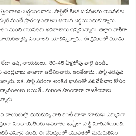
్పించాల‌ని నిర్ణ‌యించారు. పార్టీలో కీల‌క ప‌ద‌వులను యువ‌త‌కు
ని ఇప్ప‌టి నుంచే ప్రారంభించాల‌ని ఆయ‌న నిర్ణ‌యించుకున్నారు.
0 శాతం మంది యువ‌త‌కు అవ‌కాశాలు ఇవ్వ‌నున్నారు. జిల్లాల వారీగా
 నాయ‌క‌త్వాన్ని పెంచాల‌ని యోచిస్తున్నారు. ఈ క్ర‌మంలో మూడు
ు, లేదా ఉన్న నాయ‌కులు.. 30-45 ఏళ్లలోపు వారై ఉండి..
చంద్ర‌బాబు తాజాగా ఆదేశించారు. అంతేకాదు.. పార్టీ త‌ర‌ఫున
న్నారు. ఇక‌, పార్టీ ప‌రంగా అంకిత భావంతో ప‌నిచేసేవారి కోసం
్థాయి విద్యావంతులు అయితే.. మ‌రింత హుందాగా రాజ‌కీయాలు
్నారు.
 యువ నాయ‌కుల్లో చురుకున్న వారి కంటే కూడా దూకుడు ఎక్కువ‌గా
ు కేంద్రంగా పంచాయ‌తీల‌కు అవ‌కాశం ఇచ్చేలా పార్టీ మారిపోయింది.
మీదికి వ‌స్తూనే ఉంది. ఈ నేప‌థ్యంలో యువ‌త‌లో చురుకుత‌నం