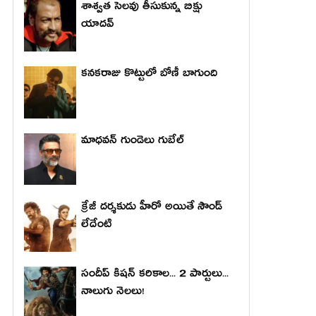
శాశ్వత సెలవు తీసుకున్న బిక్షు
యాదవ్
కనకరాజు కొట్టులో బోణీ బాగుంది
మాధ‌వ‌న్ గుండెలు గుబేల్‌
క్రేజీ దర్శకుడు హీరో అయితే సౌండ్
లేదేంటి
సందీప్ కిషన్ కరికాల... 2 పార్టులు...
నాలుగు నెలలు!