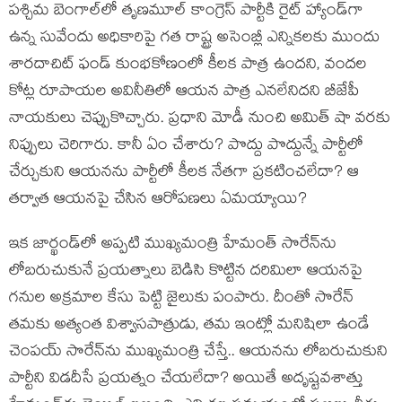
పశ్చిమ బెంగాల్‌లో తృణమూల్ కాంగ్రెస్ పార్టీకి రైట్ హ్యాండ్‌గా
ఉన్న సువేందు అధికారిపై గత రాష్ట్ర అసెంబ్లీ ఎన్నికలకు ముందు
శారదాచిట్ ఫండ్ కుంభకోణంలో కీలక పాత్ర ఉందని, వందల
కోట్ల రూపాయల అవినీతిలో ఆయన పాత్ర ఎనలేనిదని బీజేపీ
నాయకులు చెప్పుకొచ్చారు. ప్రధాని మోడీ నుంచి అమిత్ షా వరకు
నిప్పులు చెరిగారు. కానీ ఏం చేశారు? పొద్దు పొద్దున్నే పార్టీలో
చేర్చుకుని ఆయనను పార్టీలో కీలక నేతగా ప్రకటించలేదా? ఆ
తర్వాత ఆయనపై చేసిన ఆరోపణలు ఏమయ్యాయి?
ఇక జార్ఖండ్‌లో అప్పటి ముఖ్యమంత్రి హేమంత్ సొరేన్‌ను
లోబరుచుకునే ప్రయత్నాలు బెడిసి కొట్టిన దరిమిలా ఆయనపై
గనుల అక్రమాల కేసు పెట్టి జైలుకు పంపారు. దీంతో సొరేన్
తమకు అత్యంత విశ్వాసపాత్రుడు, తమ ఇంట్లో మనిషిలా ఉండే
చెంపయ్ సొరేన్‌ను ముఖ్యమంత్రి చేస్తే.. ఆయనను లోబరుచుకుని
పార్టీని విడదీసే ప్రయత్నం చేయలేదా? అయితే అదృష్టవశాత్తు