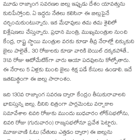
మూడు రాజ్యాంగ సవరణల బిల్లు ఇప్పుడు దేశం యావత్తును
కుదిపేస్తోంది. ఏ ఇద్దరు నేతలు కలిసినా ఈ బిల్లుపైనే
చర్చించుకుంటున్నారు. ఇక మేధావులు తమ తమ శైలిలో
విశ్లేషణలు చేస్తున్నారు. ప్రధాన మంత్రి, ముఖ్యమంత్రుల నుంచి
కేంద్ర, రాష్ట్ర స్థాయి మంత్రుల వరకు కూడా తీవ్ర నేరాల్లో చిక్కుకుని
జైలు పాలైతే.. 30 రోజులకు కూడా వారికి బెయిల్ దక్కకపోతే..
31వ రోజు ఆటోమేటిక్‌గా వారు ఆయా పదవులను కోల్పోతారు.
ఈ నేరాలు 5 ఏళ్లకు మించి జైలు శిక్ష పడే కేసులు ఉండాలి. ఇదే
ఇతమిత్థంగా ఈ బిల్లు సారాంశం.
ఇది 130వ రాజ్యాంగ సవరణ ద్వారా కేంద్రం తీసుకురావాలని
భావిస్తున్న బిల్లు. దీనిని చిత్రంగా పార్లమెంటు వర్షాకాల
సమావేశాల చివరి రోజుకు ముందు బుధవారం లోక్‌సభలోను,
చివరి రోజు (గురువారం) రాజ్యసభలోనూ ప్రవేశ పెట్టారు.
మూజువాణి ఓటు (చేతులు ఎత్తడం ద్వారా) ఈ బిల్లును