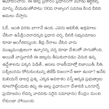
ఆమోదించారు. ఈ బిల్లు ప్రకారం ప్రధానంగా మూడు ఆర్టికల్స్
మార్పు చేయడంతోపాటు 130వ రాజ్యాంగ సవరణ కింద దీనిని
అమలు చేస్తారు.
ఓకే.. ఇంత వరకు బాగానే ఉంది. ఎవరు అవినీతి, అక్రమాలు
చేసినా ఉపేక్షించరాదన్నది ప్రధాన చర్చ. దీనికి సభ్యసమాజం
కూడా అంగీకరిస్తుంది. తీవ్ర నేరాలు చేసిన వారు
ముఖ్యమంత్రులుగా ఉన్నారన్న చర్చ కూడా దేశంలో సాగుతోంది.
అయితే వాస్తవానికి ఈ బిల్లును తీసుకురావడం వెనుక ఉన్న
ఉద్దేశాలను పక్కన పెడితే.. అసలు రాజకీయాల్లో నిజాయితీ, నీతి,
సచ్చీలురను కోరుకుంటున్న బీజేపీ నిజంగానే అలా ఉందా? అనేది
మిలియన్ డాలర్ల ప్రశ్న. ఎక్కడ అవకాశం వస్తే అక్కడ ప్రభుత్వాలు
కూలగొట్టేందుకు తప్ప ఈ బిల్లు ప్రధానంగా దేశానికి ఒనగూర్చే
ప్రయోజనం లేదన్న వాదనకు సరైన సమాధానం కేంద్రం నుంచి
లేకుండా పోయింది.