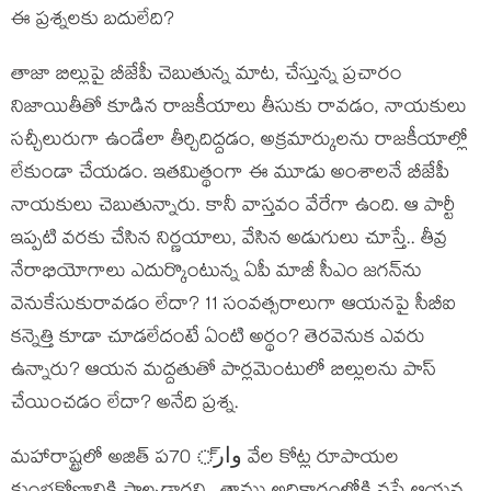
ఈ ప్రశ్నలకు బదులేది?
తాజా బిల్లుపై బీజేపీ చెబుతున్న మాట, చేస్తున్న ప్రచారం
నిజాయితీతో కూడిన రాజకీయాలు తీసుకు రావడం, నాయకులు
సచ్చీలురుగా ఉండేలా తీర్చిదిద్దడం, అక్రమార్కులను రాజకీయాల్లో
లేకుండా చేయడం. ఇతమిత్థంగా ఈ మూడు అంశాలనే బీజేపీ
నాయకులు చెబుతున్నారు. కానీ వాస్తవం వేరేగా ఉంది. ఆ పార్టీ
ఇప్పటి వరకు చేసిన నిర్ణయాలు, వేసిన అడుగులు చూస్తే.. తీవ్ర
నేరాభియోగాలు ఎదుర్కొంటున్న ఏపీ మాజీ సీఎం జగన్‌ను
వెనుకేసుకురావడం లేదా? 11 సంవత్సరాలుగా ఆయనపై సీబీఐ
కన్నెత్తి కూడా చూడలేదంటే ఏంటి అర్థం? తెరవెనుక ఎవరు
ఉన్నారు? ఆయన మద్దతుతో పార్లమెంటులో బిల్లులను పాస్
చేయించడం లేదా? అనేది ప్రశ్న.
మహారాష్ట్రలో అజిత్ పوار్ 70 వేల కోట్ల రూపాయల