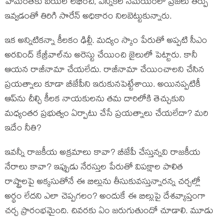
హేమంత్‌కు బెయిల్ లభించి, ఎన్నికల సమయంలో ప్రజలు తీర్పు
ఇవ్వడంతో తిరిగి సొరేన్ అధికారం నిలబెట్టుకున్నారు.
ఇక అన్నిటికన్నా కీలకం ఢిల్లీ. మద్యం స్కాం పేరుతో అప్పటి సీఎం
అరవింద్ కేజ్రీవాల్‌ను అరెస్టు చేయించి జైలులో పెట్టారు. కానీ
ఆయన రాజీనామా చేయలేదు. రాజీనామా చేయించాల‌ని చేసిన
ప్రయత్నాలు కూడా బీజేపీని ఇరుకునపెట్టేశాయి. అయినప్పటికీ
ఆప్‌ను చీల్చి కీలక నాయకులను తమ దారిలోకి తెచ్చుకుని
మధ్యంతర ప్రభుత్వం ఏర్పాటు చేసే ప్రయత్నాలు చేయలేదా? మరి
ఇదేం నీతి?
ఇవన్నీ రాజకీయ అక్రమాలు కావా? బీజేపీ చేస్తున్నవి రాజకీయ
నేరాలు కావా? ఇప్పుడు నేరస్తుల పేరుతో విపక్షాల పాలిత
రాష్ట్రాలపై అక్కసుతోనే ఈ బిల్లును తీసుకువస్తున్నారన్న చర్చల్లో
అర్థం లేదని ఎలా చెప్పగలం? అందుకే ఈ బిల్లుపై దేశవ్యాప్తంగా
చర్చ ప్రారంభమైంది. చివరకు ఏం జరుగుతుందో చూడాలి. మూడు