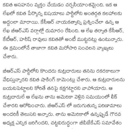
కవిత అసహనం వ్యక్తం చేయడం చర్చనీయాంశమైంది. ఇక ఆ
లేఖలో కవిత పేర్కొన్న విషయాలు పార్టీలోని అంతర్గత కలహాలకు
అద్దంలా మారాయి. కేసీఆర్ నాయకత్వాన్ని ప్రశ్నించేలా ఉన్న ఆ
లేఖ బీఆర్ఎస్ వర్గాల్లో దుమారం రేపింది. ఆ లేఖ తర్వాత కేసీఆర్,
కేటీఆర్, హరీష్ రావులు కవితతో అంటీ ముట్టనట్లు ఉంటున్నారు.
ఈ క్రమంలోనే తాజాగా కవిత మరోసారి సంచలన వ్యాఖ్యలు
చేశారు.
బీఆర్ఎస్ పార్టీలోని కొందరు కుట్రదారులు తనను రకరకాలుగా
వేధిస్తున్నారని కవిత షాకింగ్ కామెంట్లు చేశారు. ఆ కుట్రదారులను
బయటపెట్టాలని కోరితే తనపై కక్షగట్టారని వాపోయారు. ఆ
కుట్రదారులే ఆ లేఖను తాను అమెరికా వెళ్లిన సమయంలో లీక్
చేశారని ఆరోపించారు. బీఆర్ఎస్ లో జరుగుతున్న పరిణామాలు
అందరికీ తెలుసని అన్నారు. తాను అమెరికాలో ఉన్నప్పుడే గౌరవ
అధ్యక్ష ఎన్నిక జరిగిందని, చట్టవిరుద్ధంగా బీవీజేకేఎస్ సమావేశం