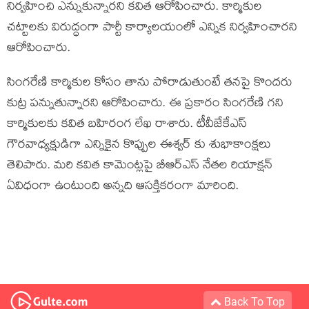
నిర్వహించి ఎన్నుకున్నారని కవిత ఆరోపించారు. కార్మికుల
చట్టాలకు విరుద్ధంగా పార్టీ కార్యాలయంలో ఎన్నిక నిర్వహించారని
ఆరోపించారు.
సింగరేణి కార్మికుల కోసం తాను పోరాడుతుంటే తనపై కొందరు
కుట్ర పన్నుతున్నారని ఆరోపించారు. ఈ ప్రకారం సింగరేణి గని
కార్మికులకు కవిత బహిరంగ లేఖ రాశారు. టీవీజేకేఎస్
గౌరవాధ్యక్షుడిగా ఎన్నికైన కొప్పుల ఈశ్వర్ కు శుభాకాంక్షలు
తెలిపారు. మరి కవిత కామెంట్లపై బీఆర్ఎస్ నేతల రియాక్షన్
ఏవిధంగా ఉంటుంది అన్నది ఆసక్తికరంగా మారింది.
Back To Top