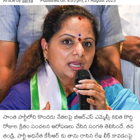
Article by
Satya
Published on: 4:05 pm, 21 August 2025
సొంత పార్టీలోని కొందరు నేతలపై బీఆర్ఎస్ ఎమ్మెల్సీ కవిత కొద్ది
రోజుల క్రితం సంచలన ఆరోపణలు చేసిన సంగతి తెలిసిందే. తన
తండ్రి, పార్టీ అధినేత కేసీఆర్ కు తాను రాసిన లేఖ లీక్ కావడంపై