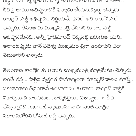
రెడ్డి చేసిన వ్యాఖ్య‌ల‌ను వెన‌క్కి తీసు కోవాల‌ని డిమాండ్ చేశారు.
దీనిపై తాము అధిష్టానానికి ఫిర్యాదు చేయ‌నున్న‌ట్టు చెప్పారు.
కాంగ్రెస్ పార్టీ అధిష్టానం నిర్ణ‌య‌మే ఫైన‌ల్ అని రాజ‌గోపాల్
చెప్పారు. రేవంత్ ను ముఖ్య‌మంత్రి చేసింది కూడా.. పార్టీ
అధిష్టాన‌మేన‌ని.. అన్నీ హైక‌మాండ్ చెప్పిన‌ట్టే జ‌రుగుతాయ‌ని..
అలాంట‌ప్పుడు తానే ప‌దేళ్లు ముఖ్య‌మం త్రిగా ఉంటాన‌ని ఎలా
చెబుతార‌ని అన్నారు.
తెలంగాణ కాంగ్రెస్ కు ఆయ‌న ముఖ్య‌మంత్రి మాత్ర‌మేన‌ని చెప్పారు.
అంతే త‌ప్ప‌.. పార్టీని వ్య‌క్తిగ‌త సామాజ్యంగా మార్చుకోవాల‌ని చూస్తే..
ప‌రిణామాలు తీవ్రంగానే ఉంటాయ‌ని తెలిపారు. కాంగ్రెస్ పార్టీకి
నిఖార్స‌యిన నాయ‌కులు, కార్య‌క‌ర్త‌లు.. ద‌శాబ్దాలుగా సేవ
చేస్తున్నార‌ని.. ఇలాంటి వ్యాఖ్య‌ల‌ను వారు ఎంత మాత్రం
స‌హించ‌బోర‌ని కోమ‌టి రెడ్డి చెప్పారు.