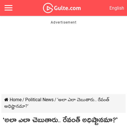
English
Home
/
Political News
/
‘అలా ఎలా చెబుతారు.. రేవంత్
అధిష్టాన‌మా?’
‘అలా ఎలా చెబుతారు.. రేవంత్ అధిష్టాన‌మా?’