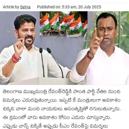
Article by
Satya
Published on: 5:33 am, 20 July 2025
తెలంగాణ ముఖ్య‌మంత్రి రేవంత్‌రెడ్డికి సొంత పార్టీ నేత‌ల నుంచి
విమ‌ర్శ‌లు ఎదుర‌వుతున్నాయి. ఇప్ప‌టి కే మంత్రులుగా అవ‌కాశం
చిక్క‌ని చాలా మంది నాయ‌కులు అసంతృప్తితో ర‌గులుతున్నారు.
ఈ క్ర‌మంలో వారు అవ‌కాశం కోసం ఎదురు చూస్తున్నారు.
ఎప్పుడు చాన్స్ చిక్కితే అప్పుడు సీఎం రేవంత్‌పై విమ‌ర్శ‌లు