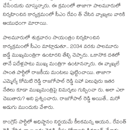
చేసేందుకు చూస్తున్నారు. ఈ క్ర‌మంలో తాజాగా పాల‌మూరులో
నిర్వ‌హించిన కార్య‌క్ర‌మంలో సీఎం రేవం త్ చేసిన వ్యాఖ్య‌లు వారికి
ఆయుధంగా మారాయి.
పాల‌మూరులో శుక్ర‌వారం సాయంత్రం నిర్వ‌హించిన
కార్య‌క్ర‌మంలో సీఎం మాట్లాడుతూ.. 2034 వ‌ర‌కు పాలమూరు
బిడ్డే ముఖ్య‌మంత్రిగా ఉంటార‌ని తేల్చి చెప్పారు. ఒకానొక దశ‌లో
తానే ప‌దేళ్ల‌పాటు ముఖ్య మంత్రిగా ఉంటాన‌న్నారు. ఈ వ్యాఖ్య‌లే
సొంత పార్టీలో రాజ‌కీయ మంట‌లు పుట్టించాయి. తాజాగా
ఎమ్మెల్యే కోమ‌టి రెడ్డి రాజ‌గోపాల్ రెడ్డి స‌హా ప‌లువురు ఇత‌ర
నేత‌లు కూడా ముఖ్య‌మంత్రిపై విమ‌ర్శ‌లు గుప్పించా రు. అలా ఎలా
చెబుతారు? అని ప్ర‌శ్నించారు. రాజ‌గోపాల్ రెడ్డి అయితే.. మ‌రో
అడుగు ముందుకు వేశారు.
కాంగ్రెస్ పార్టీలో అధిష్టానం నిర్ణ‌య‌మే కీల‌క‌మ‌న్న ఆయ‌న‌.. రేవంత్