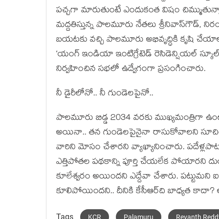
పచ్చగా మారుతుంటే ఎందుకంత విషం చిమ్ముతున్నావు?”
మద్దతిస్తున్న పాల‌మూరు నేతలు శ్రీనివాస్‌గౌడ్‌, నిరం
బ‌య‌ట‌కు వ‌చ్చి పాల‌మూరు అభివృద్ధికి కృషి చేయా
‘యంగ్‌ ఇండియా ఇంటిగ్రేటెడ్‌ రెసిడెన్షియల్ స్కూల
నిర్వ‌హించిన స‌భ‌లో ఉద్వేగంగా ప్ర‌సంగించారు.
నీ డైరీలోనో.. నీ గుండెల‌పైనో..
పాల‌మూరు బిడ్డ 2034 వ‌ర‌కు ముఖ్య‌మంత్రిగా ఉంటాడ‌
అయినా.. తన గుండెలపైనైనా రాసుకోవాల‌ని సూచించ
వారిని మోసం చేశారని వ్యాఖ్యానించారు. ప‌దేళ్ల
ఎత్తిపోతల పథకాన్ని పూర్తి చేయలేక పోయార‌ని దుయ్య
కూలేశ్వ‌రం అయింద‌ని ఎద్దేవా చేశారు. ప‌ట్టుమ‌ని 
కూలిపోయింద‌ని.. దీనికి కేసీఆర్‌ది బాధ్య‌త కాదా? 
Tags
KCR
Palamuru
Revanth Redd