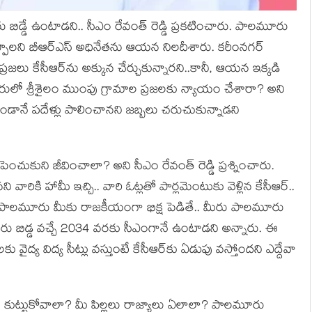
డ్డే ఉంటాడ‌ని.. సీఎం రేవంత్ రెడ్డి ప్ర‌క‌టించారు. పాల‌మూరు
ప్పాల‌ని బీఆర్ఎస్ అధినేత‌ను ఆయ‌న నిల‌దీశారు. క‌రీంన‌గ‌ర్
్ర‌జ‌లు కేసీఆర్‌ను అక్కున చేర్చుకున్నార‌ని..కానీ, ఆయ‌న ఇక్క‌డి
మూరులో శ్రీశైలం ముంపు గ్రామాల ప్ర‌జ‌ల‌కు న్యాయం చేశారా? అని
ండానే ప‌దేళ్లు పాలించాన‌ని జ‌బ్బ‌లు చ‌రుచుకున్నాడ‌ని
 పెంచుకుని జీవించాలా? అని సీఎం రేవంత్ రెడ్డి ప్ర‌శ్నించారు.
‌ని వారికి హామీ ఇచ్చి.. వారి ఓట్ల‌తో పార్ల‌మెంటుకు వెళ్లిన కేసీఆర్‌..
. పాల‌మూరు మీకు రాజ‌కీయంగా భిక్ష పెడితే.. మీరు పాల‌మూరు
‌మూరు బిడ్డ వ‌చ్చే 2034 వ‌ర‌కు సీఎంగానే ఉంటాడ‌ని అన్నారు. ఈ
 వైద్య విద్య సీట్లు వస్తుంటే కేసీఆర్‌కు ఏడుపు వ‌స్తోంద‌ని ఎద్దేవా
ు కుట్టుకోవాలా? మీ పిల్లలు రాజ్యాలు ఏలాలా? పాలమూరు