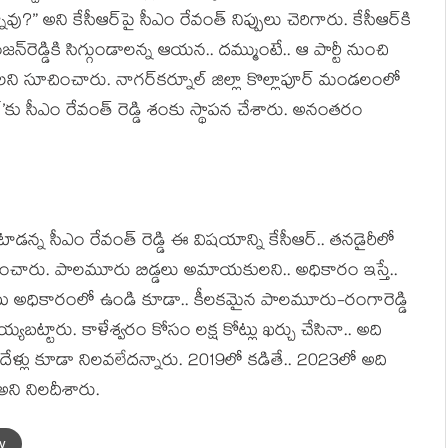
 అని కేసీఆర్‌పై సీఎం రేవంత్ నిప్పులు చెరిగారు. కేసీఆర్‌కి
జన్‌రెడ్డికి సిగ్గుండాలన్న ఆయ‌న‌.. ద‌మ్ముంటే.. ఆ పార్టీ నుంచి
ల‌ని సూచించారు. నాగర్‌కర్నూల్‌ జిల్లా కొల్లాపూర్‌ మండలంలో
్‌’కు సీఎం రేవంత్ రెడ్డి శంకు స్థాప‌న చేశారు. అనంత‌రం
న్న సీఎం రేవంత్ రెడ్డి ఈ విష‌యాన్ని కేసీఆర్‌.. త‌న‌డైరీలో
ారు. పాల‌మూరు బిడ్డ‌లు అమాయ‌కుల‌ని.. అధికారం ఇస్తే..
‌పాటు అధికారంలో ఉండి కూడా.. కీల‌క‌మైన పాలమూరు-రంగారెడ్డి
‌బ‌ట్టారు. కాళేశ్వరం కోసం లక్ష కోట్లు ఖర్చు చేసినా.. అది
ఐదేళ్లు కూడా నిల‌వ‌లేద‌న్నారు. 2019లో కడితే.. 2023లో అది
అని నిల‌దీశారు.
y