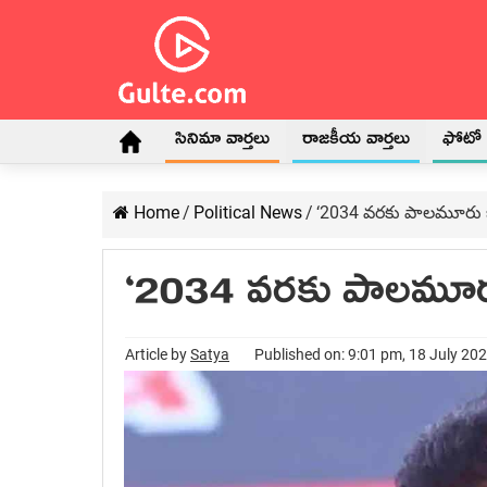
సినిమా వార్తలు
రాజకీయ వార్తలు
ఫోటో గ
Home
/
Political News
/
‘2034 వ‌ర‌కు పాల‌మూరు బి
‘2034 వ‌ర‌కు పాల‌మూరు 
Article by
Satya
Published on: 9:01 pm, 18 July 20