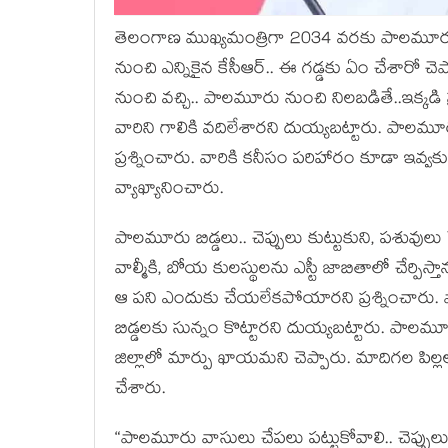
తెలంగాణ ముఖ్య‌మంత్రిగా 2034 వ‌ర‌కు పాల‌మూరు బి
నుంచి ఎన్నికైన కేసీఆర్‌.. ఈ గ‌డ్డ‌కు ఏం చేశారో చె
నుంచి వ‌చ్చి.. పాలమూరు నుంచి నిల‌బ‌డితే..ఇక్క‌డి ప
వారిని గాలికి వ‌దిలేశార‌ని దుయ్య‌బ‌ట్టారు. పాల‌
ప్ర‌శ్నించారు. వారికి క‌నీసం ప‌రిహారం కూడా ఇవ్వ‌కు
వ్యాఖ్యానించారు.
పాల‌మూరు బిడ్డ‌లు.. చెప్పులు కుట్టుకుని, ప‌శువులు
వాల్మీకి, బోయ కుల‌స్థుల‌ను ఎస్టీ జాబితాలో చేర్పిస్తాన
ఆ ప‌ని ఎందుకు చేయ‌లేక‌పోయార‌ని ప్ర‌శ్నించారు
బిడ్డ‌ల‌కు సున్నం కొట్టార‌ని దుయ్య‌బ‌ట్టారు. పాల
జిల్లాలో మార్పు ఖాయ‌మ‌ని చెప్పారు. మాదిగల పిల్లలకు
చేశారు.
“పాలమూరు వాసులు చేపలు పట్టుకోవాలి.. చెప్పుల