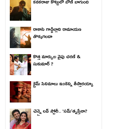
కనకరాజు కొట్టులో బోణీ బాగుంది
రాకాసి గాడ్జిల్లాని రామాయణ
తొక్కగలదా
కొత్త మార్పుల వైపు చరణ్ &
సుకుమార్ ?
క్రైమ్ సినిమాలు ఇంకెన్ని తీస్తారయ్యా
చెన్నై లవ్ స్టోరీ... ‘సమ్’తృప్తేనా?