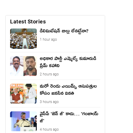
Latest Stories
డీలిమిటేషన్ బిల్లు లేన‌ట్టేనా?
1 hour ago
అధికార పార్టీ ఎమ్మెల్యే కుమారుడి
ప్రేమ్ కహాని
2 hours ago
మరో రెండు ఎయిమ్స్ ఆసుపత్రుల
కోసం జనసేన వినతి
3 hours ago
వైసీపీ ‘జెన్ జీ’ కాదు… ‘గంజాయ్
జీ’
4 hours ago