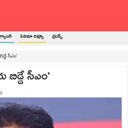
్యాలరీ
సినిమా రివ్యూ
ట్రెండ్స్
డ్డే సీఎం’
బిడ్డే సీఎం’
25