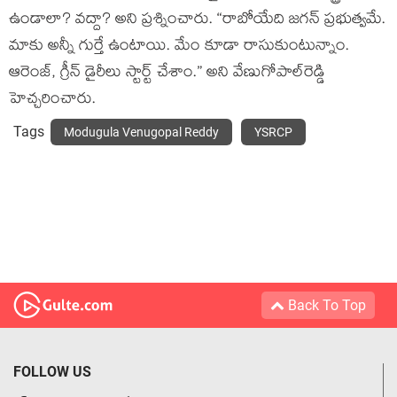
ఉండాలా? వ‌ద్దా? అని ప్ర‌శ్నించారు. “రాబోయేది జ‌గ‌న్ ప్రభుత్వమే.
మాకు అన్నీ గుర్తే ఉంటాయి. మేం కూడా రాసుకుంటున్నాం.
ఆరెంజ్, గ్రీన్‌ డైరీలు స్టార్ట్ చేశాం.” అని వేణుగోపాల్‌రెడ్డి
హెచ్చ‌రించారు.
Tags
Modugula Venugopal Reddy
YSRCP
Back To Top
FOLLOW US