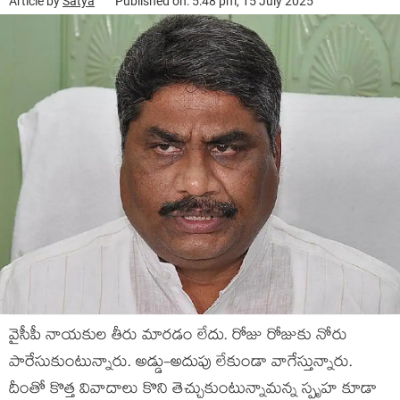
Article by
Satya
Published on: 5:48 pm, 15 July 2025
వైసీపీ నాయ‌కుల తీరు మార‌డం లేదు. రోజు రోజుకు నోరు
పారేసుకుంటున్నారు. అడ్డు-అదుపు లేకుండా వాగేస్తున్నారు.
దీంతో కొత్త వివాదాలు కొని తెచ్చుకుంటున్నామ‌న్న స్పృహ కూడా