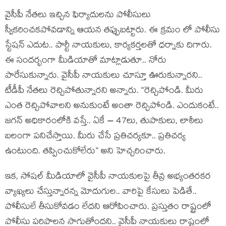
వైసీపీ నేత‌లు ఇచ్చిన ఫిర్యాదుల‌ను పోలీసులు
స్వీక‌రించ‌క‌పోవ‌డాన్ని ఆయ‌న త‌ప్పుబ‌ట్టారు. ఈ క్ర‌మం లో పోలీసు
స్టేష‌న్ ఎదుట‌.. పార్టీ నాయ‌కులు, కార్య‌క‌ర్త‌ల‌తో ధ‌ర్నాకు దిగారు.
ఈ సంద‌ర్భంగా మీడియాతో మాట్లాడుతూ.. నోరు
పారేసుకున్నారు. వైసీపీ నాయ‌కులు చూస్తూ ఊరుకున్నార‌ని..
టీడీపీ నేత‌లు రెచ్చిపోతున్నార‌ని అన్నారు. “రెచ్చిపోండి. మీరు
ఎంత రెచ్చిపోవాల‌ని అనుకుంటే అంతా రెచ్చిపోండి. ఎందుకంటే..
జ‌గ‌న్ అధికారంలోకి వ‌స్తే.. ఏకే – 47లు, తుపాకులు, లాఠీలు
బ‌లంగా ప‌నిచేస్తాయి. మీరు చేసే ప్ర‌తిచ‌ర్య‌కూ.. ప్ర‌తిచ‌ర్య
ఉంటుంది. త‌ప్పించుకోలేరు” అని హెచ్చ‌రించారు.
ఇక‌, సోష‌ల్ మీడియాలో వైసీపీ నాయ‌కుల‌పై తీవ్ర అభ్యంత‌రక‌ర
వ్యాఖ్య‌లు చేస్తున్నార‌న్న మోదుగుల‌.. వారిపై కేసులు పెడితే..
పోలీసులే తీసుకోవ‌డం లేద‌ని ఆరోపించారు. ప్ర‌స్తుతం రాష్ట్రంలో
పోలీసు పరిపాలన సాగుతోంద‌ని.. వైసీపీ నాయ‌కులు రాష్ట్రంలో