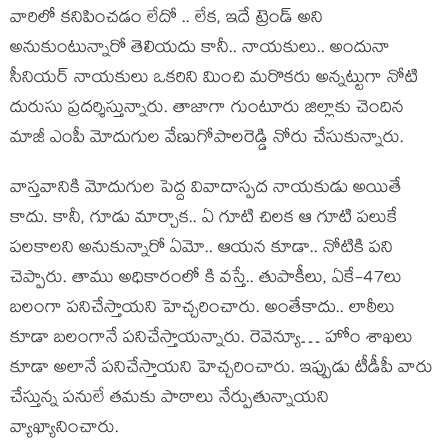
వారిలో క‌నిపించ‌డం లేదో .. లేక‌, ఇదే ట్రెండ్ అని
అనుకుంటున్నారో తెలియ‌దు కానీ.. నాయ‌కులు.. అందునా
సీనియ‌ర్ నాయ‌కులు ఒక‌రిని మించి మ‌రొక‌రు అన్న‌ట్టుగా నోటి
దురుసు ప్ర‌ద‌ర్శిస్తున్నారు. తాజాగా గుంటూరు జిల్లాకు చెందిన
మాజీ ఎంపీ మోదుగుల వేణుగోపాల‌రెడ్డి నోరు చేసుకున్నారు.
వాస్త‌వానికి మోదుగుల పెద్ద వివాదాస్ప‌ద నాయ‌కుడు అయితే
కాదు. కానీ, గూడు మార్చాక‌.. ఏ గూటి చిల‌క ఆ గూటి ప‌లుకే
ప‌ల‌కాల‌ని అనుకున్నారో ఏమో.. ఆయ‌న కూడా.. నోటికి ప‌ని
చెప్పారు. తాము అధికారంలో కి వ‌స్తే.. తుపాకీలు, ఏకే-47లు
బ‌లంగా ప‌నిచేస్తాయ‌ని హెచ్చ‌రించారు. అంతేకాదు.. లాఠీలు
కూడా బ‌లంగానే ప‌నిచేస్తాయ‌న్నారు. రెవెన్యూ… హోం శాఖ‌లు
కూడా అలానే ప‌నిచేస్తాయ‌ని హెచ్చ‌రించారు. ఇప్పుడు టీడీపీ వారు
చేస్తున్న ప‌నులే త‌మ‌కు పాఠాలు నేర్పుతున్నాయ‌ని
వ్యాఖ్యానించారు.