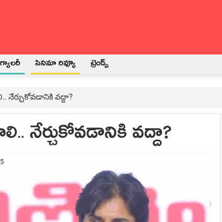
్యాలరీ
సినిమా రివ్యూ
ట్రెండ్స్
. నేర్చుకోవ‌డానికి వ‌ద్దా?
.. నేర్చుకోవ‌డానికి వ‌ద్దా?
25