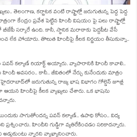
లు.. తెలంగాణ‌, క‌ర్ణాట‌క వంటి రాష్ట్రాల్లో జ‌రుగుతున్న పెద్ద పెద్ద
రంగా కేంద్రం ప్ర‌వేశ పెట్టిన హిందీ విష‌యం పై ప‌లు రాష్ట్రాల్లో
జేపీ స‌ర్కారే ఉంది. కానీ, స్థానిక మ‌రాఠాకు పెద్ద‌పీట వేసే
 ప‌ఠించ లేక పోయారు. తొలుత హిందీపై కీల‌క నిర్ణ‌యం తీసుకున్నా..
‌వ‌న్ క‌ల్యాణ్ రియాక్ట్ అయ్యారు. వ్యాపారానికి హిందీ కావాలి..
ిందీ అవ‌స‌రం.. కానీ.. జీవితంలో నేర్చు కునేందుకు మాత్రం
హైద‌రాబాద్‌లో జ‌రుగుతున్న రాజ్య భాష విభాగం గోల్డెన్ జూబ్లీ
్భంగా ఆయ‌న హిందీపై కీల‌క వ్యాఖ్య‌లు చేశారు. ఒక భాష‌ను
‌న్నారు.
ందుకు సాగుతోంద‌న్న ప‌వ‌న్ క‌ల్యాణ్‌.. ఉపాధి కోసం.. విద్య
ప్ర‌శ్నించారు. హిందీని గుడ్డిగా వ్యతిరేకించడం సరికాదన్నారు.
ి అడ్డుకుంటు న్నార‌ని వ్యాఖ్యానించారు.