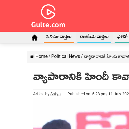
సినిమా వార్తలు
రాజకీయ వార్తలు
ఫోటో గ
Home
/
Political News
/
వ్యాపారానికి హిందీ కావాలి.
వ్యాపారానికి హిందీ కావాలి
Article by
Satya
Published on: 5:23 pm, 11 July 20