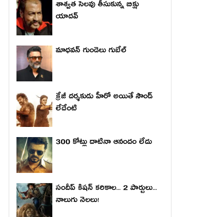
శాశ్వత సెలవు తీసుకున్న బిక్షు
యాదవ్
మాధ‌వ‌న్ గుండెలు గుబేల్‌
క్రేజీ దర్శకుడు హీరో అయితే సౌండ్
లేదేంటి
300 కోట్లు దాటినా ఆనందం లేదు
సందీప్ కిషన్ కరికాల... 2 పార్టులు...
నాలుగు నెలలు!