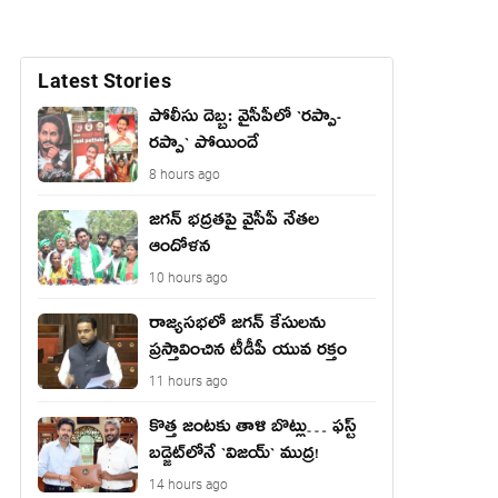
Latest Stories
పోలీసు దెబ్బ: వైసీపీలో `ర‌ప్పా-
ర‌ప్పా` పోయిందే
8 hours ago
జ‌గ‌న్ భద్రతపై వైసీపీ నేతల
ఆందోళన
10 hours ago
రాజ్యసభలో జగన్ కేసులను
ప్రస్తావించిన టీడీపీ యువ రక్తం
11 hours ago
కొత్త జంట‌కు తాళి బొట్లు… ఫ‌స్ట్
బ‌డ్జెట్‌లోనే `విజ‌య్` ముద్ర‌!
14 hours ago