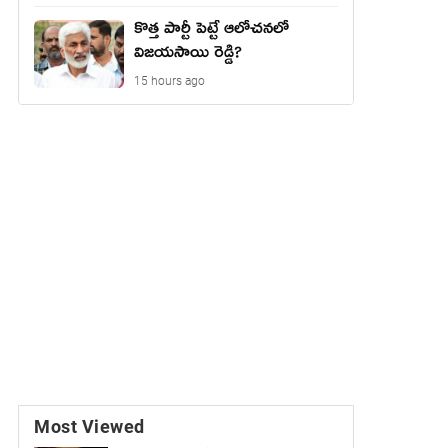
కొత్త పార్టీ పెట్టే ఆలోచనలో
విజయసాయి రెడ్డి?
15 hours ago
Most Viewed