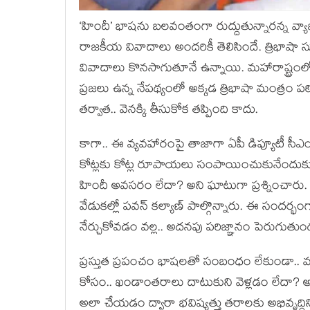
‘హిందీ’ భాష‌ను బ‌ల‌వంతంగా రుద్దుతున్నార‌న్న వ్యాఖ్య‌
రాజ‌కీయ వివాదాలు అంద‌రికీ తెలిసిందే. త్రిభాషా సూత్
వివాదాలు కొన‌సాగుతూనే ఉన్నాయి. మ‌హారాష్ట్రంలో బీ
ప్ర‌జ‌లు ఉన్న నేప‌థ్యంలో అక్క‌డ త్రిభాషా మంత్రం
త‌ర్వాత‌.. వెన‌క్కి తీసుకోక త‌ప్పింది కాదు.
కాగా.. ఈ వ్య‌వ‌హారంపై తాజాగా ఏపీ డిప్యూటీ సీఎం ప
కోట్ల‌కు కోట్ల రూపాయ‌లు సంపాయించుకునేందుకు హ
హిందీ అవ‌స‌రం లేదా? అని ఘాటుగా ప్ర‌శ్నించారు. 
వేడుక‌ల్లో ప‌వ‌న్ క‌ల్యాణ్ పాల్గొన్నారు. ఈ సంద‌ర
నేర్చుకోవ‌డం వ‌ల్ల‌.. అద‌న‌పు ప‌రిజ్ఞానం పెరుగుతుంద
ప్ర‌స్తుత ప్ర‌పంచం భాష‌ల‌తో సంబంధం లేకుండా.. ము
కోసం.. ఖండాంత‌రాలు దాటుకుని వెళ్ల‌డం లేదా? అని 
అలా చేయ‌డం ద్వారా భ‌విష్య‌త్తు త‌రాలకు అభివృద్ధిన