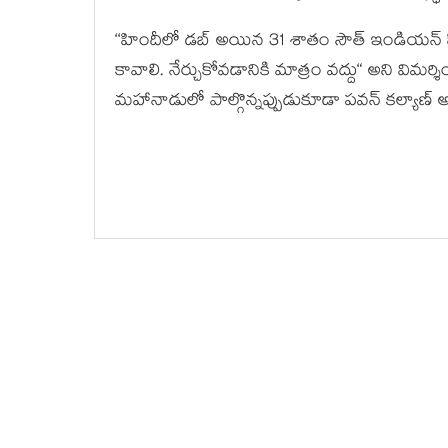
‘‘హిందీలో డబ్‌ అయిన 31 శాతం సౌత్‌ ఇండియన్‌ 
కావాలి. నేర్చుకోవడానికి మాత్రం వ‌ద్దు“ అని విమ‌ర్
మ‌హానాడులో పాల్గొన్న‌ప్పుడుకూడా ప‌వ‌న్ కల్యాణ్ 