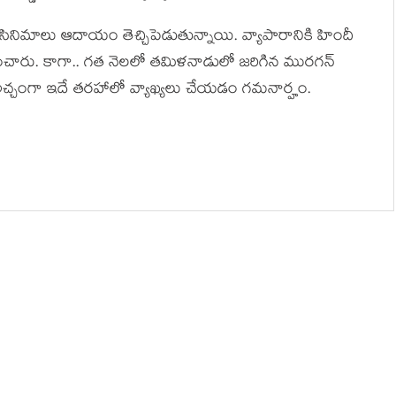
సినిమాలు ఆదాయం తెచ్చిపెడుతున్నాయి. వ్యాపారానికి హిందీ
శించారు. కాగా.. గ‌త నెల‌లో త‌మిళ‌నాడులో జ‌రిగిన ముర‌గ‌న్
అచ్చంగా ఇదే త‌ర‌హాలో వ్యాఖ్య‌లు చేయ‌డం గ‌మ‌నార్హం.