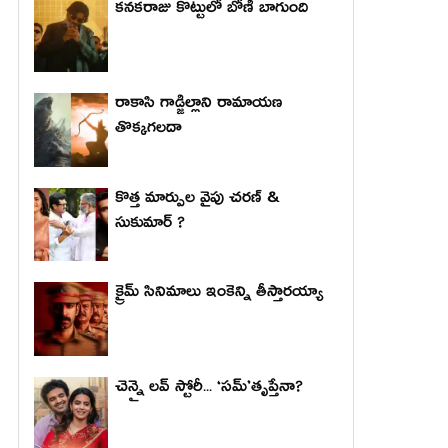
కనకరాజు కొట్టులో బోణీ బాగుంది
రాకాసి గాడ్జిల్లాని రామాయణ
తొక్కగలదా
కొత్త మార్పుల వైపు చరణ్ &
సుకుమార్ ?
క్రైమ్ సినిమాలు ఇంకెన్ని తీస్తారయ్యా
చెన్నై లవ్ స్టోరీ... ‘సమ్’తృప్తేనా?