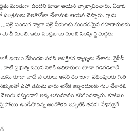
ీ మద్దతు మెండుగా ఉందని కూడా ఆయన వ్యాఖ్యానించారు. ఏడాది
తో పరిశ్రమలు నెలకొనేలా చేశామని ఆయన చెప్పారు. గ్రామ
 పల్లె పండుగ ద్వారా పల్లె సీమలకు సుందరమైన రహదారులను
 మోదీ నుంచి, ఇటు చంద్రబాబు నుంచి సంపూర్ణ మద్దతు
రికే భయం వేసిందని పవన్ ఆసక్తికర వ్యాఖ్యలు చేశారు. వైసీపీ
్.. నాటి ప్రభుత్వ దమన నీతికి అధికారులు కూడా గడగడలాడే
ాబును కూడా నాటి పాలకులు అనేక రకాలుగా వేధింపులకు గురి
 సభ్యులతో సహా తమను వారు అనేక ఇబ్బందులకు గురి చేశారని
వెలుగు వస్తుందా? అన్న అనుమానం కలిగిందన్నారు. కూటమి
ైపోయి ఉండేదోనన్న ఆందోళన ఇప్పటికీ తనను వేధిస్తూనే
గ్!