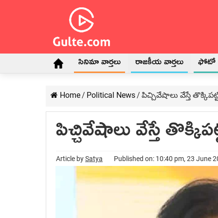
సినిమా వార్తలు
రాజకీయ వార్తలు
ఫోటో గ
Home
/
Political News
/
పిచ్చివేషాలు వేస్తే తొక్కిప
పిచ్చివేషాలు వేస్తే తొక్కి
Article by
Satya
Published on: 10:40 pm, 23 June 