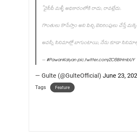
"వైసీపీ మళ్ళీ అధికారంలోకి రాదు, రావట్లేదు.
గొంతులు కొసేస్తాం అని పిచ్చి బెదిరింపులు చేస్తే మక్కె
అవన్నీ సినిమాల్లో బాగుంటాయి, నేను కూడా సినిమాల్ల
–
#PawanKalyan
pic.twitter.com/ZC6BlHmbUY
— Gulte (@GulteOfficial)
June 23, 20
Tags
Feature