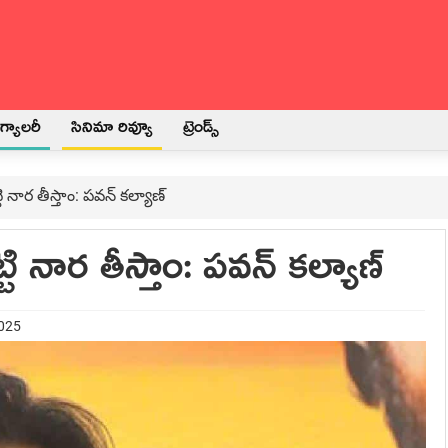
్యాలరీ
సినిమా రివ్యూ
ట్రెండ్స్
ట్టి నార తీస్తాం: పవన్ కల్యాణ్
పట్టి నార తీస్తాం: పవన్ కల్యాణ్
2025