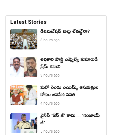
Latest Stories
డీలిమిటేషన్ బిల్లు లేన‌ట్టేనా?
3 hours ago
అధికార పార్టీ ఎమ్మెల్యే కుమారుడి
ప్రేమ్ కహాని
3 hours ago
మరో రెండు ఎయిమ్స్ ఆసుపత్రుల
కోసం జనసేన వినతి
4 hours ago
వైసీపీ ‘జెన్ జీ’ కాదు… ‘గంజాయ్
జీ’
5 hours ago