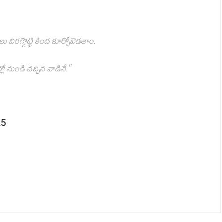
లు విరగ్గొట్టి కింద కూర్చోబెడతాం.
ో నుండి వచ్చిన వాడినే."
25