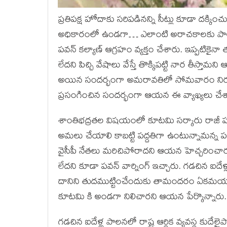
ప్రతిపక్ష హోదాకు సరిపడినన్ని సీట్లు కూడా దక్కించ
అధికారంలో ఉండగా… ఎలాంటి అరాచకాలకు పాల్పడిం
పవన్ కల్యాణ్ ఆగ్రహం వ్యక్తం చేశారు. ఇప్పటికైనా త
లేదని పిచ్చి వేషాలు వేస్తే తొక్కిపట్టి నార తీస
అయిన సందర్భంగా అమరావతిలో సోమవారం నిర్
ప్రసంగించిన సందర్భంగా ఆయన ఈ వ్యాఖ్యలు చేశ
శాంతిభద్రతల విషయంలో కూటమి సర్కారు రాజీ పడే ఆ
అమలు చేయాలి కాబట్టి పద్దతిగా ఉంటున్నామన్న పవ
వైసీపీ నేతలు మరిచిపోరాదని ఆయన హెచ్చరించారు.
లేదని కూడా పవన్ వార్నింగ్ ఇచ్చారు. గడచిన ఐదే
దానిని తుదముట్టించేందుకు తామందరం ఏకమయ్యామని చ
కూటమి కి అండగా నిలిచారని ఆయన పేర్కొన్నారు.
గడచిన ఐదేళ్ల పాలనలో రాష్ట్ర ఆర్థిక వ్యవస్థ కుదే