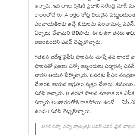
అన్నారు. ఇక బాబు కృషికి ప్రధాని నరేంద్ర మోద
కాలంలోనే రూ.4 లక్షల కోట్ల విలువైన పెట్టుబడుల
పంచాయతీలకు ఇచ్చే నిధులను పెంచామన్న పవన్…
ఏర్పాటు చేశామని తెలిపారు. ఈ దిశగా తనకు అటు
లభించిందని పవన్ చెప్పుకొచ్చారు.
గడచిన ఐదేళ్ల వైసీపీ పాలనను చూస్తే తన లాంటి వా
పాలనతో ప్రజలు ఎన్నో ఇబ్బందులు పడ్డారన్న పవన
వారని ఆయన పేర్కొన్నారు. చివరకు సీఎం చంద్రబ
చేశారని ఆయన ఆగ్రహం వ్యక్తం చేశారు. కుటుంబ
పవన్ అన్నారు. ఆ తరహా పాలన చూశాక ఇక ఏపీకి 
సర్కారు అధికారంలోకి రాకపోయి ఉంటే… ఏపీ ఏమ
ఉందని పవన్ చెప్పుకొచ్చారు.
జగన్ రప్పా రప్పా వ్యాఖ్యలపై పవన్ పవర్ ఫుల్ వార్నిం