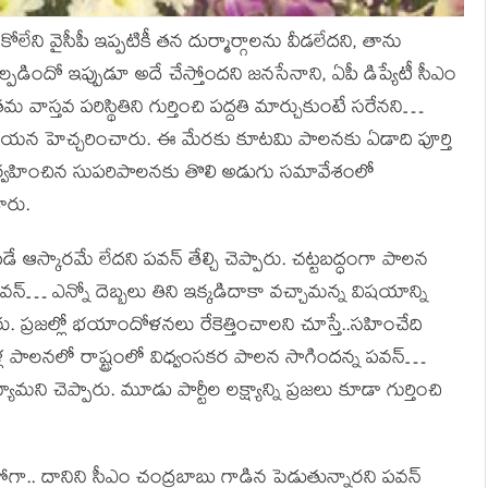
ుకోలేని వైసీపీ ఇప్పటికీ తన దుర్మార్గాలను వీడలేదని, తాను
దో ఇప్పుడూ అదే చేస్తోందని జనసేనాని, ఏపీ డిప్యేటీ సీఎం
మ వాస్తవ పరిస్థితిని గుర్తించి పద్దతి మార్చుకుంటే సరేనని…
్తామని ఆయన హెచ్చరించారు. ఈ మేరకు కూటమి పాలనకు ఏడాది పూర్తి
వహించిన సుపరిపాలనకు తొలి అడుగు సమావేశంలో
ారు.
స్కారమే లేదని పవన్ తేల్చి చెప్పారు. చట్టబద్ధంగా పాలన
న్… ఎన్నో దెబ్బలు తిని ఇక్కడిదాకా వచ్చామన్న విషయాన్ని
 ప్రజల్లో భయాందోళనలు రేకెత్తించాలని చూస్తే..సహించేది
ళ్ల పాలనలో రాష్ట్రంలో విధ్వంసకర పాలన సాగిందన్న పవన్…
ెప్పారు. మూడు పార్టీల లక్ష్యాన్ని ప్రజలు కూడా గుర్తించి
లైపోగా.. దానిని సీఎం చంద్రబాబు గాడిన పెడుతున్నారని పవన్