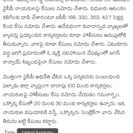
దీంతో ఇవ‌న్నీ రికార్డు చేసుకున్న పోలీసులు.. గురువారం ఉద‌యం
వైసీపీ నాయ‌కుల‌పై కేసులు న‌మోదు చేశారు. విధులకు ఆటంకం
కలిగించి దాడి చేశారంటూ ఐపీసీ 188, 332, 353, 427 సెక్షన్ల
కింద కేసు నమోదు చేశారు. అదేవిధంగా వివాదాస్ప‌ద వ్యాఖ్య‌లతో
బ్యాన‌ర్లు ప్ర‌ద‌ర్శించిన కార్య‌క‌ర్త‌ల‌ను కూడా పోలీసులు అదుపులోకి
తీసుకున్నారు. వారిపై కూడా కేసులు న‌మోదు చేశారు. ఏటుకూరు
వద్ద జ‌రిగి ప్రమాదంలో ఓ వ్యక్తి చనిపోయిన నేప‌థ్యంలో జ‌గ‌న్
కాన్వాయ్ సిబ్బందిపైనా కేసులు న‌మోదు చేశారు.
మొత్తంగా వైసీపీ అధినేత చేసిన ఒక్క ప‌ర్య‌ట‌న‌కు సంబంధించి
ప‌ల్నాడు జిల్లా వ్యాప్తంగా దాదాపు 100 మంది కార్య‌క‌ర్త‌లు,
నాయ‌కుల‌పై పోలీసులు కేసు న‌మోదు చేయ‌డం గ‌మ‌నార్హం.
ఒక్కొక్క కేసులో 20 నుంచి 30 మంది కార్య‌క‌ర్త‌లు ఉన్నారు. ఇక‌,
నాయ‌కుల విష‌యానికి వ‌స్తే.. ఒక్కొక్క‌రు సెంట్రిక్‌గా వారు చేసిన
తీరును బ‌ట్టి కేసులు క‌ట్టారు.
Tags
Ambati Rambabu