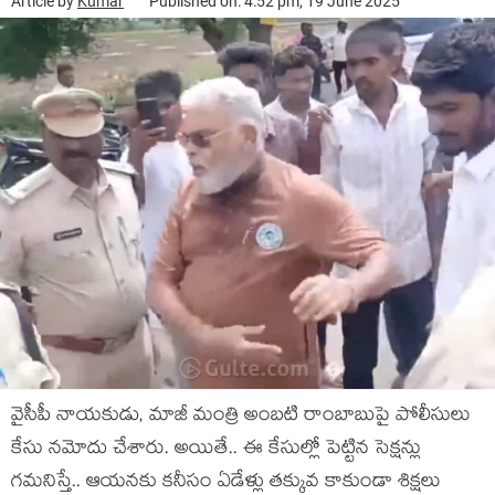
Article by
Kumar
Published on: 4:52 pm, 19 June 2025
వైసీపీ నాయ‌కుడు, మాజీ మంత్రి అంబ‌టి రాంబాబుపై పోలీసులు
కేసు న‌మోదు చేశారు. అయితే.. ఈ కేసుల్లో పెట్టిన సెక్ష‌న్లు
గ‌మ‌నిస్తే.. ఆయ‌న‌కు క‌నీసం ఏడేళ్లు త‌క్కువ కాకుండా శిక్ష‌లు