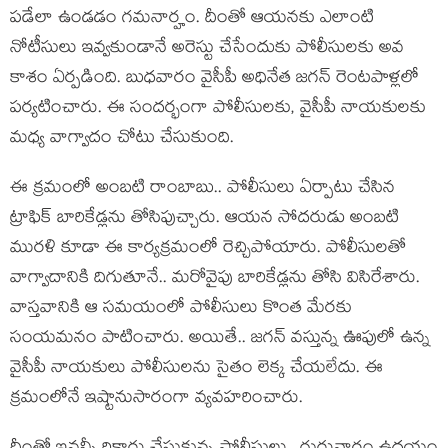
ప‌డేలా ఉండ‌డం గ‌మ‌నార్హం. దీంతో ఆయ‌న‌కు ఎలాంటి
నోటీసులు ఇవ్వ‌కుండానే అరెస్టు చేసేందుకు పోలీసుల‌కు అవ
కాశం ఏర్ప‌డింది. బుధ‌వారం వైసీపీ అధినేత జ‌గ‌న్ రెంట‌పాళ్ల‌లో
ప‌ర్య‌టించారు. ఈ సంద‌ర్భంగా పోలీసుల‌కు, వైసీపీ నాయ‌కుల‌కు
మ‌ధ్య వాగ్వాదం చోటు చేసుకుంది.
ఈ క్ర‌మంలో అంబ‌టి రాంబాబు.. పోలీసులు ఏర్పాటు చేసిన
ట్రాఫిక్ బారికేడ్ల‌ను తోసిపుచ్చారు. ఆయ‌న సోద‌రుడు అంబ‌టి
ముర‌ళి కూడా ఈ కార్య‌క్ర‌మంలో రెచ్చిపోయారు. పోలీసుల‌తో
వాగ్వాదానికి దిగుతూనే.. మ‌రోవైపు బారికేడ్ల‌ను తోసి విసిరేశారు.
వాస్త‌వానికి ఆ స‌మ‌యంలో పోలీసులు కొంత మేర‌కు
సంయ‌మ‌నం పాటించారు. అయితే.. జ‌గ‌న్ వ‌స్తున్న ఊపులో ఉన్న
వైసీపీ నాయకులు పోలీసులను సైతం లెక్క చేయ‌లేదు. ఈ
క్ర‌మంలోనే ఇష్టానుసారంగా వ్య‌వ‌హ‌రించారు.