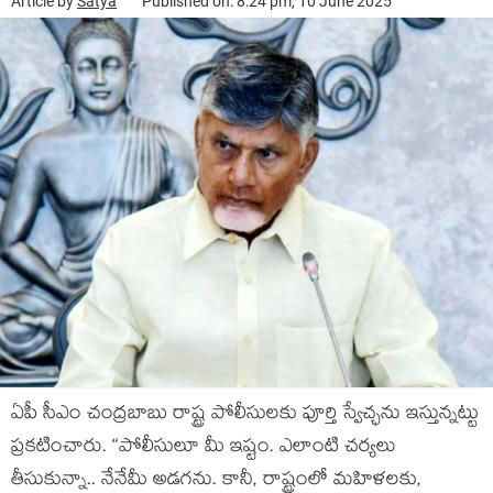
Article by
Satya
Published on: 8:24 pm, 10 June 2025
ఏపీ సీఎం చంద్ర‌బాబు రాష్ట్ర పోలీసుల‌కు పూర్తి స్వేచ్ఛ‌ను ఇస్తున్న‌ట్టు
ప్ర‌క‌టించారు. “పోలీసులూ మీ ఇష్టం. ఎలాంటి చ‌ర్య‌లు
తీసుకున్నా.. నేనేమీ అడ‌గ‌ను. కానీ, రాష్ట్రంలో మ‌హిళ‌ల‌కు,