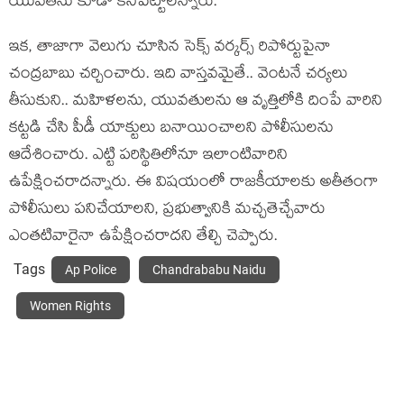
యువ‌త‌ను కూడా క‌నిపెట్టాల‌న్నారు.
ఇక‌, తాజాగా వెలుగు చూసిన సెక్స్ వ‌ర్క‌ర్స్ రిపోర్టుపైనా
చంద్ర‌బాబు చ‌ర్చించారు. ఇది వాస్త‌వ‌మైతే.. వెంట‌నే చ‌ర్య‌లు
తీసుకుని.. మ‌హిళ‌ల‌ను, యువ‌తుల‌ను ఆ వృత్తిలోకి దింపే వారిని
క‌ట్ట‌డి చేసి పీడీ యాక్టులు బ‌నాయించాల‌ని పోలీసుల‌ను
ఆదేశించారు. ఎట్టి ప‌రిస్థితిలోనూ ఇలాంటివారిని
ఉపేక్షించరాద‌న్నారు. ఈ విష‌యంలో రాజ‌కీయాల‌కు అతీతంగా
పోలీసులు ప‌నిచేయాల‌ని, ప్ర‌భుత్వానికి మ‌చ్చ‌తెచ్చేవారు
ఎంత‌టివారైనా ఉపేక్షించ‌రాద‌ని తేల్చి చెప్పారు.
Tags
Ap Police
Chandrababu Naidu
Women Rights