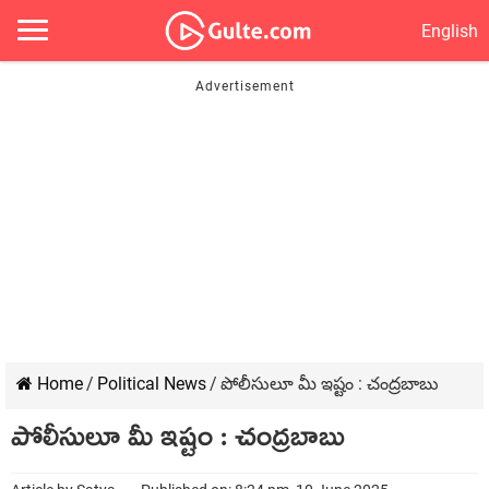
English
Home
/
Political News
/
పోలీసులూ మీ ఇష్టం : చంద్ర‌బాబు
పోలీసులూ మీ ఇష్టం : చంద్ర‌బాబు