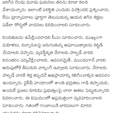
జ‌రిగిన రెండు మూడు ఘ‌ట‌న‌లు త‌న‌ను కూడా క‌ల‌చి
వేశాయ‌న్నారు. ఇలాంటి ప‌రిస్థితి ఎందుకు వ‌స్తోంద‌ని ప్ర‌శ్నించారు.
కేసు పూర్వాపరాలు పూర్తిగా తెలుసుకున్న ఆయ‌న త‌గిన శిక్ష‌లు
ప‌డేలా కోర్టులో వాద‌న‌లు వినిపించాల‌ని సూచించారు.
నిందితుల‌ను ఉపేక్షించ‌రాద‌ని సీఎం సూచించారు. ముఖ్యంగా
మ‌హిళ‌లు, చిన్నారుల‌పై జ‌రుగుతున్న అఘాయిత్యాల‌ను క‌ట్ట‌డి
చేయాల‌ని చెప్పారు. వ్య‌వ‌స్థీకృత నేరాల‌కు పాల్ప‌డే వారిని
నిరంత‌రం ప‌ర్యవేక్షించాల‌ని.. అవ‌స‌ర‌మైతే.. ముందుగానే వారిని
అదుపులోకి తీసుకుని వార్నింగ్ ఇవ్వాల‌ని సూచించారు. నేరాలకు
పాల్పడే వారికి శిక్ష తప్పదనే అభిప్రాయాన్ని కలిగించాల్సిన అవ‌స‌రం
ఉంద‌న్నారు. వైసీపీ హ‌యాంలో శాంతి భ‌ద్ర‌త‌లు గాడి త‌ప్పాయ‌ని..
అందుకే ప్ర‌జ‌లు కూట‌మి ప్ర‌భుత్వంపై చాలా ఆశలు పెట్టుకున్నార‌ని
వివ‌రించారు. ఈ విష‌యంలో అప్ర‌మ‌త్తంగా వ్య‌వ‌హ‌రించాల‌ని
సూచించారు. గ‌తంలో గంజాయికి బానిస‌లుగా మారిన