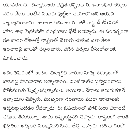
యువ‌తుల‌కు, చిన్నారుల‌కు భ‌ద్ర‌త క‌ల్పించాలి. అసాంఘిక శ‌క్తులు
నేరం చేయాలంటేనే వ‌ణుకు పుట్టేలా చేయాలి” అని ఆయ‌న
వ్యాఖ్యానించారు. తాజాగా స‌చివాల‌యంలో రాష్ట్ర డీజీపీ స‌హా
హోం శాఖ సెక్ర‌ట‌రీతో చంద్ర‌బాబు భేటీ అయ్యారు. ఈ సంద‌ర్భంగా
గ‌త వారం రోజుల్లో రాష్ట్రంలో వెలుగు చూసిన ప‌లు కీల‌క
అంశాల‌పై వారితో చ‌ర్చించారు. త‌గిన చ‌ర్య‌లు తీసుకోవాల‌ని
సూచించారు.
అనంత‌పురంలో ఇంట‌ర్ విద్యార్థిని దారుణ హ‌త్య‌, క‌ర్నూలులో
బాలిక‌పై సామూహిక అత్యాచారం.. వంటివాటిని ప్ర‌స్తావించారు.
పోలీసుల‌కు స్వేచ్ఛ‌నిస్తున్నామ‌ని.. అయినా.. నేరాలు జ‌రుగుతూనే
ఉన్నాయ‌ని చెప్పారు. ముఖ్యంగా గంజాయి ముఠా ఆగ‌డాల‌కు
అడ్డుక‌ట్ట ప‌డ‌డం లేద‌న్నారు. ఈ విష‌యంలో పోలీసులు ఎలాంటి
చ‌ర్య‌లు తీసుకున్నా.. తాను త‌ప్పుబ‌ట్ట‌న‌ని చెప్పారు. రాష్ట్రంలో శాంతి
భ‌ద్ర‌త‌లు అత్యంత ముఖ్య‌మని సీఎం తేల్చి చెప్పారు. గ‌త వారంలో