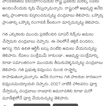
సాంకేతిక‌త‌ను వినియోగించుకుని రాష్ట్ర ప్ర‌జ‌ల‌కు మ‌రిన్ని సేవ‌లు
అందించేందుకు కృషి చేస్తున్నామ‌న్నారు. రాష్ట్రంలో అభివృద్ధి అనేది
అన్ని ప్రాంతాల‌కు విస్త‌రించ‌నున్న‌ట్టు చంద్ర‌బాబు తెలిపారు. ఒక్కొక్క
ప్రాంతాన్ని ఒక్కొక్క రంగానికి కీల‌కంగా మార్చ‌నున్న‌ట్టు తెలిపారు.
గ‌త ఎన్నిక‌ల‌కు ముందు ప్ర‌క‌టించిన సూప‌ర్ సిక్స్‌ను అమ‌లు
చేస్తామ‌ని చంద్ర‌బాబు చెప్పారు. ఈ నెల‌లోనే త‌ల్లికి వంద‌నం,
ఆగ‌స్టు 15న ఉచిత ఆర్టీసీ బ‌స్సు వంటివి అమ‌లు చేయ‌నున్న‌ట్టు
తెలిపారు. కేవ‌లం సంక్షేమమే కాకుండా.. అభివృధ్ది-సంక్షేమాన్ని
కూడా స‌మాంత‌రంగా ముందుకు తీసుకువెళ్ళ‌నున్న‌ట్టు చంద్ర‌బాబు
తెలిపారు. గ‌త ప్ర‌భుత్వ విధ్వంసం నుంచి రాష్ట్రాన్ని
కాపాడుతున్నామ‌న్నారు. అనేక రంగాలు గ‌త పాల‌కుల కార‌ణంగా
విధ్వంస‌మ‌య్యాయ‌ని చెప్పారు. 2027 నాటికి పోలవరం పూర్తి
చేస్తామ‌న్న చంద్ర‌బాబు రాజ‌ధాని అమ‌రావ‌తిని కూడా మ‌రో
మూడేళ్ల‌లోనే పూర్తి చేయ‌నున్న‌ట్టు తెలిపారు.