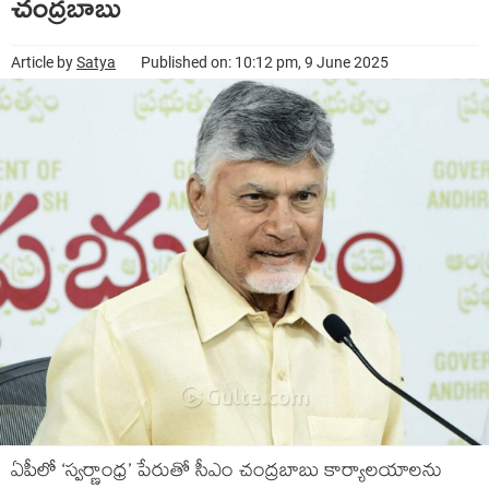
చంద్రబాబు
Article by
Satya
Published on: 10:12 pm, 9 June 2025
ఏపీలో ‘స్వ‌ర్ణాంధ్ర‌’ పేరుతో సీఎం చంద్ర‌బాబు కార్యాల‌యాల‌ను