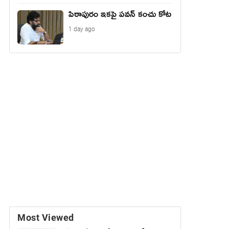
పిఠాపురం ఇకపై పవన్ కంచు కోట
1 day ago
Most Viewed