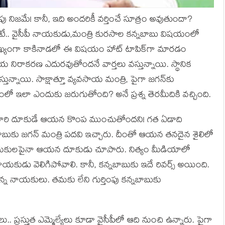
నిజ‌మే! కానీ, ఇది అంద‌రికీ వ‌ర్తించే సూత్రం అవుతుందా?
వైసీపీ నాయ‌కుడు,మంత్రి కుర‌సాల క‌న్న‌బాబు విష‌యంలో
ముఖ్యంగా కాకినాడ‌లో ఈ విష‌యం హాట్ టాపిక్‌గా మార‌డం
హాయ నిరాక‌ర‌ణ ఎదుర‌వుతోంద‌నే వార్త‌లు వస్తున్నాయి. స్థానిక
తున్నాయి. సాక్షాత్తూ వ్య‌వ‌సాయ మంత్రి, పైగా జ‌గ‌న్‌కు
ంలో ఇలా ఎందుకు జ‌రుగుతోంది? అనే ప్ర‌శ్న తెర‌మీదికి వ‌చ్చింది.
త్రిగారి దూకుడే ఆయ‌న కొంప ముంచుతోంద‌ని! గత ఏడాది
‌బాబుకు జ‌గ‌న్ మంత్రి ప‌ద‌వి ఇచ్చారు. దీంతో ఆయ‌న త‌న‌దైన శైలిలో
త‌ర నాయ‌కుల‌పైనా ఆయ‌న దూకుడు చూపారు. నిత్యం మీడియాలో
నాయ‌కుడు వెలిగిపోవాలి. కానీ, క‌న్న‌బాబుకు ఇదే రివ‌ర్స్ అయింది.
్న నాయ‌కులు. త‌మ‌కు లేని గుర్తింపు క‌న్న‌బాబుకు
 ప్ర‌స్తుత ఎమ్మెల్యేలు కూడా వైసీపీలో ఆది నుంచి ఉన్నారు. పైగా