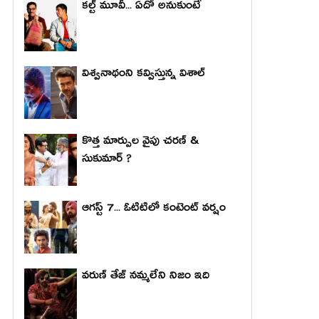
కల్ట్ మూవీ... ఏదో అనుకుంటే
విశ్వనాథంని కవ్విస్తున్న విశాల్
కొత్త మార్పుల వైపు చరణ్ &
సుకుమార్ ?
ఆగస్ట్ 7... ఓటిటిలో కంటెంట్ వర్షం
వరుణ్ తేజ్ నమ్మలేని నిజం ఇది