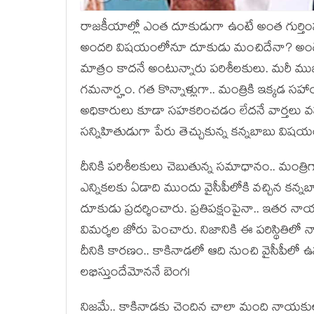
రాజ‌కీయాల్లో ఎంత దూకుడుగా ఉంటే అంత గుర్తింపు 
అంద‌రి విషయంలోనూ దూకుడు మంచిదేనా? అంటే.. 
మాత్రం కాద‌నే అంటున్నారు ప‌రిశీల‌కులు. మ‌రీ 
గ‌మ‌నార్హం. గ‌త కొన్నాళ్లుగా.. మంత్రికి ఇక్క‌డ స‌
అధికారులు కూడా స‌హ‌క‌రించ‌డం లేద‌నే వార్త‌లు వ‌స్
స‌న్నిహితుడుగా పేరు తెచ్చుకున్న క‌న్న‌బాబు విష‌య
దీనికి ప‌రిశీల‌కులు చెబుతున్న స‌మాధానం.. మం
ఎన్నిక‌ల‌కు ఏడాది ముందు వైసీపీలోకి వ‌చ్చిన క‌న్న
దూకుడు ప్ర‌ద‌ర్శించారు. ప్ర‌తిప‌క్షంపైనా.. ఇ
విమ‌ర్శ‌ల జోరు పెంచారు. నిజానికి ఈ ప‌రిస్థితిలో 
దీనికి కార‌ణం.. కాకినాడలో ఆది నుంచి వైసీపీలో ఉన
ల‌భిస్తుందేమోననే బెంగ‌!
నిజ‌మే.. కాకినాడ‌కు చెందిన చాలా మంది నాయ‌కులు..