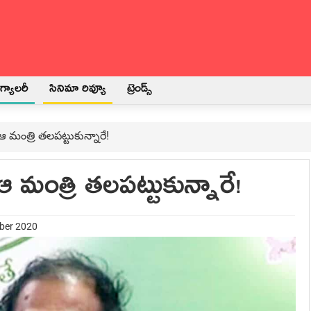
్యాలరీ
సినిమా రివ్యూ
ట్రెండ్స్
ంత్రి త‌ల‌ప‌ట్టుకున్నారే!
మంత్రి త‌ల‌ప‌ట్టుకున్నారే!
mber 2020