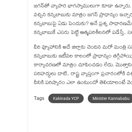
జ‌గ‌న్‌తో వ్యాపార భాగ‌స్వాములుగా కూడా ఉన్నారు. వీ
వ‌చ్చిన క‌న్న‌బాబుకు మాత్రం జ‌గ‌న్ ప్రాధాన్యం ఇచ
క‌న్న‌బాబుపై ఏడు పెందుకు? అనే ప్ర‌శ్న సాధార‌ణ‌
క‌న్న‌బాబుకే ఎస‌రు పెట్టి ఆత్మ‌ప‌రిశీల‌న‌లో ప‌డేస్తే
వీరి వ్యూహానికి అదే జిల్లాకు చెందిన మ‌రో మంత్రి స
క‌న్న‌బాబుకు ఇటీవ‌ల కాలంలో ప్రాధాన్యం త‌గ్గిప
కార్యాచ‌ర‌ణ‌లో మాత్రం చూపించ‌డం లేదు. మొత్తానికి
స‌రిహ‌ద్దులు దాటి.. రాష్ట్ర వ్యాప్తంగా ప్ర‌చారంలో
దీనికి ప‌రిష్కారం ఎలా ఉంటుందో తెలియాలంటే వె
Tags
Kakinada YCP
Minister Kannababu