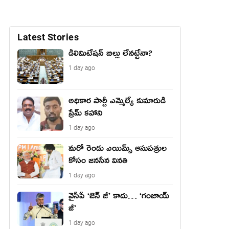
Latest Stories
డీలిమిటేషన్ బిల్లు లేన‌ట్టేనా?
1 day ago
అధికార పార్టీ ఎమ్మెల్యే కుమారుడి
ప్రేమ్ కహాని
1 day ago
మరో రెండు ఎయిమ్స్ ఆసుపత్రుల
కోసం జనసేన వినతి
1 day ago
వైసీపీ ‘జెన్ జీ’ కాదు… ‘గంజాయ్
జీ’
1 day ago