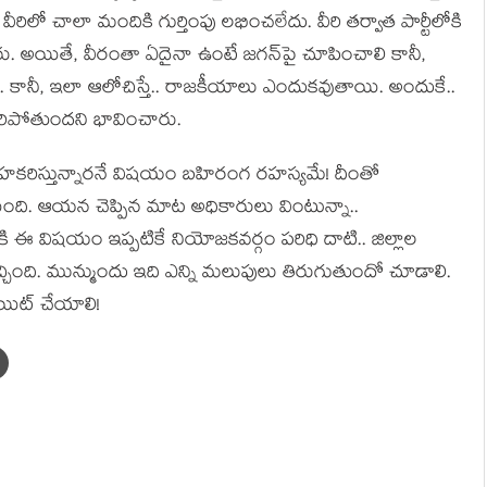
రిలో చాలా మందికి గుర్తింపు ల‌భించ‌లేదు. వీరి త‌ర్వాత పార్టీలోకి
్చారు. అయితే, వీరంతా ఏదైనా ఉంటే జ‌గ‌న్‌పై చూపించాలి కానీ,
మే. కానీ, ఇలా ఆలోచిస్తే.. రాజ‌కీయాలు ఎందుక‌వుతాయి. అందుకే..
.. స‌రిపోతుంద‌ని భావించారు.
‌హ‌క‌రిస్తున్నార‌నే విష‌యం బ‌హిరంగ ర‌హ‌స్య‌మే! దీంతో
ోయింది. ఆయ‌న చెప్పిన మాట అధికారులు వింటున్నా..
 ఈ విష‌యం ఇప్ప‌టికే నియోజ‌క‌వ‌ర్గం ప‌రిధి దాటి.. జిల్లాల
కి వ‌చ్చింది. మున్ముందు ఇది ఎన్ని మ‌లుపులు తిరుగుతుందో చూడాలి.
యిట్ చేయాలి!