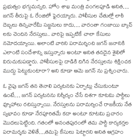
ప్రభుత్వం భగ్గుమన్నది. హోం శాఖ మంత్రి వంగలపూడి అనిత…
జగన్ తీరుపై ఓ రేంజిలో ఫైరయ్యారు. పోలీసుల చేతుల్లో లాఠీ
దెబ్బలు తిన్నవారేమీ సజ్జనులు కాదు… వారంతా గంజాయి బ్యాచ్
లకు చెందిన నేరస్తులు.. వారిపై ఇప్పటికే చాలా కేసులు
నమోదయ్యాయి. అలాంటి వారిని పరామర్శించి జగన్ జనానికి
ఎలాంటి సందేశాన్ని ఇస్తున్నారు అంటూ అనిత తనదైన శైలిలో
విరుచుకుపడ్డారు. పోలీసులపై దాడికి దిగిన నేరస్తులను శిక్షించక
ముద్దు పెట్టుకుంటారా? అని కూడా ఆమె జగన్ ను ప్రశ్నించారు.
ఓ వైపు జగన్ తన తెనాలి పర్యటనకు ఏర్పాట్లు చేసుకుంటూ
ఉంటే… జగన్ పర్యటనను నిర్వీర్యం చేసే దిశగా కూటమి పార్టీలు
వ్యూహాలు రచిస్తున్నాయి. నేరస్తులను పరామర్వించే రాజకీయ నేత
స్వభావం కూడా నేరపూరితమే కదా అంటూ కూటమి ప్రచారం
మొదలుపెట్టింది. గతంలో అనంతపురంలో తమ పార్టీ కార్యకర్తల
పరామర్శకు వెళితే…తమపై కేసులు పెట్టారని అనిత ఆగ్రహం