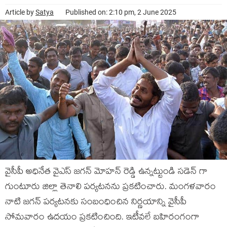
Article by
Satya
Published on: 2:10 pm, 2 June 2025
వైసీపీ అధినేత వైఎస్ జగన్ మోహన్ రెడ్డి ఉన్నట్టుండి సడెన్ గా
గుంటూరు జిల్లా తెనాలి పర్యటనను ప్రకటించారు. మంగళవారం
నాటి జగన్ పర్యటనకు సంబంధించిన నిర్ణయాన్ని వైసీపీ
సోమవారం ఉదయం ప్రకటించింది. ఇటీవలే బహిరంగంగా