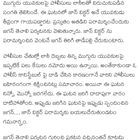
ముగ్గురు యువకులపై పోలీసులు లాఠీలతో విరుచుకుపడిన
సంగతి తెలిసిందే. ఈ ఘటనలో జాన్ విక్టర్ అనే యువకుడు
తీవ్రంగా గాయపడ్డారట. ప్రస్తుతం అతడిని పరామర్శించేందుకు
జగన్ తెనాలి పర్యటనకు వెళుతున్నారు. జాన్ విక్టర్ ను
పరామర్శించిన వెంటనే జగన్ తిరిగి తాడేపల్లి చేరుకుంటారు.
పోలీసుల చేతుల్లో లాఠీ దెబ్బలు తిన్న ముగ్గురు యువకులపై
ఇప్పటికే పలు కేసులు నమోదు అయి ఉన్నాయి. అంతేకాకుండా ఓ
పోలీస్ కానిస్టేబుల్ పై దాడి చేసిన కారణంగానే వారిని పోలీసులు
బహిరంగంగా శిక్షించినట్లు సమాచారం. అయినా ఈ ఘటన
నిన్నో, మొన్నో జరగలేదు. ఈ ఘటన జరిగి దాదాపుగా వారం
దాటిపోతోంది. అప్పుడు జరిగిన ఘటనపై ఇప్పుడు స్పందించిన
జగన్… జాన్ విక్టర్ పరామర్శకు బయలుదేరుతుండటం
గమనార్హం.
జగన్ తెనాలి పర్యటన గురించి ప్రకటన వచ్చినంతనే కూటమి