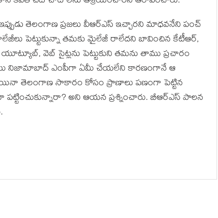
తోనే కవిత చిట్ చాట్ లను ఆశ్రయించారని ఆరోపించారు.
ఇప్పుడు తెలంగాణ ప్రజలు వీఆర్ఎస్ ఇచ్చారని మాధవనేని పంచ్
జీలు పెట్టుకున్నా తమకు మైలేజీ రాలేదని బావించిన కేటీఆర్,
తో యూట్యూబ్, వెబ్ సైట్లను పెట్టుకుని తమను తాము ప్రచారం
పాటు నిజామాబాద్ ఎంపీగా ఏమీ చేయలేని కారణంగానే ఆ
. అయినా తెలంగాణ సాకారం కోసం ప్రాణాలు పణంగా పెట్టిన
 పట్టించుకున్నారా? అని ఆయన ప్రశ్నించారు. బీఆర్ఎస్ పాలన
.