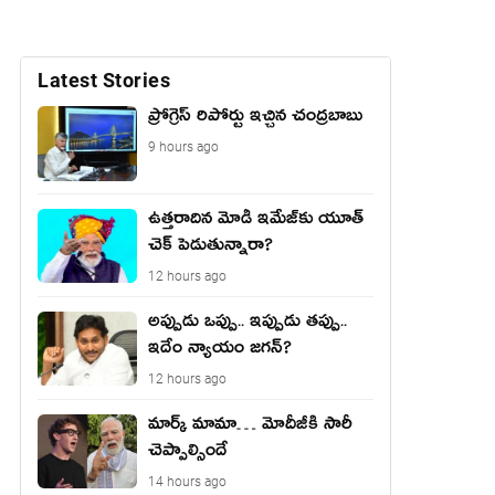
Latest Stories
ప్రోగ్రెస్ రిపోర్టు ఇచ్చిన చంద్ర‌బాబు
9 hours ago
ఉత్త‌రాదిన మోడీ ఇమేజ్‌కు యూత్
చెక్ పెడుతున్నారా?
12 hours ago
అప్పుడు ఒప్పు.. ఇప్పుడు తప్పు..
ఇదేం న్యాయం జగన్?
12 hours ago
మార్క్ మామా… మోదీజీకి సారీ
చెప్పాల్సిందే
14 hours ago