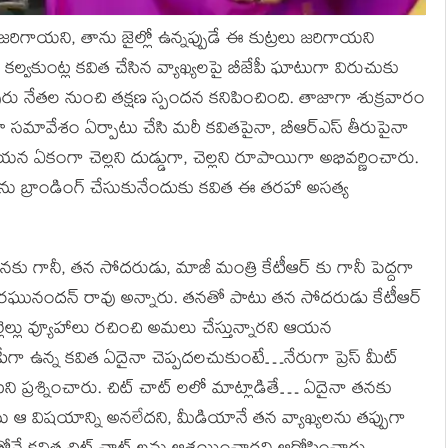
 జరిగాయని, తాను జైల్లో ఉన్నప్పుడే ఈ కుట్రలు జరిగాయని
్సీ కల్వకుంట్ల కవిత చేసిన వ్యాఖ్యలపై బీజేపీ ఘాటుగా విరుచుకు
ురు నేతల నుంచి తక్షణ స్పందన కనిపించింది. తాజాగా శుక్రవారం
మావేశం ఏర్పాటు చేసి మరీ కవితపైనా, బీఆర్ఎస్ తీరుపైనా
న ఏకంగా చెల్లని దుడ్డుగా, చెల్లని రూపాయిగా అభివర్ణించారు.
తాను బ్రాండింగ్ చేసుకునేందుకు కవిత ఈ తరహా అసత్య
కు గానీ, తన సోదరుడు, మాజీ మంత్రి కేటీఆర్ కు గానీ పెద్దగా
్నారని రఘునందన్ రావు అన్నారు. తనతో పాటు తన సోదరుడు కేటీఆర్
్లెల్లు వ్యూహాలు రచించి అమలు చేస్తున్నారని ఆయన
ీగా ఉన్న కవిత ఏదైనా చెప్పదలచుకుంటే…నేరుగా ప్రెస్ మీట్
టని ప్రశ్నించారు. చిట్ చాట్ లలో మాట్లాడితే… ఏదైనా తనకు
ు ఆ విషయాన్ని అనలేదని, మీడియానే తన వ్యాఖ్యలను తప్పుగా