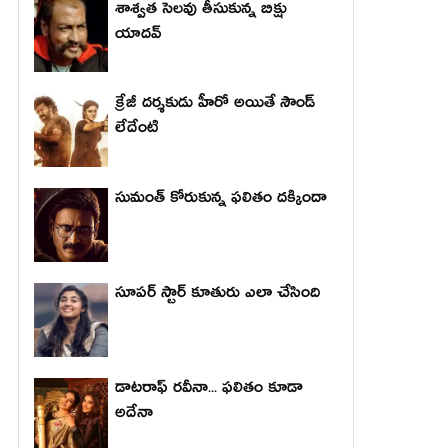
శాశ్వత సెలవు తీసుకున్న బిక్షు
యాదవ్
క్రేజీ దర్శకుడు హీరో అయితే సౌండ్
లేదేంటి
సుమంత్ కోరుకున్న ఫలితం దక్కిందా
సూపర్ స్టార్ కూతురు ఎలా చేసింది
డాటరాఫ్ రవీనా... ఫలితం కూడా
అదేనా