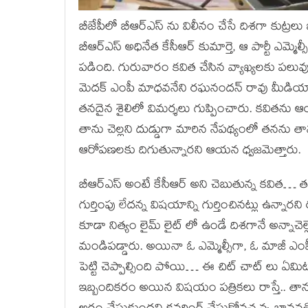
బీజేపీలో బీఆర్ఎస్ ను విలీనం చేసే దిశగా కుట్రలు
బీఆర్ఎస్ అధినేత కేసీఆర్ కుమార్తె, ఆ పార్టీ ఎమ్మెల
పడింది. గురువారం కవిత చేసిన వ్యాఖ్యలకు పలువ
మెదక్ ఎంపీ మాధవనేని రఘనందన్ రావు మీడియా స
తనదైన శైలిలో విమర్శలు గుప్పించారు. కవితను ఆయ
తాను చెల్లని దుడ్డుగా మారిన నేపథ్యంలో తనను 
ఆరోపణలకు దిగుతున్నారని ఆయన ధ్వజమెత్తారు.
బీఆర్ఎస్ అంటే కేసీఆర్ అని చెబుతున్న కవిత… తన
గుర్తింపు లేదన్న విషయాన్ని గుర్తించినట్లు ఉన
కూడా నిత్యం లైమ్ లైట్ లో ఉండే దిశగానే అన్నాచెల
మండిపడ్డారు. అయినా ఓ ఎమ్మెల్సీగా, ఓ మాజీ ఎంప
పెట్టి చెప్పాల్సింది పోయి… ఈ చిట్ చాట్ లు ఏమి
ఇబ్బందికరం అయిన విషయం పత్రికలు రాస్తే.. తాన