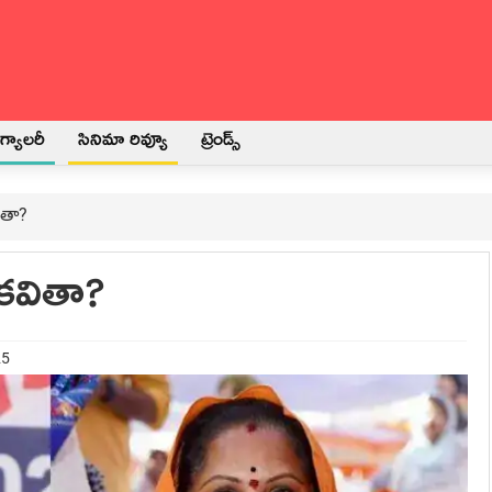
్యాలరీ
సినిమా రివ్యూ
ట్రెండ్స్
ితా?
కవితా?
25