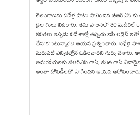
అర్థం చేసుకుందని కవరింగ్ చేసుకోవచ్చన్న బావన
తెలంగాణను పదేళ్ల పాటు పాలించిన బీఆర్ఎస్ కు 
డైలాగులు విసిరారు. తమ పాలనలో 30 మెడికల్ కాలే
కవితలు ఇప్పడు విదేశాల్లో తప్పుడు ఐపీ అడ్రెస్ ల
చేసుకుంటున్నారని ఆయన ప్రశ్నించారు. ఐధేళ్ల 
మరుసటి ఎన్నికల్లోనే ఓడించారని గుర్తు చేశారు
అమరవీరులకు బీఆర్ఎస్ గానీ, కవిత గానీ ఏనాడైనా
అంతా దోపిడీలతో సాగిందని ఆయన ఆరోపించారు