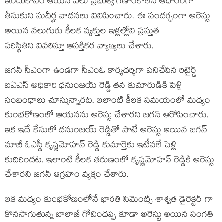
ఇందుకోసం ఆయన పలు ప్రభుత్వ గణాంకాలనే ఆధారంగా
తీసుకుని సుదీర్ఘ వాదనలు వినిపించారు. ఈ సందర్భంగా అరెస్టు
అయిన నలుగురు కీలక వ్యక్తుల ఇళ్లల్లోని ప్రస్తుత
పరిస్థితిని వివరిస్తూ ఆసక్తికర వ్యాఖ్యలు చేశారు.
జగన్ సీఎంగా ఉండగా సీఎంఓ కార్యదర్శిగా పనిచేసిన రిటైర్డ్
ఐఏఎస్ అధికారి ధనుంజయ్ రెడ్డి తన కుమారుడికి పెళ్లి
సంబంధాలు చూస్తున్నారట. ఇలాంటి కీలక సమయంలో మద్యం
కుంభకోణంలో ఆయనను అరెస్టు చేశారని జగన్ ఆరోపించారు.
ఇక ఇదే కేసులో దనుంజయ్ రెడ్డితో పాటే అరెస్టు అయిన జగన్
మాజీ ఓఎస్డీ కృష్ణమోహన్ రెడ్డి కుమార్తెకు ఇటీవలే పెళ్లి
కుదిరిందట. ఇలాంటి కీలక తరుణంలో కృష్ణమోహన్ రెడ్డికి అరెస్టు
చేశారని జగన్ ఆగ్రహం వ్యక్తం చేశారు.
ఇక మద్యం కుంభకోణంలోనే భారతి సిమెంట్స్ శాశ్వత డైరెక్టర్ గా
కొనసాగుతున్న బాలాజీ గోవిందప్ప కూడా అరెస్టు అయిన సంగతి