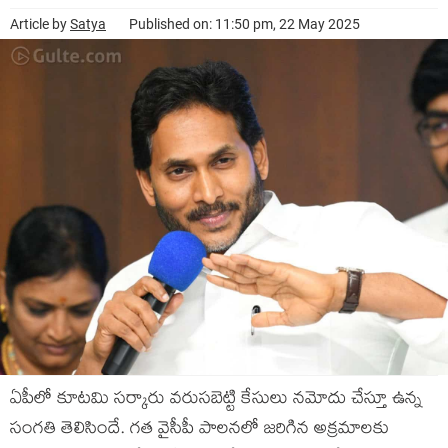
Article by
Satya
Published on: 11:50 pm, 22 May 2025
ఏపీలో కూటమి సర్కారు వరుసబెట్టి కేసులు నమోదు చేస్తూ ఉన్న
సంగతి తెలిసిందే. గత వైసీపీ పాలనలో జరిగిన అక్రమాలకు