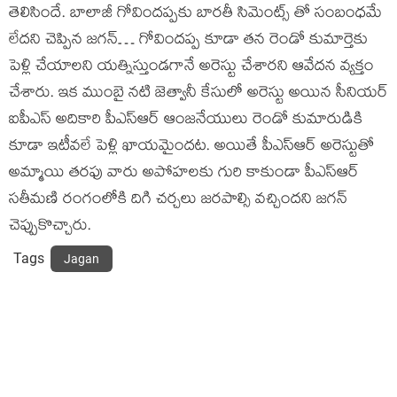
తెలిసిందే. బాలాజీ గోవిందప్పకు బారతీ సిమెంట్స్ తో సంబంధమే
లేదని చెప్పిన జగన్… గోవిందప్ప కూడా తన రెండో కుమార్తెకు
పెళ్లి చేయాలని యత్నిస్తుండగానే అరెస్టు చేశారని ఆవేదన వ్యక్తం
చేశారు. ఇక ముంబై నటి జెత్వానీ కేసులో అరెస్టు అయిన సీనియర్
ఐపీఎస్ అదికారి పీఎస్ఆర్ ఆంజనేయులు రెండో కుమారుడికి
కూడా ఇటీవలే పెళ్లి ఖాయమైందట. అయితే పీఎస్ఆర్ అరెస్టుతో
అమ్మాయి తరఫు వారు అపోహలకు గురి కాకుండా పీఎస్ఆర్
సతీమణి రంగంలోకి దిగి చర్చలు జరపాల్సి వచ్చిందని జగన్
చెప్పుకొచ్చారు.
Tags
Jagan