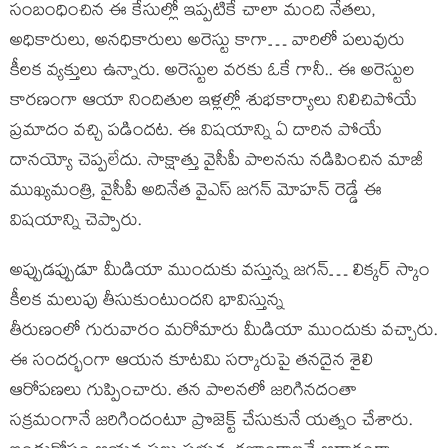
సంబంధించిన ఈ కేసుల్లో ఇప్పటికే చాలా మంది నేతలు,
అధికారులు, అనధికారులు అరెస్టు కాగా… వారిలో పలువురు
కీలక వ్యక్తులు ఉన్నారు. అరెస్టుల వరకు ఓకే గానీ.. ఈ అరెస్టుల
కారణంగా ఆయా నిందితుల ఇళ్లల్లో శుభకార్యాలు నిలిచిపోయే
ప్రమాదం వచ్చి పడిందట. ఈ విషయాన్ని ఏ దారిన పోయే
దానయ్యో చెప్పలేదు. సాక్షాత్తు వైసీపీ పాలనను నడిపించిన మాజీ
ముఖ్యమంత్రి, వైసీపీ అదినేత వైఎస్ జగన్ మోహన్ రెడ్డే ఈ
విషయాన్ని చెప్పారు.
అప్పుడప్పుడూ మీడియా ముందుకు వస్తున్న జగన్… లిక్కర్ స్కాం
కీలక మలుపు తీసుకుంటుందని భావిస్తున్న
తీరుణంలో గురువారం మరోమారు మీడియా ముందుకు వచ్చారు.
ఈ సందర్భంగా ఆయన కూటమి సర్కారుపై తనదైన శైలి
ఆరోపణలు గుప్పించారు. తన పాలనలో జరిగినదంతా
సక్రమంగానే జరిగిందంటూ ప్రొజెక్ట్ చేసుకునే యత్నం చేశారు.