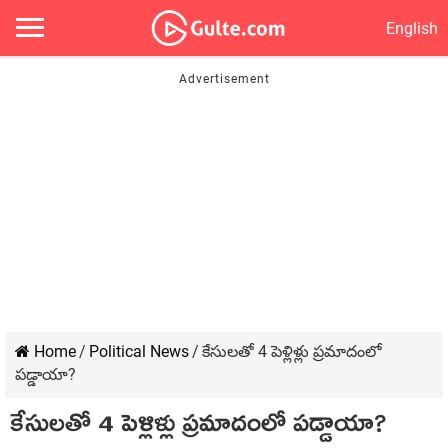
English
Home
/
Political News
/
కేసులతో 4 పెళ్లిళ్లు ప్రమాదంలో
పడ్డాయా?
కేసులతో 4 పెళ్లిళ్లు ప్రమాదంలో పడ్డాయా?