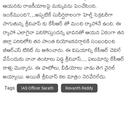
ఆయనకు రాజకీయాలపై మక్కువను పెంచేసింది.
ఇంకేముంది?…అప్పటికే సుదీర్ఘకాలంగా హెల్త్ సెక్రటరీగా
సాగుతున్న శ్రీనివాస్ కు కేసీఆర్ తో మంచి ర్యాపోనే ఉంది. ఈ
ర్యాపో ఎలాగైనా పనికొస్తుందన్న భావనతో ఆయన ఏకంగా తన
జిల్లా పరిదిలోని తన సొంత నియోజకవర్గానికి సంబంధించి
బీఆర్ఎస్ టికెట్ ను ఆశించారు. ఈ విషయాన్ని కేసీఆర్ చెవిలే
వేసేందుకు నానా తంటాలు పడ్డ శ్రీనివాస్… పలుమార్లు కేసీఆర్
కాళ్లు మొక్కారు. ఈ ఫొటోలు, వీడియోలు నాడు తెగ వైరల్
అయ్యాయి. అయితే శ్రీనివాస్ కల మాత్రం నెరవేరలేదు.
Tags
IAS Officer Sarath
Revanth Reddy