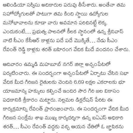
ఆలిండియా సర్వీసు అదికారుల పరువు తీసేశారు. అంతేనా తమ
సహోద్యోగులతో పాటుగా తమ కింది స్థాయి ఉద్యోగుల
మనోభావాలను కూడా వారు అవమాన పరిచినట్టే లెక్క.
ఎందుకంటే… ప్రభుత్వ పాలనలో కీలక స్థానంలో ఉన్న శ్రీనివాస్
నాటి సీఎం కేసీఆర్ కాళ్లను పదే పదే మొక్కితే… నేడు సీఎం
రేవంత్ రెడ్డి కాళ్లకు శరత్ బహిరంగ వేదిక మీదే వందనం చేశారు.
ఆదివారం ఉమ్మడి మహబూబ్ నగర్ జిల్లా అచ్చంపేటలో
పర్యటించారు. ఈ సందర్భంగా అచ్చంపేటలో ఏర్పాటు చేసిన సభా
వేదిక మీద గిరిజన రైతులకు చెందిన 6.69 లక్షల ఎకరాలకు భూ
యాజమాన్య హక్కులు కల్పించే ఇందిర సౌర గిరి జల వికాసం
పధకానికి శ్రీకారం చుట్టారు. నల్లమల డిక్లరేషన్ పేరిట ఈ
కార్యక్రమాన్ని రేవంత్ ప్రారంభించారు. ఈ సందర్భంగా వేదిక మీద
గిరిజన సంక్షేమ శాఖ ముఖ్య కార్యదర్శిగా ఉన్న ఐఏఎస్ అధికారి
శరత్… సీఎం రేవంత్ వద్దకు వచ్చి ఆయన చేతిలో ఓ జ్ఞాపికను