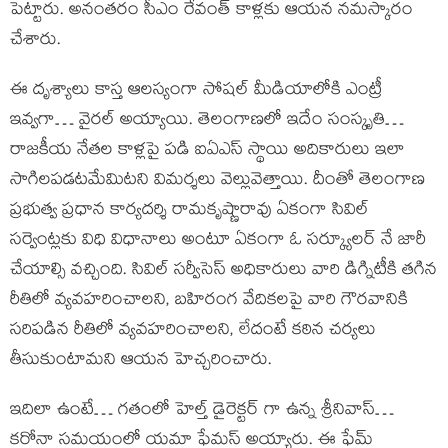
పెట్టారు. అనంతరం సీఎం రేవంత్ కాళ్లకు ఆయన నమస్కారం
చేశారు.
ఈ దృశ్యాలు కాస్త ఆలస్యంగా సోషల్ మీడియాలోకి ఎంట్రీ
ఇవ్వగా… వైరల్ అయ్యాయి. తెలంగాణలో ఇదేం సంస్కృతి…
రాజకీయ నేతల కాళ్లపై పడి ఐఏఎస్ స్థాయి అదికారులు ఇలా
సాగిలపడటమేమిటని విమర్శలు వెల్లువెత్తాయి. దీంతో తెలంగాణ
ప్రభుత్వ ప్రధాన కార్యదర్శి రామకృష్ణారావు ఏకంగా సివిల్
సర్వెంట్లకు విధి విధానాలు అంటూ ఏకంగా ఓ సర్క్యూలర్ నే జారీ
చేయాల్సి వచ్చింది. సివిల్ సర్వీసెస్ అధికారులు వారి డిగ్నిటీకి తగిన
రీతిలో వ్యవహరించాలని, బహిరంగ వేదికలపై వారి గౌరవానికి
సరిపడిన రీతిలో వ్యవహరించాలని, లేదంటే కఠిన చర్యలు
తీసుకుంటామని ఆయన హెచ్చరించారు.
ఇదిలా ఉంటే… గతంలో హెల్త్ డైరెక్టర్ గా ఉన్న శ్రీనివాస్…
కరోనా సమయంలో యమా ఫేమస్ అయ్యారు. ఈ ఫేమ్