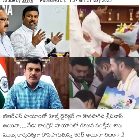
Article by
Satya
Published on: 11:37 am, 21 May 2025
బీఆర్ఎస్ హయాంలో హెల్త్ డైరెక్టర్ గా కొనసాగిన శ్రీనివాస్
అయినా… నేడు కాంగ్రెస్ హయాంలో గిరిజన సంక్షేమ శాఖ
ముఖ్య కార్యదర్శిగా కొనసాగుతున్న శరత్ అయినా నిజంగానే