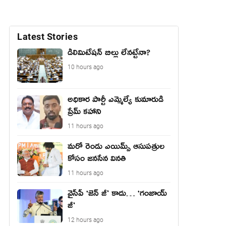
Latest Stories
డీలిమిటేషన్ బిల్లు లేన‌ట్టేనా?
10 hours ago
అధికార పార్టీ ఎమ్మెల్యే కుమారుడి
ప్రేమ్ కహాని
11 hours ago
మరో రెండు ఎయిమ్స్ ఆసుపత్రుల
కోసం జనసేన వినతి
11 hours ago
వైసీపీ ‘జెన్ జీ’ కాదు… ‘గంజాయ్
జీ’
12 hours ago