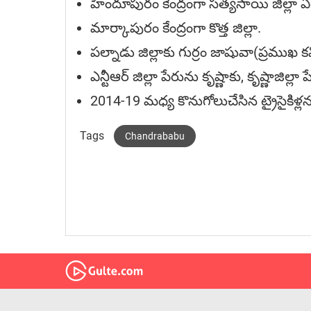
హిందూపురం కేంద్రంగా స‌త్య‌సాయి జిల్లా ఏ
మార్కాపురం కేంద్రంగా కొత్త జిల్లా.
ప‌ల్నాడు జిల్లాకు గుర్రం జాషువా(ప్ర‌ముఖ క‌
ఎన్టీఆర్ జిల్లా పేరును కృష్ణాకు, కృష్ణాజిల్లా
2014-19 మ‌ధ్య కొనుగోలుచేసిన ట్రైసైకిళ్ల
Tags
Chandrababu