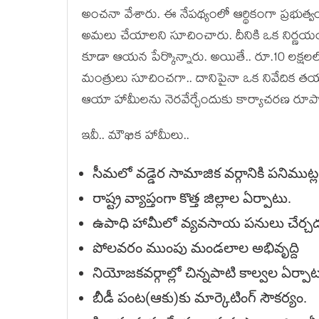
అంచనా వేశారు. ఈ నేప‌థ్యంలో ఆర్థికంగా ప్ర‌భుత్
అమ‌లు చేయాల‌ని సూచించారు. దీనికి ఒక నిర్ణ‌య
కూడా ఆయ‌న పేర్కొన్నారు. అయితే.. రూ.10 ల‌క్ష‌ల‌
మంత్రులు సూచించ‌గా.. దానిపైనా ఒక నివేదిక త‌య
ఆయా హామీలను నెర‌వేర్చేందుకు కార్యాచ‌ర‌ణ రూప
ఇవీ.. మౌఖిక హామీలు..
సీమ‌లో వ‌డ్డెర సామాజిక వ‌ర్గానికి ప‌నిముట్
రాష్ట్ర వ్యాప్తంగా కొత్త జిల్లాల ఏర్పాటు.
ఉపాధి హామీలో వ్య‌వ‌సాయ ప‌నులు చేర్చ‌
పోల‌వ‌రం ముంపు మండ‌లాల అభివృద్ది
నియోజ‌క‌వ‌ర్గాల్లో చిన్న‌పాటి కాల్వ‌ల ఏర్పా
బీడీ పంట‌(ఆకు)కు మార్కెటింగ్ సౌక‌ర్యం.