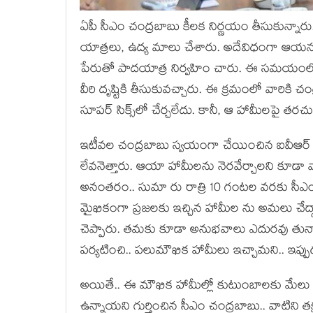
ఏపీ సీఎం చంద్ర‌బాబు కీలక నిర్ణ‌యం తీసుకున్నార
యాత్ర‌లు, ఉద్య మాలు చేశారు. అదేవిధంగా ఆయ‌న 
పేరుతో పాద‌యాత్ర నిర్వ‌హిం చారు. ఈ స‌మ‌యంలో ప్
వీరి దృష్టికి తీసుకువ‌చ్చారు. ఈ క్ర‌మంలో వారికి 
సూప‌ర్ సిక్స్‌లో చేర్చ‌లేదు. కానీ, ఆ హామీల‌పై త‌ర‌చ
ఇటీవ‌ల చంద్ర‌బాబు స్వ‌యంగా చేయించిన ఐవీఆర్ ఎస
లేవనెత్తారు. ఆయా హామీల‌ను నెర‌వేర్చాల‌ని కూడా 
అనంత‌రం.. సుమా రు రాత్రి 10 గంట‌ల వ‌ర‌కు సీఎం
మైఖికంగా ప్ర‌జ‌ల‌కు ఇచ్చిన హామీల ను అమ‌లు చేద్ద
చెప్పారు. త‌మ‌కు కూడా అనుభవాలు ఎదుర‌వు తున్నా
ప‌ర్య‌టించి.. ప‌లుమౌఖిక హామీలు ఇచ్చామ‌ని.. ఇప్పు
అయితే.. ఈ మౌఖిక హామీల్లో కుటుంబాల‌కు మేలు చేస
ఉన్నాయ‌ని గుర్తించిన సీఎం చంద్ర‌బాబు.. వాటిని త‌క్ష