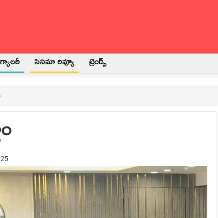
్యాలరీ
సినిమా రివ్యూ
ట్రెండ్స్
ం
ాం
025