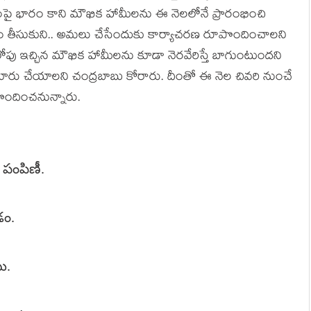
వంపై భారం కాని మౌఖిక హామీల‌ను ఈ నెల‌లోనే ప్రారంభించి
ం తీసుకుని.. అమలు చేసేందుకు కార్యాచ‌ర‌ణ రూపొందించాల‌ని
లోపు ఇచ్చిన మౌఖిక హామీల‌ను కూడా నెర‌వేరిస్తే బాగుంటుంద‌ని
ారు చేయాల‌ని చంద్ర‌బాబు కోరారు. దీంతో ఈ నెల చివ‌రి నుంచే
ొందించ‌నున్నారు.
ల పంపిణీ.
డం.
టు.