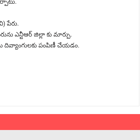
ర్పాటు.
వి) పేరు.
 పేరును ఎన్టీఆర్ జిల్లా కు మార్పు.
‌ను దివ్యాంగుల‌కు పంపిణీ చేయ‌డం.