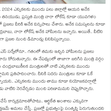
ు. 2024 ఎన్నిక‌ల‌కు ముందు ప‌లు జిల్లాల్లో ఆయ‌న అనేక
త‌న‌యుడు, ప్ర‌స్తుత మంత్రి నారా లోకేష్ కూడా యువ‌గ‌ళం
ర‌జ‌లు వీరికి అనేక విన్న‌పాలు చేశారు. అనేక స‌మ‌స్య‌ల‌ను కూడా
చంద్ర‌బాబు, నారా లోకేష్ అనేక హామీల‌ను ఇచ్చారు. అయితే.. వీటిని
ుగా ప్ర‌జ‌ల నుంచి డిమాండ్లు వినిపిస్తున్నాయి.
్ స‌ర్వేలోనూ.. గ‌తంలో త‌మ‌కు ఇచ్చిన హామీల‌ను ప్ర‌జ‌లు
వారు కోరుతున్నారు. ఈ నేప‌థ్యంలో తాజాగా జ‌రిగిన మంత్రి వ‌ర్గం
 చంద్ర‌బాబుకీల‌క మంత్రుల‌తో నాటి ఎన్నిక‌ల‌కు ముందు
ామ‌ని ప్ర‌తిపాదించారు. దీనికి స‌ద‌రు మంత్రులు కూడా ఓకే
య‌ని.. ఎన్నిక‌ల‌కు ముందు తాము కూడా నియోజ‌క‌వ‌ర్గాల్లో
డు వాటిని నెర‌వేర్చ‌డం మంచి ప‌రిణామ‌మ‌ని చెప్పుకొచ్చారు.
ే కార్య‌క్ర‌మాలతోపాటు.. ఆర్థికేత అంశాలు ఎక్కువ‌గా
‌ణమే అమ‌లు చేస్తే.. ప్ర‌జ‌ల్లో ప్ర‌భుత్వంపై సంతృప్తి పెరుగుతుంద‌ని