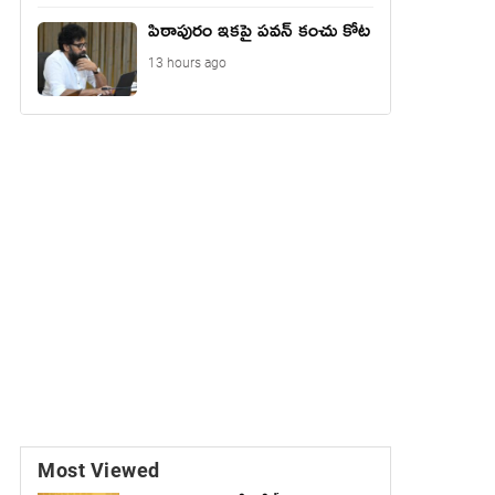
పిఠాపురం ఇకపై పవన్ కంచు కోట
13 hours ago
Most Viewed