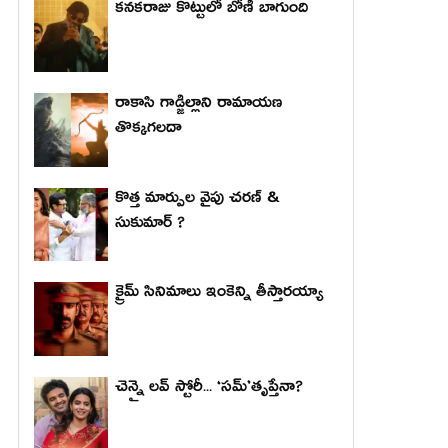
కనకరాజు కొట్టులో బోణీ బాగుంది
రాకాసి గాడ్జిల్లాని రామాయణ
తొక్కగలదా
కొత్త మార్పుల వైపు చరణ్ &
సుకుమార్ ?
క్రైమ్ సినిమాలు ఇంకెన్ని తీస్తారయ్యా
చెన్నై లవ్ స్టోరీ... ‘సమ్’తృప్తేనా?