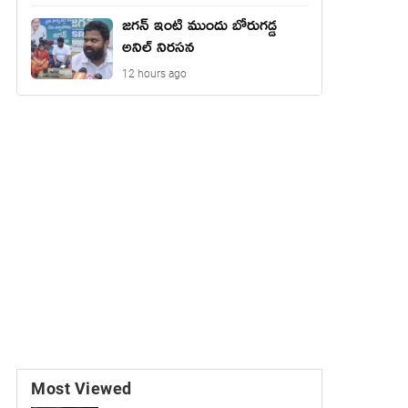
జగన్ ఇంటి ముందు బోరుగడ్డ
అనిల్ నిరసన
12 hours ago
Most Viewed