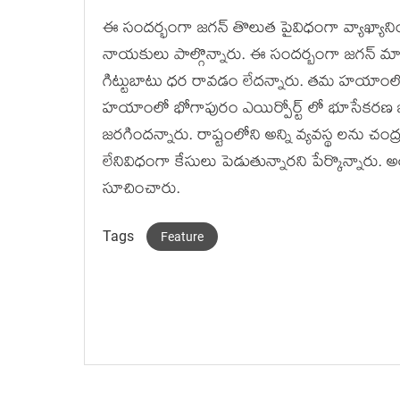
ఈ సంద‌ర్భంగా జ‌గ‌న్ తొలుత పైవిధంగా వ్యాఖ్యాన
నాయకులు పాల్గొన్నారు. ఈ సందర్బంగా జగన్ మాట
గిట్టుబాటు ధర రావడం లేదన్నారు. తమ హయాంలో ట్ర
హయాంలో భోగాపురం ఎయిర్పోర్ట్ లో భూసేకరణ జరగలేద
జరగిందన్నారు. రాష్టంలోని అన్ని వ్యవస్థ లను చంద్
లేనివిధంగా కేసులు పెడుతున్నారని పేర్కొన్నారు. అ
సూచించారు.
Tags
Feature