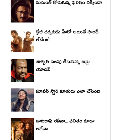
సుమంత్ కోరుకున్న ఫలితం దక్కిందా
క్రేజీ దర్శకుడు హీరో అయితే సౌండ్
లేదేంటి
శాశ్వత సెలవు తీసుకున్న బిక్షు
యాదవ్
సూపర్ స్టార్ కూతురు ఎలా చేసింది
డాటరాఫ్ రవీనా... ఫలితం కూడా
అదేనా