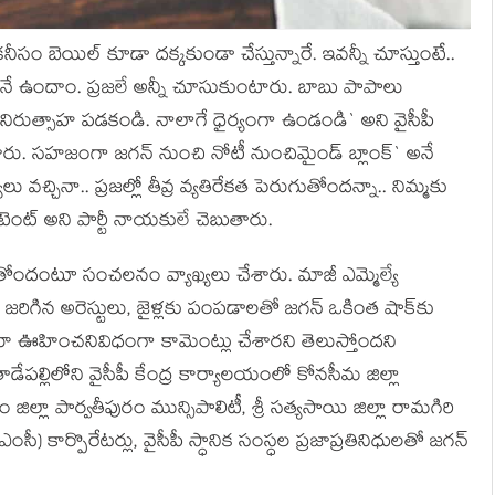
నీసం బెయిల్ కూడా ద‌క్క‌కుండా చేస్తున్నారే. ఇవ‌న్నీ చూస్తుంటే..
ానే ఉందాం. ప్ర‌జ‌లే అన్నీ చూసుకుంటారు. బాబు పాపాలు
‌డా నిరుత్సాహ ప‌డకండి. నాలాగే ధైర్యంగా ఉండండి` అని వైసీపీ
ారు. స‌హ‌జంగా జ‌గ‌న్ నుంచి నోటీ నుంచిమైండ్ బ్లాంక్‌` అనే
్చినా.. ప్ర‌జ‌ల్లో తీవ్ర వ్య‌తిరేక‌త పెరుగుతోంద‌న్నా.. నిమ్మ‌కు
ేటెంట్ అని పార్టీ నాయ‌కులే చెబుతారు.
ుతోందంటూ సంచ‌ల‌నం వ్యాఖ్య‌లు చేశారు. మాజీ ఎమ్మెల్యే
టి జ‌రిగిన అరెస్టులు, జైళ్ల‌కు పంపడాల‌తో జ‌గ‌న్ ఒకింత షాక్‌కు
‌రూ ఊహించ‌నివిధంగా కామెంట్లు చేశారని తెలుస్తోందని
డేప‌ల్లిలోని వైసీపీ కేంద్ర కార్యాల‌యంలో కోనసీమ జిల్లా
ిల్లా పార్వతీపురం మున్సిపాలిటీ, శ్రీ సత్యసాయి జిల్లా రామగిరి
ంసీ) కార్పొరేటర్లు, వైసీపీ స్ధానిక సంస్ధల ప్రజాప్రతినిధులతో జగన్‌