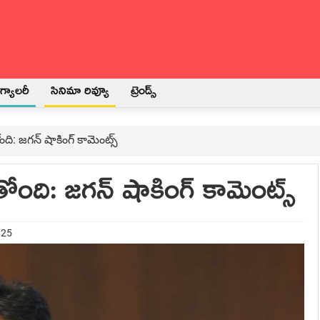
్యాలరీ
సినిమా రివ్యూ
ట్రెండ్స్
ి: జ‌గ‌న్ షాకింగ్‌ కామెంట్స్‌
ంది: జ‌గ‌న్ షాకింగ్‌ కామెంట్స్‌
025