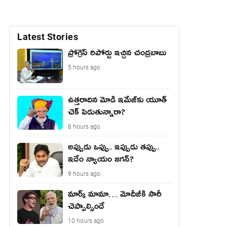
Latest Stories
ప్రోగ్రెస్ రిపోర్టు ఇచ్చిన చంద్ర‌బాబు
5 hours ago
ఉత్త‌రాదిన మోడీ ఇమేజ్‌కు యూత్
చెక్ పెడుతున్నారా?
8 hours ago
అప్పుడు ఒప్పు.. ఇప్పుడు తప్పు..
ఇదేం న్యాయం జగన్?
9 hours ago
మార్క్ మామా… మోదీజీకి సారీ
చెప్పాల్సిందే
10 hours ago