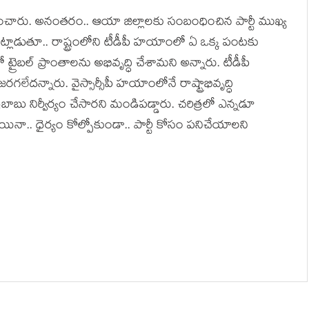
ించారు. అనంత‌రం.. ఆయా జిల్లాలకు సంబంధించిన పార్టీ ముఖ్య
్లాడుతూ.. రాష్ట్రంలోని టీడీపీ హయాంలో ఏ ఒక్క పంటకు
ైబల్ ప్రాంతాలను అభివృద్ధి చేశామని అన్నారు. టీడీపీ
న్నారు. వైస్సార్సీపీ హయాంలోనే రాష్ట్రాభివృద్ధి
రబాబు నిర్వీర్యం చేసారని మండిపడ్డారు. చరిత్రలో ఎన్నడూ
యినా.. ధైర్యం కోల్పోకుండా.. పార్టీ కోసం ప‌నిచేయాల‌ని