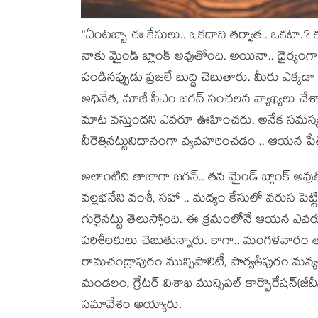
“ఏంట‌బ్బా ఈ కేసులు.. ఒక‌దాని త‌ర్వాత‌.. ఒక‌టా.? క‌
నాకు మైండ్ బ్లాంక్ అవుతోంది. అయినా.. ధైర్యంగ
పండిన‌ప్పుడు ప్ర‌జ‌లే బుద్ధి చెబుతారు. మీరు ఎక్క
అధినేత, మాజీ సీఎం జ‌గ‌న్ సంచ‌ల‌న వ్యాఖ్య‌లు చేశ
మాట వ‌స్తుంద‌ని ఎవ‌రూ ఊహించ‌రు. అనేక స‌మ‌స్య‌లు వ‌చ
నీరెత్తిన‌ట్టునిదానంగా వ్య‌వ‌హ‌రించ‌డం .. ఆయ‌న ప
అలాంటిది తాజాగా జ‌గ‌న్‌.. త‌న మైండ్ బ్లాంక్ అవ
వ‌ల్ల‌భ‌నేని వంశీ, స‌హా .. మ‌ద్యం కేసులో వ‌రుస పెట్
గురైన‌ట్టు తెలుస్తోంది. ఈ క్ర‌మంలోనే ఆయ‌న ఎవ
ప‌రిశీల‌కులు చెబుతున్నారు. కాగా.. మంగ‌ళ‌వారం తా
రామచంద్రాపురం మున్సిపాలిటీ, పార్వతీపురం మన్యం జ
మండలం, గ్రేటర్ విశాఖ మున్సిపల్‌ కార్పొరేషన్‌(జీవీఎ
సమావేశం అయ్యారు.