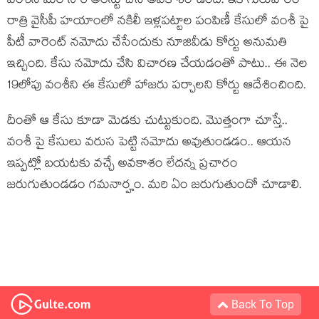
వంశీని మ‌రోసారి అరెస్టు చేసే అవ‌కాశం ఉంది. ఇక గురువారం
రాత్రి వైసీపీ హ‌యాంలో నకిలీ ఇళ్లపట్టాల పంపిణీ కేసులో వంశీ పై
పీటీ వారెంట్ న‌మోదు చేసేందుకు నూజివీడు కోర్టు అనుమ‌తి
ఇచ్చింది. కేసు న‌మోదు చేసి విచార‌ణ చేయ‌డంతో పాటు.. ఈ నెల
19లోపు వంశీని ఈ కేసులో హాజరు పర్చాలని కోర్టు ఆదేశించింది.
దీంతో ఆ కేసు కూడా మెడకు చుట్టుకుంది. మొత్తంగా చూస్తే..
వంశీ పై కేసులు వ‌రుస పెట్టి న‌మోదు అవుతుండ‌డం.. ఆయ‌న
ఇప్ప‌ట్లో బ‌య‌ట‌కు వ‌చ్చే అవ‌కాశం లేద‌న్న ప్ర‌చారం
జ‌రుగుతుండ‌డం గ‌మ‌నార్హం. మ‌రి ఏం జ‌రుగుతుందో చూడాలి.
Back To Top