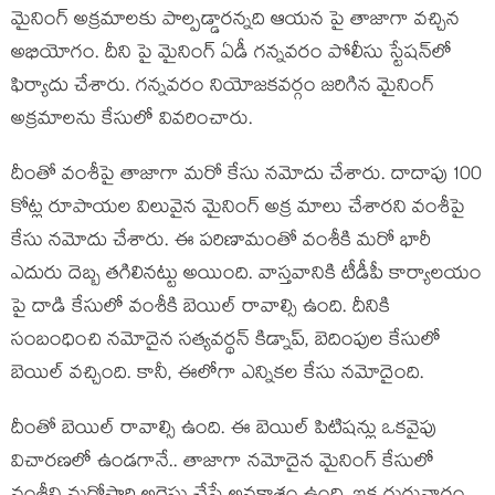
మైనింగ్ అక్ర‌మాల‌కు పాల్ప‌డ్డార‌న్న‌ది ఆయ‌న‌ పై తాజాగా వ‌చ్చిన
అభియోగం. దీని పై మైనింగ్ ఏడీ గన్నవరం పోలీసు స్టేషన్‌లో
ఫిర్యాదు చేశారు. గ‌న్న‌వ‌రం నియోజ‌క‌వర్గం జ‌రిగిన మైనింగ్
అక్ర‌మాల‌ను కేసులో వివ‌రించారు.
దీంతో వంశీపై తాజాగా మ‌రో కేసు న‌మోదు చేశారు. దాదాపు 100
కోట్ల రూపాయ‌ల విలువైన మైనింగ్ అక్ర మాలు చేశార‌ని వంశీపై
కేసు న‌మోదు చేశారు. ఈ ప‌రిణామంతో వంశీకి మ‌రో భారీ
ఎదురు దెబ్బ త‌గిలినట్టు అయింది. వాస్త‌వానికి టీడీపీ కార్యాల‌యం
పై దాడి కేసులో వంశీకి బెయిల్ రావాల్సి ఉంది. దీనికి
సంబంధించి న‌మోదైన స‌త్య‌వ‌ర్థ‌న్ కిడ్నాప్‌, బెదింపుల కేసులో
బెయిల్ వ‌చ్చింది. కానీ, ఈలోగా ఎన్నికల కేసు న‌మోదైంది.
దీంతో బెయిల్ రావాల్సి ఉంది. ఈ బెయిల్ పిటిష‌న్లు ఒక‌వైపు
విచార‌ణ‌లో ఉండ‌గానే.. తాజాగా న‌మోదైన మైనింగ్ కేసులో