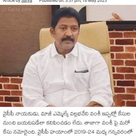
Article by
Satya
Published on: 3:57 pm, 16 May 2025
వైసీపీ నాయ‌కుడు, మాజీ ఎమ్మెల్యే వల్ల‌భ‌నేని వంశీ ఇప్ప‌ట్లో కేసుల
నుంచి బ‌య‌ట‌ప‌డేలా క‌నిపించ‌డం లేదు. తాజాగా వంశీ పై మ‌రో
కేసు న‌మోదైంది. వైసీపీ హ‌యాంలో 2019-24 మ‌ధ్య గ‌న్న‌వ‌రంలో