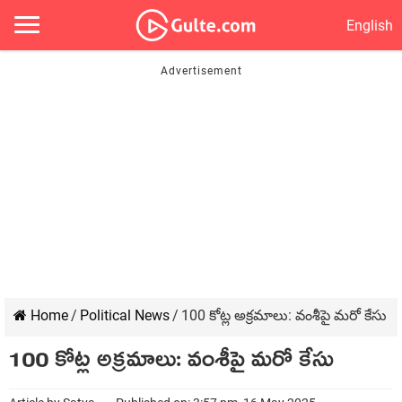
English
Home
/
Political News
/
100 కోట్ల అక్ర‌మాలు: వంశీపై మ‌రో కేసు
100 కోట్ల అక్ర‌మాలు: వంశీపై మ‌రో కేసు