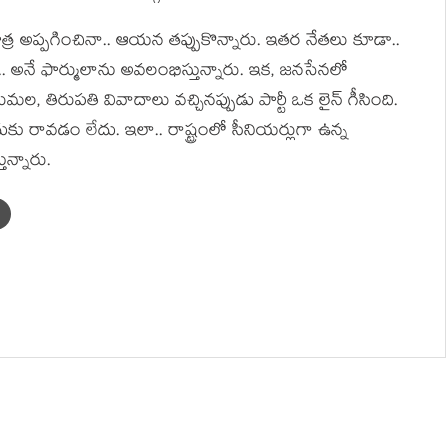
క పాత్ర అప్ప‌గించినా.. ఆయ‌న త‌ప్పుకొన్నారు. ఇత‌ర నేత‌లు కూడా..
 అనే ఫార్ములాను అవ‌లంభిస్తున్నారు. ఇక‌, జ‌న‌సేన‌లో
‌ల‌, తిరుప‌తి వివాదాలు వ‌చ్చిన‌ప్పుడు పార్టీ ఒక లైన్ గీసింది.
 రావ‌డం లేదు. ఇలా.. రాష్ట్రంలో సీనియ‌ర్లుగా ఉన్న
ున్నారు.