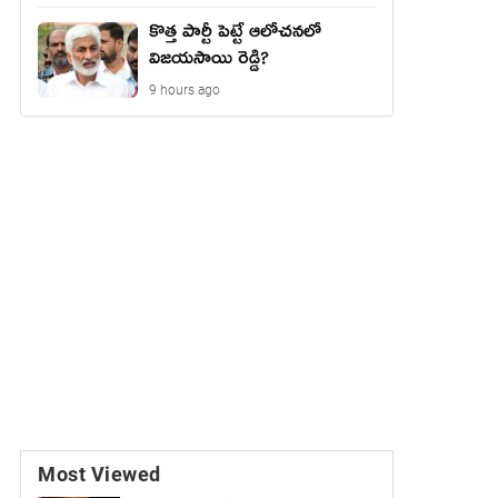
కొత్త పార్టీ పెట్టే ఆలోచనలో
విజయసాయి రెడ్డి?
9 hours ago
Most Viewed