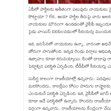
ఏపీలో పార్టీల‌కు అతీతంగా ప‌లువురు నాయ‌కులు సై
కొట్టాయా ? లేక‌.. ఆయా పార్టీల తీరుపై వారు అల‌
నాయ‌కులు మౌనంగా ఉండ‌డంతో వైసీపీ ఇబ్బందులు ప
సైడు వాయిస్ వినిపించ‌డంలో సీనియ‌ర్లు ముందుక
ఇక‌, జ‌న‌సేన‌లో నాయ‌కులు ఉన్నా.. వారంతా అధినే
జోరుగా సాగుతోంది. ఇక్క‌డ రెండు వ‌ర్గాలు ఆధిప‌త్
ఉత్సాహం కూడా క‌రువ‌య్యాయి. దీంతో దాదాపు రాష్ట్రం
పెట్టాల్సిన ప‌రిస్థితి ఏర్ప‌డింది. టీడీపీలో సీని
సుదీర్ఘ కాలంగా రాజ‌కీయాల్లో ఉన్న‌వారు.. ప‌ద‌వులు
మ‌రికొంద‌రు.. కాల‌క్షేపం కోసం పొరుగు రాష్ట్రాల‌క
ఎంచుకునే ప‌రిస్థితి ఏర్ప‌డింది. ఇక‌, వైసీపీలో జ‌గ‌న
కూడా ఇదే ప‌రిస్థితిలో ఉన్నారు. కొంద‌రు రాజ‌క
వ‌ర్గంగా ఉన్న‌వారు.. రాజ‌కీయాల‌ను కేంద్రంగా చేస