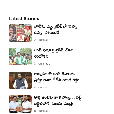
Latest Stories
పోలీసు దెబ్బ: వైసీపీలో `ర‌ప్పా-
ర‌ప్పా` పోయిందే
2 hours ago
జ‌గ‌న్ భద్రతపై వైసీపీ నేతల
ఆందోళన
3 hours ago
రాజ్యసభలో జగన్ కేసులను
ప్రస్తావించిన టీడీపీ యువ రక్తం
4 hours ago
కొత్త జంట‌కు తాళి బొట్లు… ఫ‌స్ట్
బ‌డ్జెట్‌లోనే `విజ‌య్` ముద్ర‌!
8 hours ago