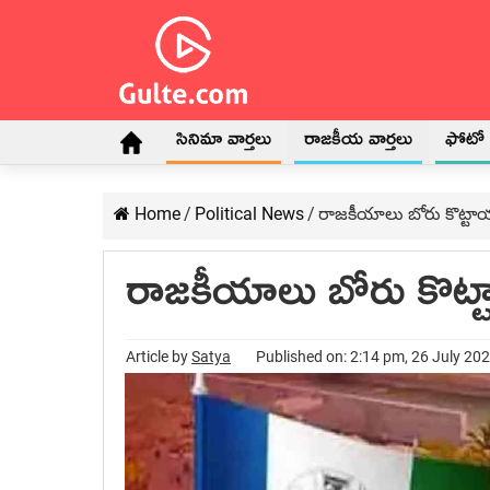
సినిమా వార్తలు
రాజకీయ వార్తలు
ఫోటో గ
Home
/
Political News
/
రాజ‌కీయాలు బోరు కొట్టాయా
రాజ‌కీయాలు బోరు కొట్టా
Article by
Satya
Published on: 2:14 pm, 26 July 20