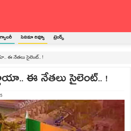
్యాలరీ
సినిమా రివ్యూ
ట్రెండ్స్
.. ఈ నేత‌లు సైలెంట్‌.. !
యా.. ఈ నేత‌లు సైలెంట్‌.. !
25