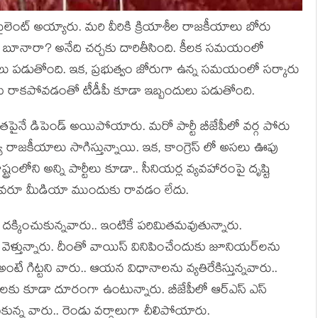
లెంట్ అయ్యారు. మ‌రి వీరికి క్రియాశీల రాజ‌కీయాలు బోరు
క బూనారా? అనేది చ‌ర్చ‌కు దారితీసింది. కీల‌క స‌మ‌యంలో
‌డుతోంది. ఇక‌, ప్ర‌భుత్వం జోరుగా ఉన్న స‌మ‌యంలో స‌ర్కారు
ు రాక‌పోవ‌డంతో టీడీపీ కూడా ఇబ్బందులు ప‌డుతోంది.
త‌పైనే డిపెండ్ అయిపోయారు. మ‌రో పార్టీ బీజేపీలో వ‌ర్గ పోరు
య రాజ‌కీయాలు సాగిస్తున్నాయి. ఇక‌, కాంగ్రెస్ లో అస‌లు ఊపు
లోని అన్ని పార్టీలు కూడా.. సీనియ‌ర్ల వ్య‌వ‌హారంపై దృష్టి
య‌ర్లు ఎవ‌రూ మీడియా ముందుకు రావ‌డం లేదు.
 ద‌క్కించుకున్న‌వారు.. ఇంటికే ప‌రిమిత‌మ‌వుతున్నారు.
ు వెళ్తున్నారు. దీంతో వాయిస్ వినిపించేందుకు జూనియ‌ర్‌ల‌ను
్ అంటే గిట్ట‌ని వారు.. ఆయ‌న విధానాల‌ను వ్యతిరేకిస్తున్నవారు..
ీయాల‌కు కూడా దూరంగా ఉంటున్నారు. బీజేపీలో ఆర్ఎస్ ఎస్
ుకున్న వారు.. రెండు వ‌ర్గాలుగా చీలిపోయారు.