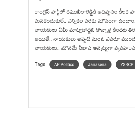
కాంగ్రెస్ పార్టీలో ర‌ఘువీరారెడ్డికి అధిష్టానం కీల‌
మ‌న‌కెందుకులే.. ఎన్నిక‌ల వ‌ర‌కు మౌనంగా ఉందాం..
నాయ‌కులు ఏమీ మాట్లాడొద్ద‌ని కొన్నాళ్ల కింద‌ట తిరుమ
అయితే.. నాయ‌కులు అప్ప‌టి నుంచి ఎవ‌రూ ముందుకు
నాయ‌కులు.. మౌన‌మే నీభాష అన్న‌ట్టుగా వ్య‌వ‌హ‌రిస్త
Tags
AP Politics
Janasena
YSRCP