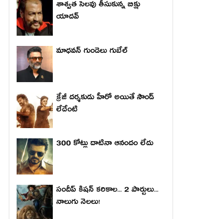
శాశ్వత సెలవు తీసుకున్న బిక్షు
యాదవ్
మాధ‌వ‌న్ గుండెలు గుబేల్‌
క్రేజీ దర్శకుడు హీరో అయితే సౌండ్
లేదేంటి
300 కోట్లు దాటినా ఆనందం లేదు
సందీప్ కిషన్ కరికాల... 2 పార్టులు...
నాలుగు నెలలు!