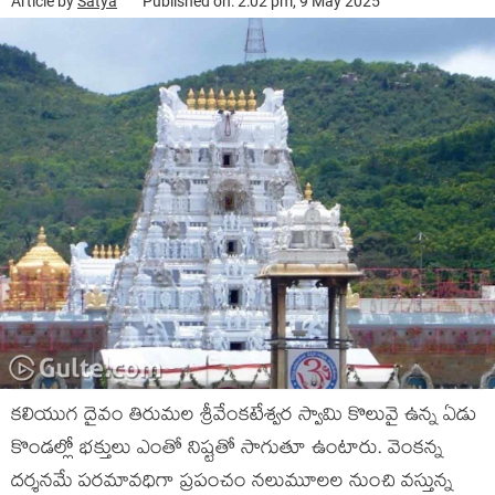
Article by
Satya
Published on: 2:02 pm, 9 May 2025
కలియుగ దైవం తిరుమల శ్రీవేంకటేశ్వర స్వామి కొలువై ఉన్న ఏడు
కొండల్లో భక్తులు ఎంతో నిష్టతో సాగుతూ ఉంటారు. వెంకన్న
దర్శనమే పరమావధిగా ప్రపంచం నలుమూలల నుంచి వస్తున్న