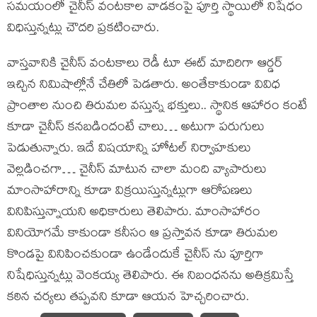
సమయంలో చైనీస్ వంటకాల వాడకంపై పూర్తి స్థాయిలో నిషేధం
విధిస్తున్నట్లు చౌదరి ప్రకటించారు.
వాస్తవానికి చైనీస్ వంటకాలు రెడీ టూ ఈట్ మాదిరిగా ఆర్డర్
ఇచ్చిన నిమిషాల్లోనే చేతిలో పెడతారు. అంతేకాకుండా వివిధ
ప్రాంతాల నుంచి తిరుమల వస్తున్న భక్తులు.. స్థానిక ఆహారం కంటే
కూడా చైనీస్ కనబడిందంటే చాలు… అటుగా పరుగులు
పెడుతున్నారు. ఇదే విషయాన్ని హోటల్ నిర్వాహకులు
వెల్లడించగా… చైనీస్ మాటున చాలా మంది వ్యాపారులు
మాంసాహారాన్ని కూడా విక్రయిస్తున్నట్లుగా ఆరోపణలు
వినిపిస్తున్నాయని అధికారులు తెలిపారు. మాంసాహారం
వినియోగమే కాకుండా కనీసం ఆ ప్రస్తావన కూడా తిరుమల
కొండపై వినిపించకుండా ఉండేందుకే చైనీస్ ను పూర్తిగా
నిషేధిస్తున్నట్లు వెంకయ్య తెలిపారు. ఈ నిబంధనను అతిక్రమిస్తే
కఠిన చర్యలు తప్పవని కూడా ఆయన హెచ్చరించారు.