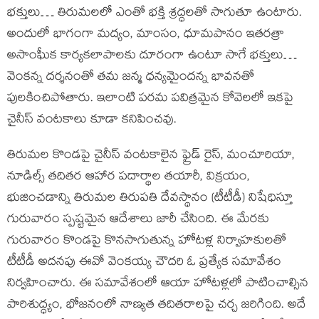
భక్తులు… తిరుమలలో ఎంతో భక్తి శ్రద్ధలతో సాగుతూ ఉంటారు.
అందులో భాగంగా మద్యం, మాంసం, ధూమపానం ఇతరత్రా
అసాంఘీక కార్యకలాపాలకు దూరంగా ఉంటూ సాగే భక్తులు…
వెంకన్న దర్శనంతో తమ జన్మ ధన్యమైందన్న భావనతో
పులకించిపోతారు. ఇలాంటి పరమ పవిత్రమైన కోవెలలో ఇకపై
చైనీస్ వంటకాలు కూడా కనిపించవు.
తిరుమల కొండపై చైనీస్ వంటకాలైన ఫ్రైడ్ రైస్, మంచూరియా,
నూడిల్స్ తదితర ఆహార పదార్థాల తయారీ, విక్రయం,
భుజించడాన్ని తిరుమల తిరుపతి దేవస్థానం (టీటీడీ) నిషేధిస్తూ
గురువారం స్పష్టమైన ఆదేశాలు జారీ చేసింది. ఈ మేరకు
గురువారం కొండపై కొనసాగుతున్న హోటళ్ల నిర్వాహకులతో
టీటీడీ అదనపు ఈవో వెంకయ్య చౌదరి ఓ ప్రత్యేక సమావేశం
నిర్వహించారు. ఈ సమావేశంలో ఆయా హోటళ్లలో పాటించాల్సిన
పారిశుద్ధ్యం, భోజనంలో నాణ్యత తదితరాలపై చర్చ జరిగింది. అదే