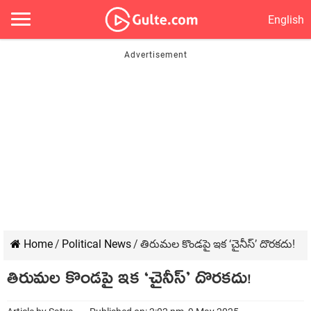
English
Home
/
Political News
/
తిరుమల కొండపై ఇక ‘చైనీస్’ దొరకదు!
తిరుమల కొండపై ఇక ‘చైనీస్’ దొరకదు!