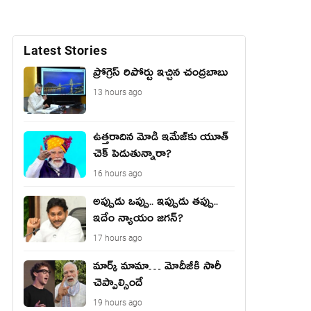
Latest Stories
ప్రోగ్రెస్ రిపోర్టు ఇచ్చిన చంద్ర‌బాబు
13 hours ago
ఉత్త‌రాదిన మోడీ ఇమేజ్‌కు యూత్
చెక్ పెడుతున్నారా?
16 hours ago
అప్పుడు ఒప్పు.. ఇప్పుడు తప్పు..
ఇదేం న్యాయం జగన్?
17 hours ago
మార్క్ మామా… మోదీజీకి సారీ
చెప్పాల్సిందే
19 hours ago