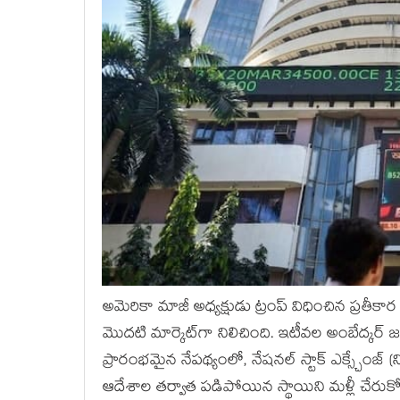
అమెరికా మాజీ అధ్యక్షుడు ట్రంప్ విధించిన ప్రతీ
మొదటి మార్కెట్‌గా నిలిచింది. ఇటీవల అంబేద్
ప్రారంభమైన నేపథ్యంలో, నేషనల్ స్టాక్ ఎక్స్చేంజ్ (న
ఆదేశాల తర్వాత పడిపోయిన స్థాయిని మళ్లీ చేరుకో