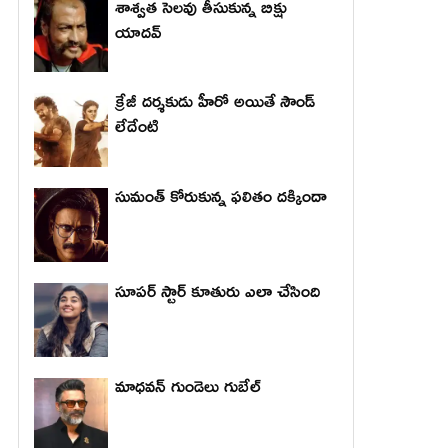
శాశ్వత సెలవు తీసుకున్న బిక్షు
యాదవ్
క్రేజీ దర్శకుడు హీరో అయితే సౌండ్
లేదేంటి
సుమంత్ కోరుకున్న ఫలితం దక్కిందా
సూపర్ స్టార్ కూతురు ఎలా చేసింది
మాధ‌వ‌న్ గుండెలు గుబేల్‌