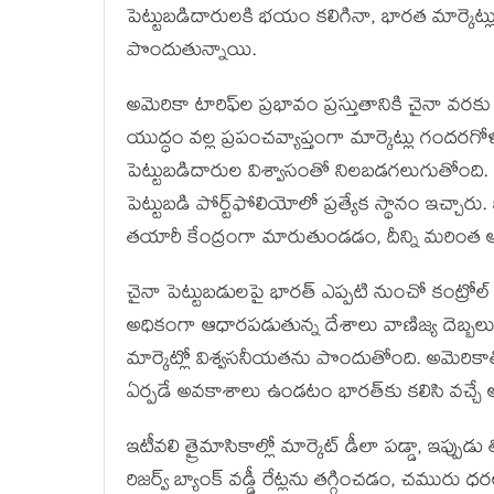
పెట్టుబడిదారులకి భయం కలిగినా, భారత మార్కెట్లు మ
పొందుతున్నాయి.
అమెరికా టారిఫ్‌ల ప్రభావం ప్రస్తుతానికి చైనా వర
యుద్ధం వల్ల ప్రపంచవ్యాప్తంగా మార్కెట్లు గందర
పెట్టుబడిదారుల విశ్వాసంతో నిలబడగలుగుతోంది. గ
పెట్టుబడి పోర్ట్‌ఫోలియోలో ప్రత్యేక స్థానం ఇచ్చ
తయారీ కేంద్రంగా మారుతుండడం, దీన్ని మరింత ఆ
చైనా పెట్టుబడులపై భారత్ ఎప్పటి నుంచో కంట్ర
అధికంగా ఆధారపడుతున్న దేశాలు వాణిజ్య దెబ్బలు
మార్కెట్లో విశ్వసనీయతను పొందుతోంది. అమెరి
ఏర్పడే అవకాశాలు ఉండటం భారత్‌కు కలిసి వచ్చే
ఇటీవలి త్రైమాసికాల్లో మార్కెట్ డీలా పడ్డా, ఇప్పుడు 
రిజర్వ్ బ్యాంక్ వడ్డీ రేట్లను తగ్గించడం, చముర