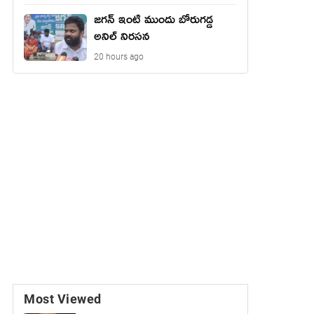
జగన్ ఇంటి ముందు బోరుగడ్డ
అనిల్ నిరసన
20 hours ago
Most Viewed