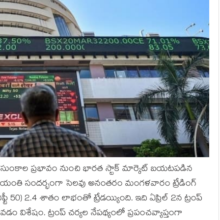
కార సుంకాల ప్రభావం నుంచి భారత స్టాక్ మార్కెట్ బయటపడిన
కర్ జయంతి సందర్భంగా సెలవు అనంతరం మంగళవారం ట్రేడింగ్
ిఫ్టీ 50) 2.4 శాతం లాభంతో ట్రేడయ్యింది. ఇది ఏప్రిల్ 2న ట్రంప్
వడం విశేషం. ట్రంప్ చర్యల నేపథ్యంలో ప్రపంచవ్యాప్తంగా