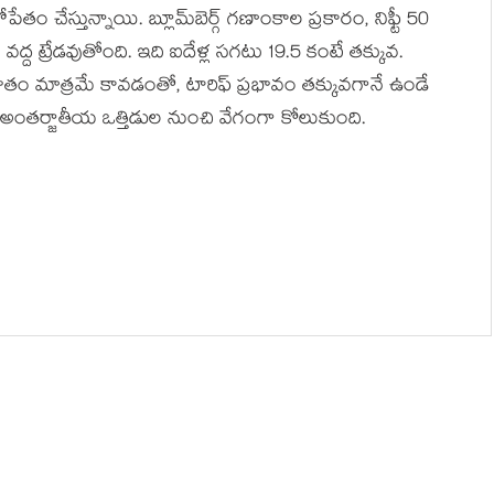
పేతం చేస్తున్నాయి. బ్లూమ్‌బెర్గ్ గణాంకాల ప్రకారం, నిఫ్టీ 50
ెట్ల వద్ద ట్రేడవుతోంది. ఇది ఐదేళ్ల సగటు 19.5 కంటే తక్కువ.
ాతం మాత్రమే కావడంతో, టారిఫ్ ప్రభావం తక్కువగానే ఉండే
 అంతర్జాతీయ ఒత్తిడుల నుంచి వేగంగా కోలుకుంది.