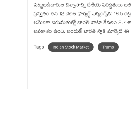
పెట్టుబడిదారుల విశ్వాసాన్ని దేశీయ పరిస్థితులు బలో
ప్రస్తుతం తన 12 నెలల ఫార్వర్డ్ ఎర్నింగ్స్‌కు 18.5 ర
అమెరికా దిగుమతుల్లో భారత్ వాటా కేవలం 2.7 శ
అవకాశం ఉంది. అందుకే భారత్ స్టాక్ మార్కెట్ ఈ
Tags
Indian Stock Market
Trump