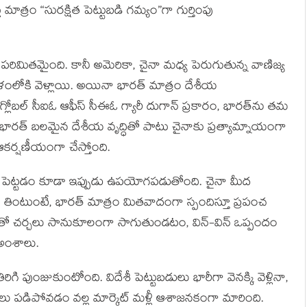
ాత్రం “సురక్షిత పెట్టుబడి గమ్యం”గా గుర్తింపు
కు పరిమితమైంది. కానీ అమెరికా, చైనా మధ్య పెరుగుతున్న వాణిజ్య
గోళంలోకి వెళ్లాయి. అయినా భారత్ మాత్రం దేశీయ
్లోబల్ సీఐఓ ఆఫీస్ సీఈఓ గ్యారీ దుగాన్ ప్రకారం, భారత్‌ను తమ
ారు. భారత్ బలమైన దేశీయ వృద్ధితో పాటు చైనాకు ప్రత్యామ్నాయంగా
కర్షణీయంగా చేస్తోంది.
ోల్ పెట్టడం కూడా ఇప్పుడు ఉపయోగపడుతోంది. చైనా మీద
 తింటుంటే, భారత్ మాత్రం మితవాదంగా స్పందిస్తూ ప్రపంచ
కాతో చర్చలు సానుకూలంగా సాగుతుండటం, విన్-విన్ ఒప్పందం
 అంశాలు.
తిరిగి పుంజుకుంటోంది. విదేశీ పెట్టుబడులు భారీగా వెనక్కి వెళ్లినా,
ు ధరలు పడిపోవడం వల్ల మార్కెట్ మళ్లీ ఆశాజనకంగా మారింది.