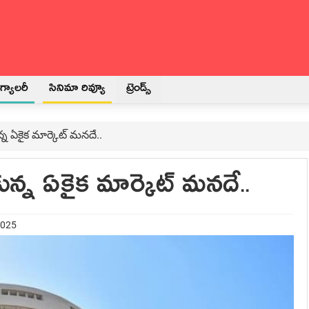
్యాలరీ
సినిమా రివ్యూ
ట్రెండ్స్
న్న ఏకైక మార్కెట్ మనదే..
కున్న ఏకైక మార్కెట్ మనదే..
2025