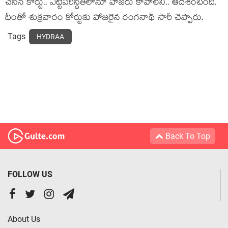
చేసిన కోర్టు.. ఎట్టిప‌రిస్థితిలోనూ హాజ‌రు కావాల‌ని.. ఆదేశించింది.
దీంతో శుక్ర‌వారం కోర్టుకు హాజ‌రైన రంగ‌నాథ్ సారీ చెప్పారు.
Tags
HYDRAA
Back To Top
FOLLOW US
About Us