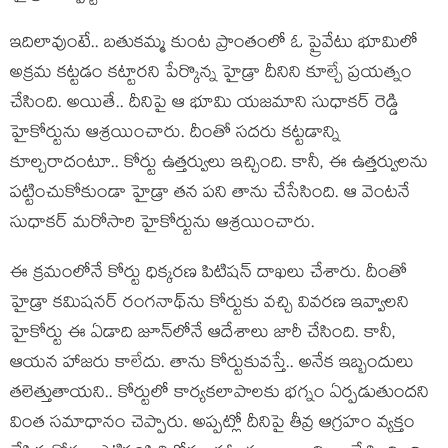
ఇదిలావుంటే.. బ‌తుక‌మ్మ కుంట ప్రాంతంలో ఓ ప్రైవేటు భూమిలో
అక్ర‌మ క‌ట్ట‌డం క‌ట్టార‌ని పేర్కొన్న హైడ్రా దీనిని కూల్చే ప్ర‌య‌త్నం
చేసింది. అయితే.. దీనిపై ఆ భూమి య‌జ‌మాని సుధాక‌ర్ రెడ్డి
హైకోర్టును ఆశ్ర‌యించారు. దీంతో స‌ద‌రు క‌ట్ట‌డాన్ని
కూల్చ‌రాదంటూ.. కోర్టు ఉత్త‌ర్వులు ఇచ్చింది. కానీ, ఈ ఉత్త‌ర్వుల‌ను
ప‌ట్టించుకోకుండా హైడ్రా త‌న ప‌ని తాను చేసేసింది. ఆ వెంట‌నే
సుధాక‌ర్ మ‌రోసారి హైకోర్టును ఆశ్ర‌యించారు.
ఈ క్ర‌మంలోనే కోర్టు ధిక్క‌ర‌ణ పిటిష‌న్ దాఖ‌లు చేశారు. దీంతో
హైడ్రా క‌మిష‌న‌ర్ రంగ‌నాథ్‌ను కోర్టుకు వచ్చి వివ‌ర‌ణ ఇవ్వాల‌ని
హైకోర్టు ఈ ఏడాది జూన్‌లోనే ఆదేశాలు జారీ చేసింది. కానీ,
ఆయ‌న హాజ‌రు కాలేదు. తాను కోర్టుకువ‌స్తే.. అనేక ఇబ్బందులు
త‌లెత్తుతాయ‌ని.. కోర్టులో కార్య‌క‌లాపాల‌కు భ‌గ్నం ఏర్ప‌డుతుంద‌ని
వింత స‌మాధానం చెప్పారు. అప్ప‌ట్లో దీనిపై తీవ్ర ఆగ్ర‌హం వ్య‌క్తం