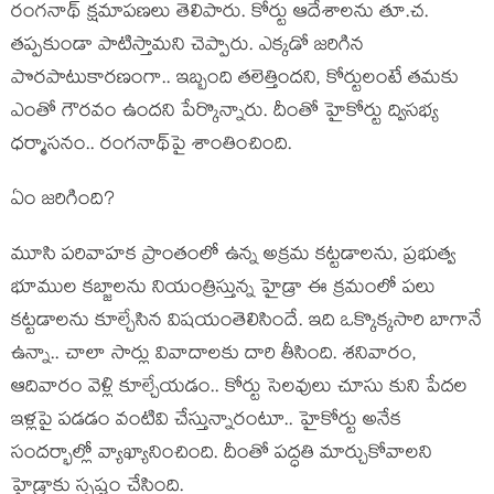
రంగ‌నాథ్ క్షమాప‌ణ‌లు తెలిపారు. కోర్టు ఆదేశాల‌ను తూ.చ‌.
త‌ప్ప‌కుండా పాటిస్తామ‌ని చెప్పారు. ఎక్క‌డో జ‌రిగిన
పొర‌పాటుకార‌ణంగా.. ఇబ్బంది త‌లెత్తింద‌ని, కోర్టులంటే త‌మ‌కు
ఎంతో గౌర‌వం ఉంద‌ని పేర్కొన్నారు. దీంతో హైకోర్టు ద్విస‌భ్య
ధ‌ర్మాస‌నం.. రంగ‌నాథ్‌పై శాంతించింది.
ఏం జ‌రిగింది?
మూసి ప‌రివాహ‌క ప్రాంతంలో ఉన్న‌ అక్ర‌మ క‌ట్ట‌డాల‌ను, ప్ర‌భుత్వ
భూముల క‌బ్జాల‌ను నియంత్రిస్తున్న హైడ్రా ఈ క్ర‌మంలో ప‌లు
క‌ట్ట‌డాల‌ను కూల్చేసిన విష‌యంతెలిసిందే. ఇది ఒక్కొక్క‌సారి బాగానే
ఉన్నా.. చాలా సార్లు వివాదాల‌కు దారి తీసింది. శ‌నివారం,
ఆదివారం వెళ్లి కూల్చేయ‌డం.. కోర్టు సెల‌వులు చూసు కుని పేద‌ల
ఇళ్ల‌పై ప‌డ‌డం వంటివి చేస్తున్నారంటూ.. హైకోర్టు అనేక
సంద‌ర్భాల్లో వ్యాఖ్యానించింది. దీంతో ప‌ద్ధ‌తి మార్చుకోవాల‌ని
హైడ్రాకు స్ప‌ష్టం చేసింది.