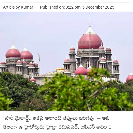
Article by
Kumar
Published on: 3:22 pm, 5 December 2025
`సారీ మైలార్డ్‌.. ఇక‌పై అలాంటి త‌ప్పులు జ‌ర‌గ‌వు“ – అని
తెలంగాణ హైకోర్టుకు హైడ్రా క‌మిష‌న‌ర్‌, ఐపీఎస్ అధికారి