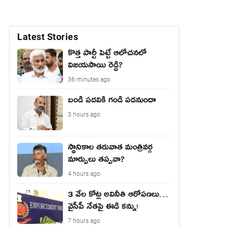
Latest Stories
కొత్త పార్టీ పెట్టే ఆలోచనలో
విజయసాయి రెడ్డి?
36 minutes ago
బండి పదవికి గండి పడనుందా
3 hours ago
స్థానికాల తరువాత మంత్రివర్గ
మార్పులు తప్పవా?
4 hours ago
3 వేల కోట్ల అవినీతి ఆరోపణలు…
వైసీపీ నేతపై ఈడి కన్ను!
7 hours ago