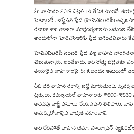
మీ వాహనం 2019 ఏప్రిల్ 1వ తేదీకి ముందే త
సెక్యూరిటీ రిజిస్ట్రేషన్ ప్లేట్ (హెచ్‌ఎస్‌ఆర్‌పీ) 
రవాణాశాఖ తాజాగా మార్గదర్శకాలను విడుదల చేసింద
అందులోగా హెచ్‌ఎస్‌ఆర్‌పీ ప్లేట్ బిగించనివారు క
హెచ్‌ఎస్‌ఆర్‌పీ నంబర్ ప్లేట్ వల్ల వాహన దొంగతన
చెబుతున్నారు. అంతేకాదు, ఇది రోడ్డు భద్రతకూ ఎంత
తయారైన వాహనాలపై ఈ నిబంధన అమలులో ఉంది. క
దీని ధర వాహన రకాన్ని బట్టి మారుతుంది. ద్వి
ట్రక్కులు, కమర్షియల్ వాహనాలకు ₹600-₹860 వరక
అదనపు ఛార్జీ వసూలు చేయవచ్చని తెలిపారు. వ
అమర్చుకోవాల్సిన బాధ్యత వహించాలి.
అది లేకపోతే వాహన బీమా, పొల్యూషన్ సర్టిఫిక