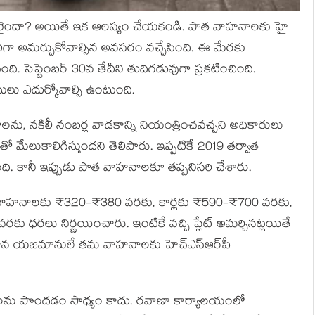
యారైందా? అయితే ఇక ఆలస్యం చేయకండి. పాత వాహనాలకు హై
తప్పనిసరిగా అమర్చుకోవాల్సిన అవసరం వచ్చేసింది. ఈ మేరకు
ి. సెప్టెంబర్ 30వ తేదీని తుదిగడువుగా ప్రకటించింది.
ేసులు ఎదుర్కోవాల్సి ఉంటుంది.
ాలను, నకిలీ నంబర్ల వాడకాన్ని నియంత్రించవచ్చని అధికారులు
ో మేలుకాలిగిస్తుందని తెలిపారు. ఇప్పటికే 2019 తర్వాత
ానీ ఇప్పుడు పాత వాహనాలకూ తప్పనిసరి చేశారు.
చక్ర వాహనాలకు ₹320-₹380 వరకు, కార్లకు ₹590-₹700 వరకు,
ు ధరలు నిర్ణయించారు. ఇంటికే వచ్చి ప్లేట్ అమర్చినట్లయితే
ాహన యజమానులే తమ వాహనాలకు హెచ్‌ఎస్‌ఆర్‌పీ
ెట్‌లను పొందడం సాధ్యం కాదు. రవాణా కార్యాలయంలో