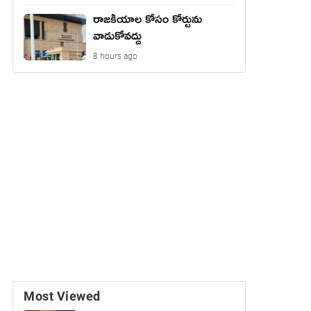
రాజ‌కీయాల కోసం కోర్టును
వాడుకోవ‌ద్దు
8 hours ago
Most Viewed