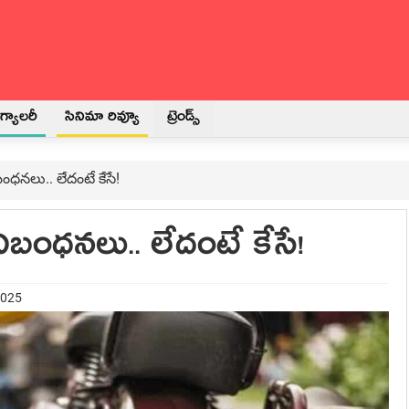
్యాలరీ
సినిమా రివ్యూ
ట్రెండ్స్
ంధనలు.. లేదంటే కేసే!
ిబంధనలు.. లేదంటే కేసే!
2025