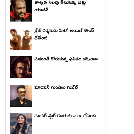
శాశ్వత సెలవు తీసుకున్న బిక్షు
యాదవ్
క్రేజీ దర్శకుడు హీరో అయితే సౌండ్
లేదేంటి
సుమంత్ కోరుకున్న ఫలితం దక్కిందా
మాధ‌వ‌న్ గుండెలు గుబేల్‌
సూపర్ స్టార్ కూతురు ఎలా చేసింది