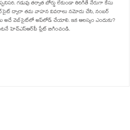
పనిసరి. గడువు తర్వాత బోర్డు లేకుండా తిరిగితే నేరుగా కేసు
బ్‌సైట్‌ ద్వారా తమ వాహన వివరాలు నమోదు చేసి, నంబర్
ోను అదే వెబ్‌సైట్‌లో అప్‌లోడ్ చేయాలి. ఇక ఆలస్యం ఎందుకు?
హెచ్‌ఎస్‌ఆర్‌పీ ప్లేట్ బిగించండి.