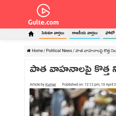
సినిమా వార్తలు
రాజకీయ వార్తలు
ఫోటో గ
Home
/
Political News
/
పాత వాహనాలపై కొత్త నిబ
పాత వాహనాలపై కొత్త న
Article by
Kumar
Published on: 12:12 pm, 10 April 