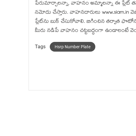
పేరుమార్చాలన్నా, వాహనం అమ్మాలన్నా ఈ ప్లేట్ తప్
నమోదు చేస్తారు. వాహనదారులు
www.siam.in
వె
ప్లేట్‌ను బుక్ చేసుకోవాలి. బిగించిన తర్వాత ఫొట
మీరు నడిపే వాహనం చట్టబద్ధంగా ఉండాలంటే వెంటనే 
Tags
Hsrp Number Plate