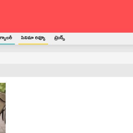
్యాలరీ
సినిమా రివ్యూ
ట్రెండ్స్