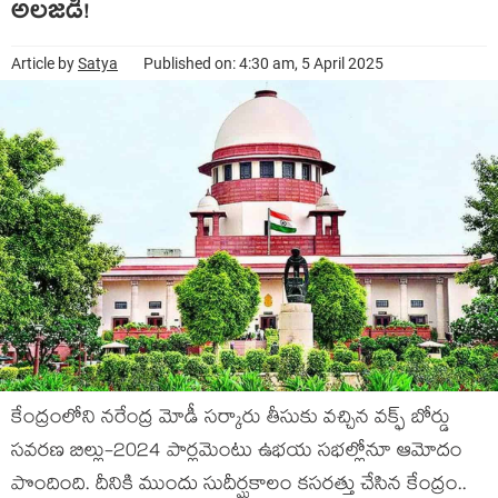
అల‌జ‌డి!
Article by
Satya
Published on: 4:30 am, 5 April 2025
కేంద్రంలోని న‌రేంద్ర మోడీ స‌ర్కారు తీసుకు వ‌చ్చిన వ‌క్ఫ్ బోర్డు
స‌వ‌ర‌ణ బిల్లు-2024 పార్ల‌మెంటు ఉభ‌య స‌భ‌ల్లోనూ ఆమోదం
పొందింది. దీనికి ముందు సుదీర్ఘ‌కాలం క‌స‌ర‌త్తు చేసిన కేంద్రం..