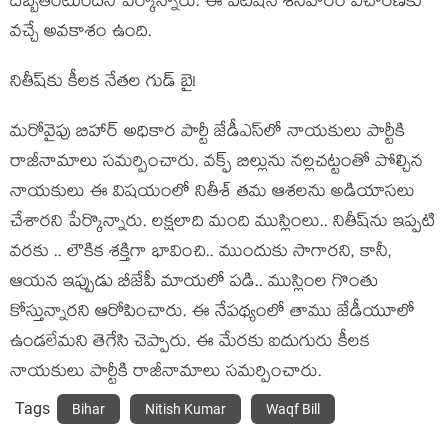
దెబ్బ‌తింటుంద‌ని పేర్కొన్నారు. ఈ పిటిష‌న్ శ‌నివారం విచార‌ణ‌కు
వ‌చ్చే అవ‌కాశం ఉంది.
నితీష్‌కు కీల‌క నేత‌ల గుడ్ బై!
మ‌రోవైపు బిహార్ అధికార పార్టీ జేడీఎస్‌లో నాయ‌కులు పార్టీకి
రాజీనామాలు స‌మ‌ర్పించారు. వ‌క్ఫ్ బిల్లును న‌ల్ల‌చ‌ట్టంతో పోల్చిన
నాయ‌కులు ఈ విష‌యంలో నితీశ్ త‌మ ఆశ‌ల‌ను అడియాస‌లు
చేశార‌ని పేర్కొన్నారు. ల‌క్ష‌లాది మంది ముస్లింలు.. నితీష్‌ను ఇప్ప‌టి
వ‌ర‌కు .. లౌకిక శ‌క్తిగా భావించి.. ముందుకు సాగార‌ని, కానీ,
ఆయ‌న ఇప్పుడు బీజేపీ మాయ‌లో ప‌డి.. ముస్లింల గొంతు
కోస్తున్నార‌ని ఆరోపించారు. ఈ నేప‌థ్యంలో తాము జేడీయూలో
ఉండ‌లేమ‌ని తెగేసి చెప్పారు. ఈ మేర‌కు ఐదుగురు కీల‌క
నాయ‌కులు పార్టీకి రాజీనామాలు స‌మ‌ర్పించారు.
Tags
Bihar
Nitish Kumar
Waqf Bill