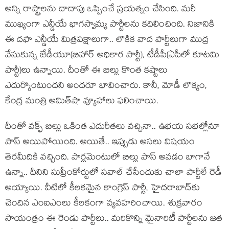
అన్ని రాష్ట్రాల‌ను దాదాపు ఒప్పించే ప్ర‌య‌త్నం చేసింది. మరీ
ముఖ్యంగా ఎన్డీయే భాగ‌స్వామ్య పార్టీల‌ను క‌దిలించింది. నిజానికి
ఈ ద‌ఫా ఎన్డీయే మిత్ర‌ప‌క్షాలుగా.. లౌకిక వాద పార్టీలుగా ముద్ర
వేసుకున్న జేడీయూ(బిహార్ అధికార పార్టీ), టీడీపీ(ఏపీలో కూట‌మి
పార్టీ)లు ఉన్నాయి. దీంతో ఈ బిల్లు కొంత క‌ష్టాలు
ఎదుర్కొంటుంద‌ని అంద‌రూ భావించారు. కానీ, మోడీ లౌక్యం,
కేంద్ర మంత్రి అమిత్‌షా వ్యూహాలు ఫ‌లించాయి.
దీంతో వ‌క్ఫ్ బిల్లు ఒకింత ఎదురీత‌లు వ‌చ్చినా.. ఉభ‌య స‌భ‌ల్లోనూ
పాస్ అయిపోయింది. అయితే.. ఇప్పుడు అస‌లు విష‌యం
తెర‌మీదికి వ‌చ్చింది. పార్ల‌మెంటులో బిల్లు పాస్ అవ‌డం బాగానే
ఉన్నా.. దీనిని సుప్రీంకోర్టులో స‌వాల్ చేసేందుకు చాలా పార్టీలే రెడీ
అయ్యాయి. వీటిలో కీల‌క‌మైన కాంగ్రెస్ పార్టీ, హైద‌రాబాద్‌కు
చెందిన ఎంఐఎంలు కీల‌కంగా వ్య‌వ‌హ‌రించాయి. శుక్ర‌వారం
సాయంత్రం ఈ రెండు పార్టీలు.. మ‌రికొన్ని మైనారిటీ పార్టీల‌ను జ‌త