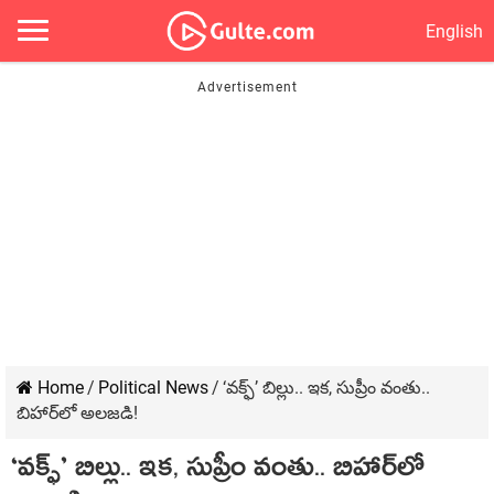
English
Home
/
Political News
/
‘వ‌క్ఫ్’ బిల్లు.. ఇక‌, సుప్రీం వంతు..
బిహార్‌లో అల‌జ‌డి!
‘వ‌క్ఫ్’ బిల్లు.. ఇక‌, సుప్రీం వంతు.. బిహార్‌లో