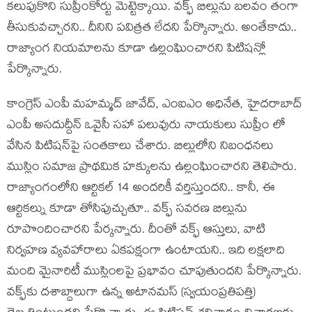
క‌లుపుకొని సుప్రీంకోర్టు మెట్టెక్కాయి. వ‌క్ఫ్ బిల్లును బ‌ల‌వం తంగా
తీసుకువ‌చ్చార‌ని.. దీనిని ప‌విత్ర‌త లేద‌ని పేర్కొన్నారు. అంతేకాదు..
రాజ్యాంగ నియ‌మాల‌ను కూడా ఉల్లంఘించార‌ని పిటిష‌న్లో
పేర్కొన్నారు.
కాంగ్రెస్ ఎంపీ మహమ్మద్ జావేద్, ఎంఐఎం అధినేత, హైదరాబాద్
ఎంపీ అసదుద్దీన్ ఒవైసీ స‌హా ప‌లువురు నాయ‌కులు సుప్రీం లో
వేసిన పిటిష‌న్‌పై సంత‌కాలు చేశారు. బిల్లులోని నిబంధనలు
ముస్లిం సమాజ ప్రాథమిక హక్కులను ఉల్లంఘించార‌ని తెలిపారు.
రాజ్యాంగంలోని ఆర్టిక‌ల్ 14 అంద‌రికీ వ‌ర్తిస్తుంద‌ని.. కానీ, ఈ
ఆర్టిక‌ల్ను కూడా తోసిపుచ్చుతూ.. వ‌క్ఫ్ స‌వ‌ర‌ణ బిల్లును
రూపొందించార‌ని పేర్క‌న్నారు. దీంతో వక్ఫ్ ఆస్తులు, వాటి
నిర్వహణ వ్య‌వ‌హారాలు ఏక‌ప‌క్షంగా ఉంటాయ‌ని.. ఇది ల‌క్షలాది
మంది మైనారిటీ ముస్లింల‌పై ప్ర‌భావం చూపుతుంద‌ని పేర్కొన్నారు.
వ‌క్ఫ్‌కు ద‌శాబ్దాలుగా ఉన్న అటాన‌మ‌స్ (స్వయంప్రతిపత్తి)