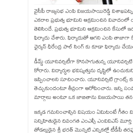
వైసీపీ రాజ్యసభ ఎంపి విజయసాయిరెడ్డి విశాఖపట
ఎకరాల ప్రభుత్వ భూమిని ఆక్రమించిన వివాదంల
తెలిసిందే. ప్రభుత్వ భూమిని ఆక్రమించిన కేసులో 
ఫిర్యాదు చేశారు. ఫిర్యాదుతో ఆగని ఎంపి తాజాగా క
ఛైర్యన్ ధీరేంద్ర పాల్ సింగ్ కు కూడా ఫిర్యాదు
డీమ్డ్ యూనివర్సిటీగా కొనసాగుతున్న యూనివర్సిట
కోరారు. విద్యార్ధుల భవిష్యత్తును దృష్టిలో ఉంచుకు
ఇప్పించాలని సూచించారు. యూనివర్సిటి గ్రాంట్
తెచ్చుకుందంటూ తీవ్రంగా ఆరోపించారు. ఇన్ని సం
మార్గాలు అంటూ ఒక జాబితాను విజయసాయి తన ఫి
ఇక్కడ గమనించాల్సిన విషయం ఏమిటంటే గీతం వ
సన్నిహితుడైన దివంగత ఎంఎల్సీ ఎంవివిఎస్ మూర్తి
తోడల్లుడైన శ్రీ భరత్ మొన్నటి ఎన్నికల్లో టీడీప