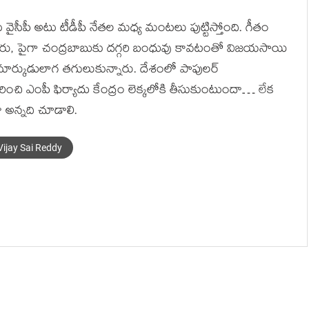
సీపీ అటు టీడీపీ నేతల మధ్య మంటలు పుట్టిస్తోంది. గీతం
ో ఒకరు, పైగా చంద్రబాబుకు దగ్గరి బంధువు కావటంతో విజయసాయి
మార్కుడులాగ తగులుకున్నారు. దేశంలో పాపులర్
రించి ఎంపీ ఫిర్యాదు కేంద్రం లెక్కలోకి తీసుకుంటుందా… లేక
ా అన్నది చూడాలి.
Vijay Sai Reddy