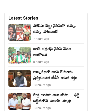
Latest Stories
పోలీసు దెబ్బ: వైసీపీలో `ర‌ప్పా-
ర‌ప్పా` పోయిందే
7 hours ago
జ‌గ‌న్ భద్రతపై వైసీపీ నేతల
ఆందోళన
8 hours ago
రాజ్యసభలో జగన్ కేసులను
ప్రస్తావించిన టీడీపీ యువ రక్తం
10 hours ago
కొత్త జంట‌కు తాళి బొట్లు… ఫ‌స్ట్
బ‌డ్జెట్‌లోనే `విజ‌య్` ముద్ర‌!
13 hours ago