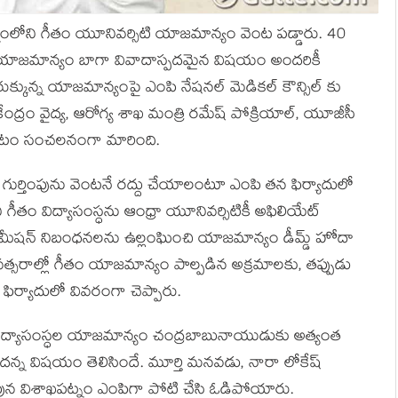
్నంలోని గీతం యూనివర్సిటి యాజమాన్యం వెంట పడ్డారు. 40
ో యాజమాన్యం బాగా వివాదాస్పదమైన విషయం అందరికీ
ఇరుక్కున్న యాజమాన్యంపై ఎంపి నేషనల్ మెడికల్ కౌన్సిల్ కు
ేంద్రం వైద్య, ఆరోగ్య శాఖ మంత్రి రమేష్ పోక్రియాల్, యూజీసీ
 చేయటం సంచలనంగా మారింది.
ి గుర్తింపును వెంటనే రద్దు చేయాలంటూ ఎంపి తన ఫిర్యాదులో
ని గీతం విద్యాసంస్ధను ఆంధ్రా యూనివర్సిటికీ అఫిలియేట్
స్ కమీషన్ నిబంధనలను ఉల్లంఘించి యాజమాన్యం డీమ్డ్ హోదా
వత్సరాల్లో గీతం యాజమాన్యం పాల్పడిన అక్రమాలకు, తప్పుడు
ర్యాదులో వివరంగా చెప్పారు.
ిద్యాసంస్ధల యాజమాన్యం చంద్రబాబునాయుడుకు అత్యంత
 దన్న విషయం తెలిసిందే. మూర్తి మనవడు, నారా లోకేష్
ీ తరపున విశాఖపట్నం ఎంపిగా పోటి చేసి ఓడిపోయారు.