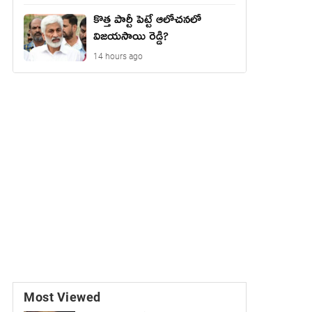
కొత్త పార్టీ పెట్టే ఆలోచనలో
విజయసాయి రెడ్డి?
14 hours ago
Most Viewed