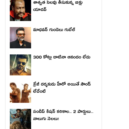
శాశ్వత సెలవు తీసుకున్న బిక్షు
యాదవ్
మాధ‌వ‌న్ గుండెలు గుబేల్‌
300 కోట్లు దాటినా ఆనందం లేదు
క్రేజీ దర్శకుడు హీరో అయితే సౌండ్
లేదేంటి
సందీప్ కిషన్ కరికాల... 2 పార్టులు...
నాలుగు నెలలు!