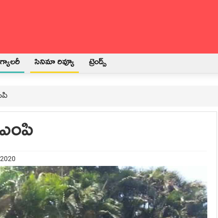
్యాలరీ
సినిమా రివ్యూ
ట్రెండ్స్
ంపి
 ఎంపి
 2020