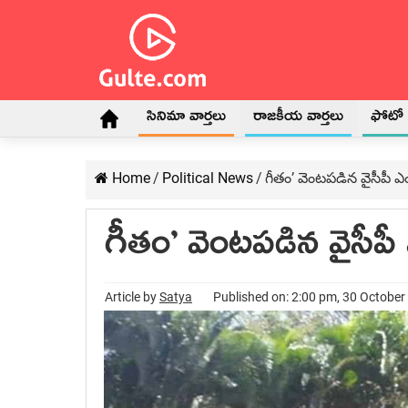
సినిమా వార్తలు
రాజకీయ వార్తలు
ఫోటో గ
Home
/
Political News
/
గీతం’ వెంటపడిన వైసీపీ ఎ
గీతం’ వెంటపడిన వైసీపీ
Article by
Satya
Published on: 2:00 pm, 30 October