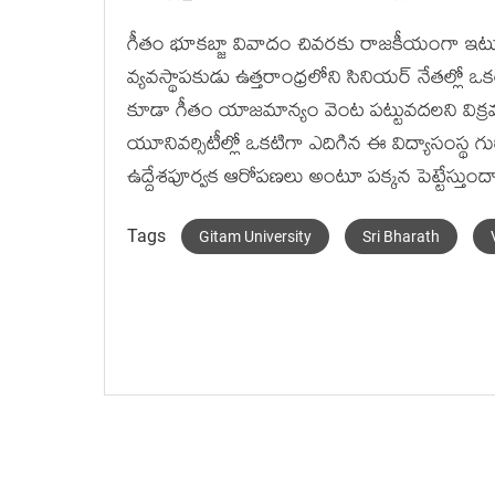
గీతం భూకబ్జా వివాదం చివరకు రాజకీయంగా ఇటు వై
వ్యవస్థాపకుడు ఉత్తరాంధ్రలోని సినియర్ నేతల్ల
కూడా గీతం యాజమాన్యం వెంట పట్టువదలని విక్ర
యూనివర్సిటీల్లో ఒకటిగా ఎదిగిన ఈ విద్యాసంస్థ గు
ఉద్దేశపూర్వక ఆరోపణలు అంటూ పక్కన పెట్టేస్తుంద
Tags
Gitam University
Sri Bharath