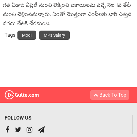
గ‌త ఏడాది ఏప్రిల్ నుంచి లెక్కించి బ‌కాయిల‌ను వ‌చ్చే నెల 1వ తేదీ
నుంచి చెల్లించ‌నున్నారు. దీంతో మొత్తంగా ఎంపీల‌కు భారీ ఎత్తున
న‌గ‌దు చేతికి చేర‌నుంది.
Tags
Modi
MPs Salary
Back To Top
FOLLOW US