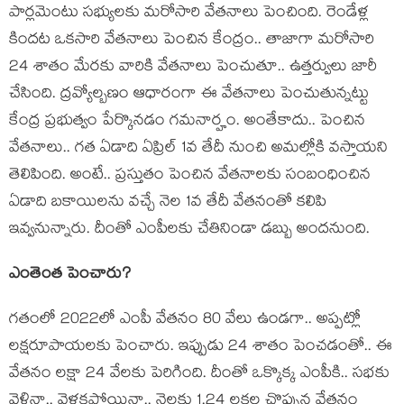
పార్ల‌మెంటు స‌భ్యుల‌కు మ‌రోసారి వేత‌నాలు పెంచింది. రెండేళ్ల
కింద‌ట ఒక‌సారి వేత‌నాలు పెంచిన కేంద్రం.. తాజాగా మ‌రోసారి
24 శాతం మేర‌కు వారికి వేత‌నాలు పెంచుతూ.. ఉత్త‌ర్వులు జారీ
చేసింది. ద్ర‌వ్యోల్బ‌ణం ఆధారంగా ఈ వేత‌నాలు పెంచుతున్న‌ట్టు
కేంద్ర ప్ర‌భుత్వం పేర్కొన‌డం గ‌మ‌నార్హం. అంతేకాదు.. పెంచిన
వేత‌నాలు.. గ‌త ఏడాది ఏప్రిల్ 1వ తేదీ నుంచి అమ‌ల్లోకి వ‌స్తాయ‌ని
తెలిపింది. అంటే.. ప్ర‌స్తుతం పెంచిన వేత‌నాలకు సంబంధించిన
ఏడాది బ‌కాయిల‌ను వ‌చ్చే నెల 1వ తేదీ వేత‌నంతో క‌లిపి
ఇవ్వ‌నున్నారు. దీంతో ఎంపీల‌కు చేతినిండా డ‌బ్బు అంద‌నుంది.
ఎంతెంత పెంచారు?
గ‌తంలో 2022లో ఎంపీ వేత‌నం 80 వేలు ఉండ‌గా.. అప్ప‌ట్లో
ల‌క్ష‌రూపాయ‌ల‌కు పెంచారు. ఇప్పుడు 24 శాతం పెంచ‌డంతో.. ఈ
వేతనం ల‌క్షా 24 వేల‌కు పెరిగింది. దీంతో ఒక్కొక్క ఎంపీకి.. స‌భ‌కు
వెళ్లినా.. వెళ్ల‌క‌పోయినా.. నెల‌కు 1.24 ల‌క్ష‌ల చొప్పున వేత‌నం