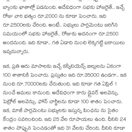
బ్యాంకు ఖాతాల్లో ప‌డ‌నుంది. అదేవిధంగా స‌భ‌కు హాజ‌రైతే.. ఇచ్చే
రోజు వారి భ‌త్యం రూ.2000 ను కూడా పెంచారు. ఇది
రూ.2500ల‌కు చేరింది. అంటే.. స‌భ్యులు పార్ల‌మెంటు జ‌రిగిన
స‌మ‌యంలో స‌భ‌కు హాజ‌రైతే.. రోజుకు అద‌నంగా రూ.2500
అంద‌నుంది. ఇది కూడా.. గ‌త ఏడాది నుంచి లెక్క‌గ‌ట్టి బ‌కాయిలు
ఇవ్వ‌నున్నారు.
ఇక‌, ప్ర‌తి ఆరు మాసాల‌కు ఇచ్చే క‌న్వీనియెన్స్ బిల్లుల‌ను ఏకంగా
100 శాతానికి పెంచారు. ప్ర‌స్తుతం ఇది రూ.35000 ఉండ‌గా.. ఇక
నుంచి రూ.70000ల‌కు చేరుతుంది. ఇది కూడా గ‌త ఏప్రిల్ 1
నుంచే అమ‌లు కానుంది. అదేవిధంగా కారు డ్రైవ‌ర్ అల‌వెన్సు,
పెట్రోల్ అల‌వెన్సు, ఫోన్ చార్జీల‌ను కూడా 100 శాతం పెంచారు.
ఇక‌, మాజీ పార్ల‌మెంటు స‌భ్యుల‌కు ఇస్తున్న పింఛ‌ను ను సైతం
కేంద్రం స‌వ‌రించింది. ఇది 25 వేల రూపాయ‌లు ఉంది. దీనిని 24
శాతం చొప్పున పెంచ‌డంతో ఇది 31 వేల‌కు చేరింది. దీనిని కూడా