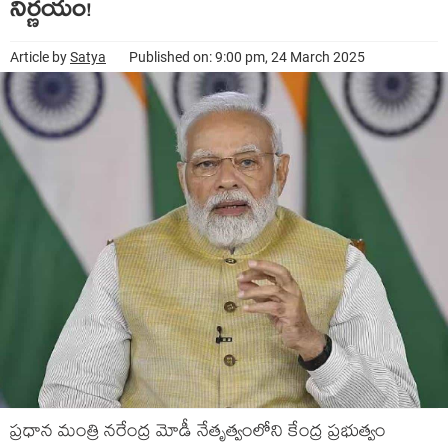
నిర్ణ‌యం!
Article by
Satya
Published on: 9:00 pm, 24 March 2025
ప్రధాన మంత్రి న‌రేంద్ర మోడీ నేతృత్వంలోని కేంద్ర ప్ర‌భుత్వం