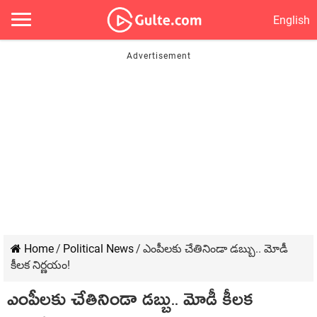
English
Home
/
Political News
/
ఎంపీల‌కు చేతినిండా డ‌బ్బు.. మోడీ
కీల‌క నిర్ణ‌యం!
ఎంపీల‌కు చేతినిండా డ‌బ్బు.. మోడీ కీల‌క