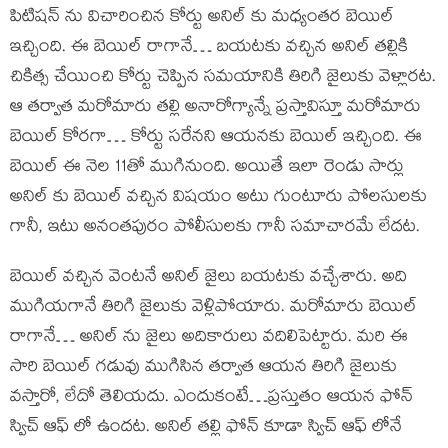
పిటిషన్ ను విచారించిన కోర్టు అనిల్ కు మధ్యంతర బెయిల్
ఇచ్చింది. ఈ బెయిల్ రాగానే… బయటకు వచ్చిన అనిల్ తల్లికి
చికిత్స చేయించి కోర్టు చెప్పిన సమయానికి తిరిగి జైలుకు వెళ్లారట.
ఆ తర్వాత మరోమారు తల్లి అనారోగ్యాన్నే ప్రస్తావిస్తూ మరోమారు
బెయిల్ కోరగా… కోర్టు సరేనని ఆయనకు బెయిల్ ఇచ్చింది. ఈ
బెయిల్ ఈ నెల 11తో ముగినుంది. అయితే ఇలా రెండు సార్లు
అనిల్ కు బెయిల్ వచ్చిన విషయం అటు గుంటూరు పోలసులకు
గానీ, ఇటు అనంతపురం పోలీసులకు గానీ సమాచారమే లేదట.
బెయిల్ వచ్చిన వెంటనే అనిల్ జైలు బయటకు వచ్చేశారు. అది
ముగియగానే తిరిగి జైలుకు వెళ్లిపోయారు. మరోమారు బెయిల్
రాగానే… అనిల్ ను జైలు అదికారులు వదిలిపెట్టారు. మరి ఈ
సారి బెయిల్ గడువు ముగిసిన తర్వాత ఆయన తిరిగి జైలుకు
వస్తారో, లేదో తెలియదు. ఎందుకంటే…ప్రస్తుతం ఆయన ఫోన్
స్విచ్ ఆఫ్ లో ఉందట. అనిల్ తల్లి ఫోన్ కూడా స్విచ్ ఆఫ్ లోనే