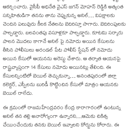
ఆకర్షించారు. వైసీపీ అధినేత వైఎస్ జగన్ మోహన్ రెడ్డికి అత్యంత
సన్నిహితుడిగా తనను తాను చెప్పుకున్న అనిల్… విపక్షాలకు
చెందిన పలువురు కీలక నేతలను బెదిరిస్తూ సాగారు. బెదిరింపులకు
పాల్పడ్డారు. బలవంతపు వసూళ్లకూ పాల్పడ్డారు. కూటమి సర్కారు
పాలన మొదలు కాగానే అనిల్ పై నమోదు అయిన కేసులను
తీసిన పోలీసులు అరండల్ పేట పోలీస్ స్టేషన్ లో నమోదు
అయిన కేసులో ఆయనను అరెస్టు చేశారు. ఆ తర్వాత ఆయనపై
రాష్ట్రవ్యాప్తంగా 14 కేసులు నమోదు అయినట్లు తేలింది. ఈ
కేసులన్నింటిలో బెయిల్ తెచ్చుకున్నా… అనంతపురంలో జిల్లా
కలెక్టర్, ఎస్పీలను బురిడీ కొట్టించిన కేసులో మాత్రం ఆయనకు
బెయిల్ రాలేదు.
ఈ క్రమంలో రాజమహేంద్రవరం కేంద్ర కారాగారంలో ఉంటున్న
అనిల్ తన తల్లి అనారోగ్యంగా ఉన్నారని…ఆమెకు చికిత్స
చేయించేందుకు తనకు బెయిల్ ఇవ్వాలని కోర్టును కోరారు. ఈ