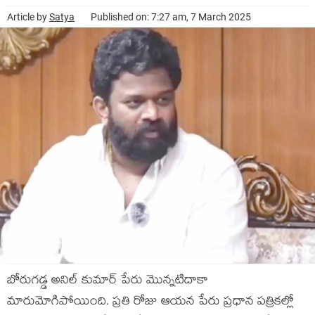
Article by
Satya
Published on: 7:27 am, 7 March 2025
బోరుగడ్డ అనిల్ కుమార్ పేరు మొన్నటిదాకా
మారుమోగిపోయింది. ప్రతి రోజు ఆయన పేరు ప్రధాన పత్రికల్లో