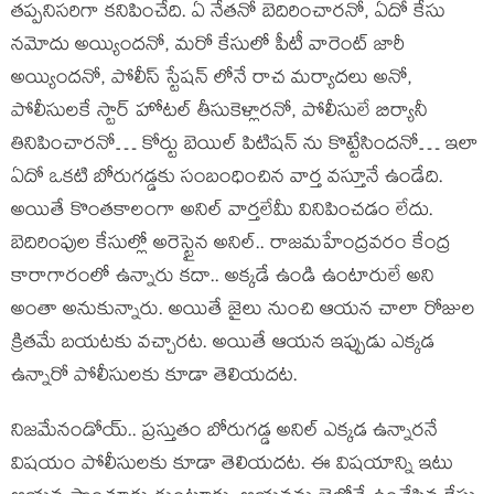
తప్పనిసరిగా కనిపించేది. ఏ నేతనో బెదిరించారనో, ఏదో కేసు
నమోదు అయ్యిందనో, మరో కేసులో పీటీ వారెంట్ జారీ
అయ్యిందనో, పోలీస్ స్టేషన్ లోనే రాచ మర్యాదలు అనో,
పోలీసులకే స్టార్ హోటల్ తీసుకెళ్లారనో, పోలీసులే బిర్యానీ
తినిపించారనో… కోర్టు బెయిల్ పిటిషన్ ను కొట్టేసిందనో… ఇలా
ఏదో ఒకటి బోరుగడ్డకు సంబంధించిన వార్త వస్తూనే ఉండేది.
అయితే కొంతకాలంగా అనిల్ వార్తలేమీ వినిపించడం లేదు.
బెదిరింపుల కేసుల్లో అరెస్టైన అనిల్.. రాజమహేంద్రవరం కేంద్ర
కారాగారంలో ఉన్నారు కదా.. అక్కడే ఉండి ఉంటారులే అని
అంతా అనుకున్నారు. అయితే జైలు నుంచి ఆయన చాలా రోజుల
క్రితమే బయటకు వచ్చారట. అయితే ఆయన ఇప్పుడు ఎక్కడ
ఉన్నారో పోలీసులకు కూడా తెలియదట.
నిజమేనండోయ్.. ప్రస్తుతం బోరుగడ్డ అనిల్ ఎక్కడ ఉన్నారనే
విషయం పోలీసులకు కూడా తెలియదట. ఈ విషయాన్ని ఇటు