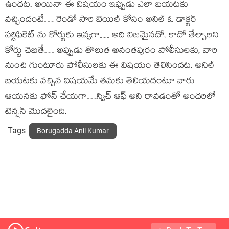
ఉందట. అయినా ఈ విషయం ఇప్పుడు ఎలా బయటకు
వచ్చిందంటే… రెండో సారి బెయిల్ కోసం అనిల్ ఓ డాక్టర్
సర్టిఫికెట్ ను కోర్టుకు ఇవ్వగా… అది నిజమైనదో, కాదో తేల్చాలని
కోర్టు చెబితే… అప్పుడు తొలుత అనంతపురం పోలీసులకు, వారి
నుంచి గుంటూరు పోలీసులకు ఈ విషయం తెలిసిందట. అనిల్
బయటకు వచ్చిన విషయమే తమకు తెలియదంటూ వారు
ఆయనకు ఫోన్ చేయగా…స్విచ్ ఆఫ్ అని రావడంతో అందరిలో
టెన్షన్ మొదలైంది.
Tags
Borugadda Anil Kumar