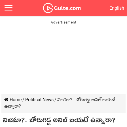
English
Home
/
Political News
/
నిజమా?.. బోరుగడ్డ అనిల్ బయటే
ఉన్నారా?
నిజమా?.. బోరుగడ్డ అనిల్ బయటే ఉన్నారా?