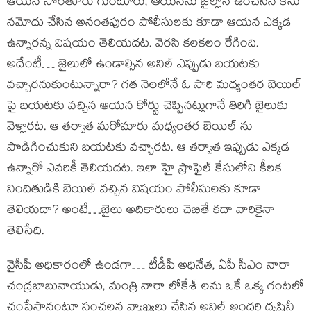
ఆయన సొంతూరు గుంటూరు, ఆయనను జైల్లోనే ఉంచేసిన కేసు
నమోదు చేసిన అనంతపురం పోలీసులకు కూడా ఆయన ఎక్కడ
ఉన్నారన్న విషయం తెలియదట. వెరసి కలకలం రేగింది.
అదేంటీ… జైలులో ఉండాల్సిన అనిల్ ఎప్పుడు బయటకు
వచ్చారనుకుంటున్నారా? గత నెలలోనే ఓ సారి మధ్యంతర బెయిల్
పై బయటకు వచ్చిన ఆయన కోర్టు చెప్పినట్లుగానే తిరిగి జైలుకు
వెళ్లారట. ఆ తర్వాత మరోమారు మధ్యంతర బెయిల్ ను
పొడిగించుకుని బయటకు వచ్చారట. ఆ తర్వాత ఇప్పుడు ఎక్కడ
ఉన్నారో ఎవరికీ తెలియదట. ఇలా హై ప్రొఫైల్ కేసులోని కీలక
నిందితుడికి బెయిల్ వచ్చిన విషయం పోలీసులకు కూడా
తెలియదా? అంటే…జైలు అదికారులు చెబితే కదా వారికైనా
తెలిసేది.
వైసీపీ అధికారంలో ఉండగా… టీడీపీ అధినేత, ఏపీ సీఎం నారా
చంద్రబాబునాయుడు, మంత్రి నారా లోకేశ్ లను ఒకే ఒక్క గంటలో
చంపేస్తానంటూ సంచలన వ్యాఖ్యలు చేసిన అనిల్ అందరి దృష్టినీ