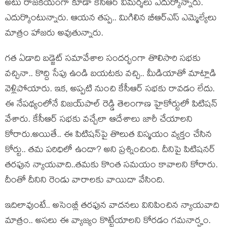
అటు రాజ‌కీయంగా కూడా కేసీఆర్ విమ‌ర్శ‌లు ఎదుర్కొన్నారు.
ఎదుర్కొంటున్నారు. ఆయ‌న త‌ప్ప‌.. మిగిలిన‌ బీఆర్ఎస్ ఎమ్మెల్యేలు
మాత్రం హాజ‌రు అవుతున్నారు.
గ‌త ఏడాది బ‌డ్జెట్ స‌మావేశాల సంద‌ర్భంగా తొలిసారి స‌భ‌కు
వ‌చ్చినా.. కొద్ది సేపు ఉండి బ‌య‌ట‌కు వ‌చ్చి.. మీడియాతో మాట్లాడి
వెళ్లిపోయారు. ఇక‌, అప్ప‌టి నుంచి కేసీఆర్ స‌భ‌కు రావ‌డం లేదు.
ఈ నేప‌థ్యంలోనే విజ‌య్‌పాల్ రెడ్డి తెలంగాణ హైకోర్టులో పిటిష‌న్
వేశారు. కేసీఆర్ స‌భ‌కు వ‌చ్చేలా ఆదేశాలు జారీ చేయాల‌ని
కోరారు.అయితే.. ఈ పిటిష‌న్‌పై తొలుత విస్మ‌యం వ్య‌క్తం చేసిన
కోర్టు.. త‌మ ప‌రిధిలో ఉందా? అని ప్ర‌శ్నించింది. దీనిపై పిటిష‌నర్
త‌ర‌ఫున న్యాయ‌వాది..త‌మ‌కు కొంత స‌మ‌యం కావాల‌ని కోరారు.
దీంతో దీనిని రెండు వారాలకు వాయిదా వేసింది.
ఇదిలావుంటే.. అసెంబ్లీ త‌ర‌ఫున వాద‌న‌లు వినిపించిన న్యాయ‌వాది
మాత్రం.. అస‌లు ఈ వ్యాజ్యం కొట్టేయాల‌ని కోర‌డం గ‌మ‌నార్హం.