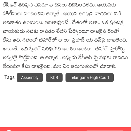
కేసీఆర్ త‌ర‌ఫున ఎవ‌రూ వాద‌న‌లు వినిపించ‌లేదు. ఆయ‌న‌కు
నోటీసులు పంపించిన త‌ర్వాతే.. ఆయ‌న త‌ర‌ఫున వాద‌న‌లు వినే
అవ‌కాశం ఉంటుంది. ఇదిలావుంటే.. దేశంలో ఇలా.. ఒక ప్ర‌తిప‌క్ష
నాయకుడు స‌భ‌కు రావ‌డం లేద‌ని పేర్కొంటూ దాఖ‌లైన రెండో
కేసు ఇది. గ‌తంలో బీహార్‌లో లాలూ ప్ర‌సాద్ యాద‌వ్‌పై దాఖ‌లైంది.
అయితే.. ఇది స్పీక‌ర్ ప‌రిధిలోని అంశం అంటూ.. బీహార్ హైకోర్టు
అప్ప‌ట్లో కొట్టేసింది. ఆ త‌ర్వాత‌.. ఇప్పుడు కేసీఆర్ పై స‌భ‌కు రావ‌డం
లేదంటూ కేసు దాఖ‌లైంది. మ‌రి ఏం జ‌రుగుతుందో చూడాలి.
Tags
Assembly
KCR
Telangana High Court