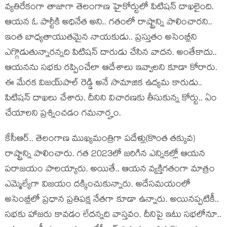
వ్య‌తిరేకంగా తాజాగా తెలంగాణ హైకోర్టులో పిటిష‌న్ దాఖ‌లైంది.
ఆయ‌న ఓ పార్టీకి అధినేత అని.. గ‌తంలో రాష్ట్రాన్ని పాలించార‌ని..
ఇంత బాధ్య‌తాయుత‌మైన నాయ‌కుడు.. ప్ర‌స్తుతం అసెంబ్లీని
ఎగ్గొడుతున్నార‌న్న‌ది పిటిష‌న్ దారుడు చేసిన వాద‌న‌. అంతేకాదు..
ఆయ‌న‌ను స‌భ‌కు ర‌ప్పించేలా ఆదేశాలు ఇవ్వాల‌ని కూడా కోరారు.
ఈ మేర‌క విజ‌య్‌పాల్ రెడ్డి అనే సామాజిక ఉద్య‌మ కారుడు..
పిటిష‌న్ దాఖ‌లు చేశారు. దీనిని విచార‌ణ‌కు తీసుకున్న కోర్టు.. ఏం
చేయాల‌ని ప్ర‌శ్నించ‌డం గ‌మ‌నార్హం.
కేసీఆర్‌.. తెలంగాణ ముఖ్య‌మంత్రిగా ప‌దేళ్లు(కొంత త‌క్కువ‌)
రాష్ట్రాన్ని పాలించారు. గ‌త 2023లో జ‌రిగిన ఎన్నికల్లో ఆయ‌న
ప‌రాజ‌యం పాల‌య్యారు. అయితే.. ఆయ‌న వ్య‌క్తిగ‌తంగా మాత్రం
ఎమ్మెల్యేగా విజ‌యం ద‌క్కించుకున్నారు. అదేస‌మ‌యంలో
అసెంబ్లీలో ప్ర‌ధాన ప్ర‌తిప‌క్ష నేత‌గా కూడా ఉన్నారు. అయిన‌ప్ప‌టికీ..
స‌భ‌కు హాజ‌రు కావ‌డం లేద‌న్న‌ది వాస్త‌వం. దీనిపై ఇటు స‌భ‌లోనూ..