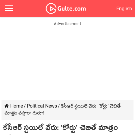
English
Home
/
Political News
/
కేసీఆర్ స్ట‌యిలే వేరు: ‘కోర్టు’ చెబితే
మాత్రం వ‌స్తారా గురూ!
కేసీఆర్ స్ట‌యిలే వేరు: ‘కోర్టు’ చెబితే మాత్రం