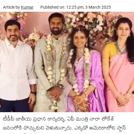
Article by
Kumar
Published on: 12:25 pm, 3 March 2025
టీడీపీ జాతీయ ప్రధాన కార్యదర్శి, ఏపీ మంత్రి నారా లోకేశ్
జనంలోకి చొచ్చుకుని వెళుతున్నారు. ఎక్కడో అమెరికాలోని స్టాన్