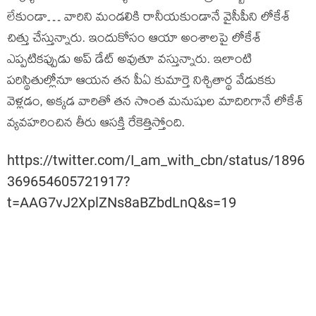
లేకుండా… వారిని మండలికి రానీయకుండానే వైసీపీని లోకేశ్
చిత్తు చేస్తున్నారు. ఇందుకోసం ఆయా అంశాలపై లోకేశ్
ఎప్పటికప్పుడు అప్ డేట్ అవుతూ వస్తున్నారు. ఇలాంటి
పరిస్థితుల్లోనూ ఆయన తన పీఏ కుమార్తె నిశ్చితార్థ వేడుకకు
వెళ్లడం, అక్కడ వారితో తన సొంత మనుషుల మాదిరిగానే లోకేశ్
వ్యవహరించిన తీరు ఆసక్తి రేకెత్తిస్తోంది.
https://twitter.com/I_am_with_cbn/status/1896
369654605721917?
t=AAG7vJ2XplZNs8aBZbdLnQ&s=19