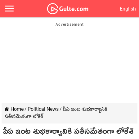
English
Home
/
Political News
/
పీఏ ఇంట శుభకార్యానికి
సతీసమేతంగా లోకేశ్
పీఏ ఇంట శుభకార్యానికి సతీసమేతంగా లోకేశ్