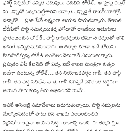
ఫోర్ట్ వర్సిటీలో ఉన్నత చదువులు చదివిన లోకేశ్.. ఆ హైఫై కల్చర్
ను ఎప్పుడో పక్కనపెట్టేశారని చెప్పాలి. ఎప్పుడైతే రాజకీయాల్లోకి
వచ్చారో… ప్రజా సేవే లక్ష్యంగా ఆయన సాగుతున్నారు. తొలుత
టీడీపీలో పార్టీ సమన్వయకర్త హోదాతో రాజకీయ అడుగులు
ప్రారంభించిన లోకేశ్.. పార్టీ కార్యకర్తలకు బీమా సౌకర్యంతో తొలి
అడుగే అద్భుతమనిపించారు. ఆ తర్వాత కూడా అదే జోరును
కొనసాగిస్తున్న లోకేశ్ అంచెలంచెలుగానే ఎదుగుతున్నారు.
ప్రస్తుతం ఏపీ కేబినెట్ లో విద్య, ఐటీ శాఖల మంత్రిగా నిత్యం
బిజీగా ఉంటున్న లోకేశ్… తన నియోజకవర్గం గానీ, తన పార్టీ
గానీ, తన వద్ద పనిచేసే వాళ్లు గానీ పిలిస్తేనే పలికేంత దగ్గరగా
ఆయన సాగుతున్న తీరు అభినందనీయమే.
అసలే అసెంబ్లీ సమావేశాలు జరుగుతున్నాయి. పార్టీ సభ్యులను
మేల్కొలపడంతో పాటు తన శాఖకు సంబంధించిన
వ్యవహారాలపైనా ఆయన సిద్ధం కావాల్సి ఉంది. ఈ లెక్కన క్షణం