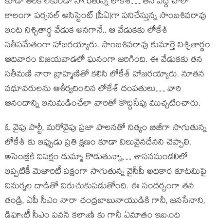
కూడా తీరిక లేకుండా సాగుతున్న లోకేశ్… తన వద్ద చాలా
కాలంగా పర్సనల్ అసిస్టెంట్ (పీఏ)గా పనిచేస్తున్న సాంబశివరావు
ఇంట నిశ్చితార్థ వేడుక అనగానే.. ఆ వేడుకకు లోకేశ్
సతీసమేతంగా హాజరయ్యారు. సాంబశివరావు కుమార్తె నిశ్చితార్థం
ఆదివారం విజయవాడలో ఘనంగా జరిగింది. ఈ వేడుకకు తన
సతీమణి నారా బ్రాహ్మణితో కలిసి లోకేశ్ హాజరయ్యారు. నూతన
వధూవరులను ఆశీర్వదించిన లోకేశ్ దంపతులు… వారి
ఆనందాన్ని ఇనుమడించేలా వారితో కొద్దిసేపు ముచ్చటించారు.
ఓ వైపు పార్టీ, మరోవైపు ప్రజా పాలనతో నిత్యం బిజీగా సాగుతున్న
లోకేశ్ కు ఇప్పుడు ప్రతి క్షణం కూడా విలువైనదేనని చెప్పాలి.
అసెంబ్లీకి విపక్షం డుమ్మా కొడుతున్నా… శాసనమండలిలో
ఇప్పటికీ మెజారిటీ పక్షంగా సాగుతున్న వైసీపీ అధికార కూటమిపై
విమర్శల దాడితో విరుచుకుపడుతోంది. ఈ సందర్భంగా తన
తండ్రి, ఏపీ సీఎం నారా చంద్రబాబునాయుడికి గానీ, జనసేనాని,
డిప్యూటీ సీఎం పవన్ కల్యాణ్ కు గానీ ఏమాత్రం ఇబ్బంది